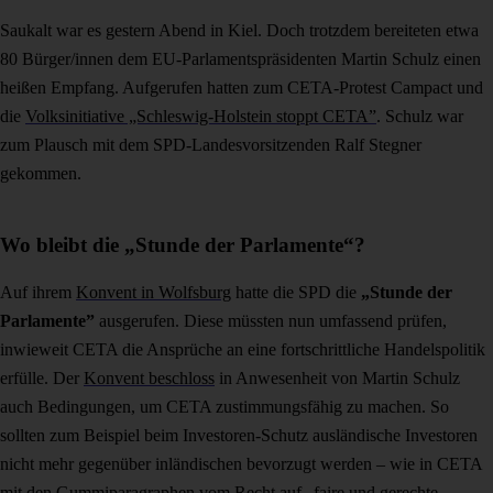
Saukalt war es gestern Abend in Kiel. Doch trotzdem bereiteten etwa
80 Bürger/innen dem EU-Parlamentspräsidenten Martin Schulz einen
heißen Empfang. Aufgerufen hatten zum CETA-Protest Campact und
die
Volksinitiative „Schleswig-Holstein stoppt CETA”
. Schulz war
zum Plausch mit dem SPD-Landesvorsitzenden Ralf Stegner
gekommen.
Wo bleibt die „Stunde der Parlamente“?
Auf ihrem
Konvent in Wolfsburg
hatte die SPD die
„Stunde der
Parlamente”
ausgerufen. Diese müssten nun umfassend prüfen,
inwieweit CETA die Ansprüche an eine fortschrittliche Handelspolitik
erfülle. Der
Konvent beschloss
in Anwesenheit von Martin Schulz
auch Bedingungen, um CETA zustimmungsfähig zu machen. So
sollten zum Beispiel beim Investoren-Schutz ausländische Investoren
nicht mehr gegenüber inländischen bevorzugt werden – wie in CETA
mit den Gummiparagraphen vom Recht auf „faire und gerechte