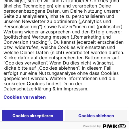
einwilligst, setzen wir und Drittanbieter Cookies (und
Millionen Menschen an.
ähnliche Technologien) ein und verarbeiten Deine
personenbezogene Daten, um Deine Nutzung unserer
Seite zu analysieren, Inhalte zu personalisieren und
Newsletter bestellen
unseren Newsletter zu optimieren („Analytics und
Personalisierung“) sowie Nutzer*innen mit (politischer)
Werbung wieder anzusprechen und den Erfolg unserer
(politischen) Werbung messen („Remarketing und
Conversion tracking“). Du kannst jederzeit entscheiden
Campact e.V.
bzw. widerrufen, welche Cookies wir einsetzen und
welche Deiner Daten (nicht) verarbeitet werden dürfen.
IBAN DE95 2‍5‍1‍2 0‍5‍1‍0 6‍9‍8‍0 0‍0‍0‍0 0‍0
Klicke dafür auf den entsprechenden Button oder auf
SozialBank
“Cookies verwalten”. Wenn Du dies nicht wünschst,
Direkt online spenden
klicke bitte auf „Cookies ablehnen“. In diesem Fall
erfolgt nur eine Nutzungsanalyse ohne dass Cookies
gespeichert werden. Weitere Informationen und die
Newsletter
Hilfe und
konkreten Cookies findest Du in der
FAQ
Kontakt
Datenschutz
Impressum
Cookie Einstellungen
Datenschutzerklärung
& im
Impressum
.
Cookies verwalten
Cookies akzeptieren
Cookies ablehnen
Powered by