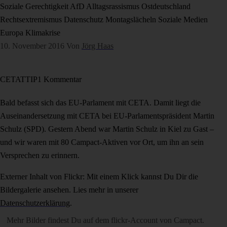
Soziale Gerechtigkeit
AfD
Alltagsrassismus
Ostdeutschland
Rechtsextremismus
Datenschutz
Montagslächeln
Soziale Medien
Europa
Klimakrise
10. November 2016
Von
Jörg Haas
CETA
TTIP
1 Kommentar
Bald befasst sich das EU-Parlament mit CETA. Damit liegt die
Auseinandersetzung mit CETA bei EU-Parlamentspräsident Martin
Schulz (SPD). Gestern Abend war Martin Schulz in Kiel zu Gast –
und wir waren mit 80 Campact-Aktiven vor Ort, um ihn an sein
Versprechen zu erinnern.
Externer Inhalt von Flickr: Mit einem Klick kannst Du Dir die
Bildergalerie ansehen. Lies mehr in unserer
Datenschutzerklärung
.
Mehr Bilder findest Du auf dem
flickr-Account von Campact
.