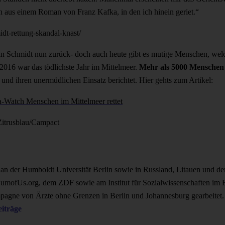
 aus einem Roman von Franz Kafka, in den ich hinein geriet.“
dt-rettung-skandal-knast/
än Schmidt nun zurück- doch auch heute gibt es mutige Menschen, welc
016 war das tödlichste Jahr im Mittelmeer.
Mehr als 5000 Menschen s
und ihren unermüdlichen Einsatz berichtet. Hier gehts zum Artikel:
-Watch Menschen im Mittelmeer rettet
an der Humboldt Universität Berlin sowie in Russland, Litauen und der
SumofUs.org, dem ZDF sowie am Institut für Sozialwissenschaften im 
mpagne von Ärzte ohne Grenzen in Berlin und Johannesburg gearbeitet. D
eiträge