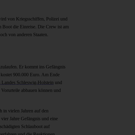
ird von Kriegsschiffen, Polizei und
 Boot die Einreise. Die Crew ist am
noch von anderen Staaten.
nzulaufen. Er kommt ins Gefängnis
nd kostet 900.000 Euro. Am Ende
 Landes Schleswig-Holstein
und
ng Vorurteile abbauen können und
h in vielen Jahren auf den
 vier Jahre Gefängnis und eine
eschädigten Schlauboot auf
sverfahren und die Reaktionen