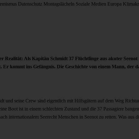
remismus
Datenschutz
Montagslächeln
Soziale Medien
Europa
Klimakr
der Realität: Als Kapitän Schmidt 37 Flüchtlinge aus akuter Seenot
Er kommt ins Gefängnis. Die Geschichte von einem Mann, der das 
dt und seine Crew sind eigentlich mit Hilfsgütern auf dem Weg Richtung
eine Boot ist in einem schlechten Zustand und die 37 Passagiere bang
 nach internationalem Seerecht Menschen in Seenot zu retten. Was aus di