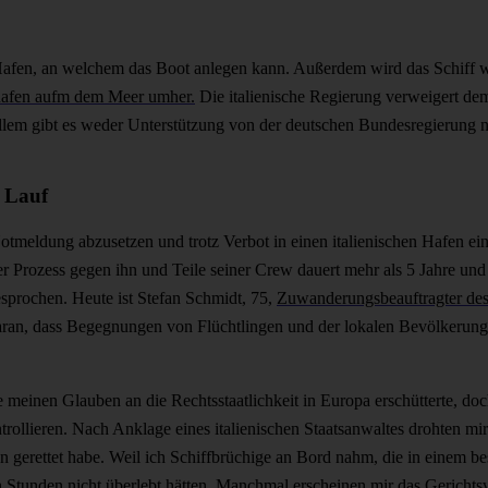
n Hafen, an welchem das Boot anlegen kann. Außerdem wird das Schiff w
lhafen aufm dem Meer umher.
Die italienische Regierung verweigert dem
 allem gibt es weder Unterstützung von der deutschen Bundesregierung 
n Lauf
tmeldung abzusetzen und trotz Verbot in einen italienischen Hafen ei
er Prozess gegen ihn und Teile seiner Crew dauert mehr als 5 Jahre u
prochen. Heute ist Stefan Schmidt, 75,
Zuwanderungsbeauftragter des
st daran, dass Begegnungen von Flüchtlingen und der lokalen Bevölkeru
e meinen Glauben an die Rechtsstaatlichkeit in Europa erschütterte, doc
rollieren. Nach Anklage eines italienischen Staatsanwaltes drohten mir
n gerettet habe. Weil ich Schiffbrüchige an Bord nahm, die in einem b
en Stunden nicht überlebt hätten. Manchmal erscheinen mir das Gericht