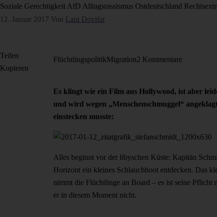
Soziale Gerechtigkeit
AfD
Alltagsrassismus
Ostdeutschland
Rechtsext
12. Januar 2017
Von
Lara Dovifat
Teilen
Flüchtlingspolitik
Migration
2 Kommentare
Kopieren
Es klingt wie ein Film aus Hollywood, ist aber lei
und wird wegen „Menschenschmuggel“ angeklagt. 
einstecken musste:
Alles beginnt vor der libyschen Küste: Kapitän Schmi
Horizont ein kleines Schlauchboot entdecken. Das kl
nimmt die Flüchtlinge an Board – es ist seine Pflicht
er in diesem Moment nicht.