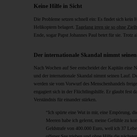
Keine Hilfe in Sicht
Die Probleme setzen schnell ein: Es findet sich kei
Helikoptern belagert.
Tagelang irren sie so ohne Zie
Ende, sogar Papst Johannes Paul betet für sie. Trotz
Der internationale Skandal nimmt seine
Nach Wochen auf See entscheidet der Kapitän eine No
und der internationale Skandal nimmt seinen Lauf. D
werden sie vom Vorwurf des Menschenhandels freiges
engagiert sich in der Flüchtlingshilfe. Er glaubt fe
Verständnis für einander stärken.
“Ich spürte eine Wut in mir, eine Empörung, di
Meeren habe ich gelernt, meine Gefühle zu kont
Geldstrafe von 400.000 Euro, weil ich 37 Lebe
offener See trieben und ohne Hilfe die nächst