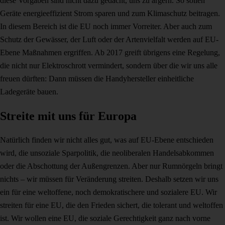
diese Vorgaben sind nicht dazu gedacht, uns zu ärgern. So sollen
Geräte energieeffizient Strom sparen und zum Klimaschutz beitragen.
In diesem Bereich ist die EU noch immer Vorreiter. Aber auch zum
Schutz der Gewässer, der Luft oder der Artenvielfalt werden auf EU-
Ebene Maßnahmen ergriffen. Ab 2017 greift übrigens eine Regelung,
die nicht nur Elektroschrott vermindert, sondern über die wir uns alle
freuen dürften: Dann müssen die Handyhersteller einheitliche
Ladegeräte bauen.
Streite mit uns für Europa
Natürlich finden wir nicht alles gut, was auf EU-Ebene entschieden
wird, die unsoziale Sparpolitik, die neoliberalen Handelsabkommen
oder die Abschottung der Außengrenzen. Aber nur Rumnörgeln bringt
nichts – wir müssen für Veränderung streiten. Deshalb setzen wir uns
ein für eine weltoffene, noch demokratischere und sozialere EU. Wir
streiten für eine EU, die den Frieden sichert, die tolerant und weltoffen
ist. Wir wollen eine EU, die soziale Gerechtigkeit ganz nach vorne