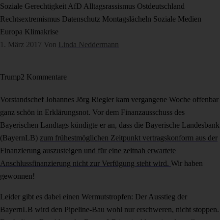
Soziale Gerechtigkeit
AfD
Alltagsrassismus
Ostdeutschland
Rechtsextremismus
Datenschutz
Montagslächeln
Soziale Medien
Europa
Klimakrise
1. März 2017
Von
Linda Neddermann
Trump
2 Kommentare
Vorstandschef Johannes Jörg Riegler kam vergangene Woche offenbar
ganz schön in Erklärungsnot. Vor dem Finanzausschuss des
Bayerischen Landtags kündigte er an, dass die Bayerische Landesbank
(BayernLB)
zum frühestmöglichen Zeitpunkt vertragskonform aus der
Finanzierung auszusteigen und für eine zeitnah erwartete
Anschlussfinanzierung nicht zur Verfügung steht wird.
Wir haben
gewonnen!
Leider gibt es dabei einen Wermutstropfen: Der Ausstieg der
BayernLB wird den Pipeline-Bau wohl nur erschweren, nicht stoppen.