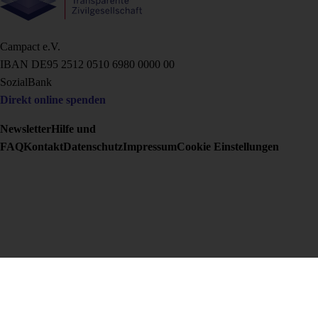
Campact e.V.
IBAN DE95 2‍5‍1‍2 0‍5‍1‍0 6‍9‍8‍0 0‍0‍0‍0 0‍0
SozialBank
Direkt online spenden
Newsletter
Hilfe und
FAQ
Kontakt
Datenschutz
Impressum
Cookie Einstellungen