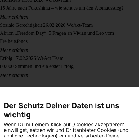
15 Jahre nach Fukushima – wie steht es um den Atomausstieg?
Mehr erfahren
Soziale Gerechtigkeit
26.02.2026
WeAct-Team
Aktion „Freedom Day“: 5 Fragen an Vivian und Leo vom
Freiheitsfonds
Mehr erfahren
Erfolg
17.02.2026
WeAct-Team
80.000 Stimmen und ein erster Erfolg
Mehr erfahren
Der Schutz Deiner Daten ist uns
wichtig
Wenn Du mit einem Klick auf „Cookies akzeptieren“
Dein Engagement macht den Unterschied. Schließe Dich 4,5
einwilligst, setzen wir und Drittanbieter Cookies (und
Millionen Menschen an.
ähnliche Technologien) ein und verarbeiten Deine