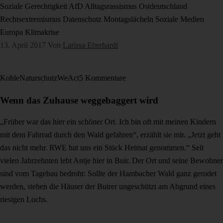
Soziale Gerechtigkeit
AfD
Alltagsrassismus
Ostdeutschland
Rechtsextremismus
Datenschutz
Montagslächeln
Soziale Medien
Europa
Klimakrise
13. April 2017
Von
Larissa Eberhardt
Kohle
Naturschutz
WeAct
5 Kommentare
Wenn das Zuhause weggebaggert wird
„Früher war das hier ein schöner Ort. Ich bin oft mit meinen Kindern
mit dem Fahrrad durch den Wald gefahren“, erzählt sie mir. „Jetzt geht
das nicht mehr. RWE hat uns ein Stück Heimat genommen.“ Seit
vielen Jahrzehnten lebt Antje hier in Buir. Der Ort und seine Bewohner
sind vom Tagebau bedroht: Sollte der Hambacher Wald ganz gerodet
werden, stehen die Häuser der Buirer ungeschützt am Abgrund eines
riesigen Lochs.