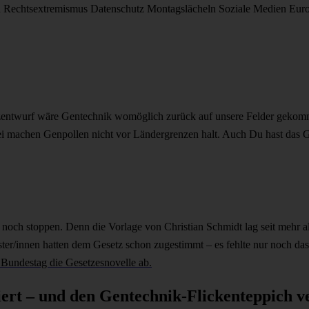
d
Rechtsextremismus
Datenschutz
Montagslächeln
Soziale Medien
Eur
zentwurf wäre Gentechnik womöglich zurück auf unsere Felder gekom
ei machen Genpollen nicht vor Ländergrenzen halt. Auch Du hast das
z noch stoppen.
Denn die Vorlage von Christian Schmidt lag seit mehr a
ster/innen hatten dem Gesetz schon zugestimmt – es fehlte nur noch
Bundestag die Gesetzesnovelle ab.
ert – und den Gentechnik-Flickenteppich v