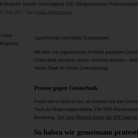
Klimakrise
Soziale Gerechtigkeit
AfD
Alltagsrassismus
Ostdeutschlan
9. Juni 2017
Von
Linda Neddermann
Teilen
Agrar
Erfolg
Gentechnik
2 Kommentare
Kopieren
Mit dem von Agrarminister Schmidt geplanten Geset
Gentechnik erlauben, andere verbieten können – dab
Vielen Dank für Deine Unterstützung!
Protest gegen Gentechnik
Zuerst sah es nicht so aus, als könnten wir das Geset
Tisch der Regierungskoalition. Die SPD-Bundesmini
Bundestag.
Vor zwei Wochen lehnte die SPD nun im 
So haben wir gemeinsam protesti