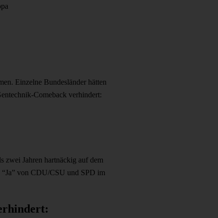
opa
men. Einzelne Bundesländer hätten
 Gentechnik-Comeback verhindert:
ls zwei Jahren hartnäckig auf dem
 das “Ja” von CDU/CSU und SPD im
erhindert: