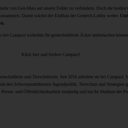
kkehr von Gen-Mais auf unsere Felder zu verhindern.
Doch die beiden 
n zusammen. Damit wächst der Einfluss der Gentech-Lobby weiter.
Und
en.
s bei Campact weiterhin für gentechnikfreie Äcker starkmachen können
Klick hier und fördere Campact!
nschaftlerin und Tierschützerin. Seit 2016 arbeitete sie bei Campact.
 mit den Schwerpunktthemen Jugendpolitik, Tierschutz und Strategien
e Presse- und Öffentlichkeitsarbeit zuständig und hat ihr Studium der 