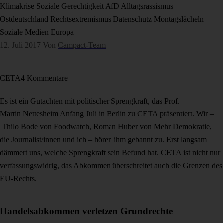
Klimakrise
Soziale Gerechtigkeit
AfD
Alltagsrassismus
Ostdeutschland
Rechtsextremismus
Datenschutz
Montagslächeln
Soziale Medien
Europa
12. Juli 2017
Von
Campact-Team
CETA
4 Kommentare
Es ist ein Gutachten mit politischer Sprengkraft, das Prof.
Martin Nettesheim Anfang Juli in Berlin zu CETA
präsentiert
. Wir –
Thilo Bode von Foodwatch, Roman Huber von Mehr Demokratie,
die Journalist/innen und ich – hören ihm gebannt zu. Erst langsam
dämmert uns, welche Sprengkraft
sein Befund
hat. CETA ist nicht nur
verfassungswidrig, das Abkommen überschreitet auch die Grenzen des
EU-Rechts.
Handelsabkommen verletzen Grundrechte