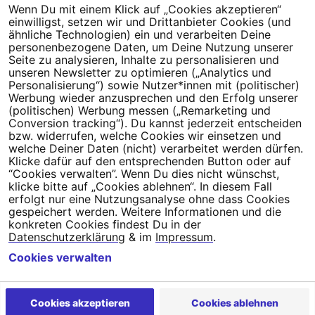
Wenn Du mit einem Klick auf „Cookies akzeptieren“
Dein Engagement macht den Unterschied. Schließe Dich 4,5
einwilligst, setzen wir und Drittanbieter Cookies (und
Millionen Menschen an.
ähnliche Technologien) ein und verarbeiten Deine
personenbezogene Daten, um Deine Nutzung unserer
Seite zu analysieren, Inhalte zu personalisieren und
Newsletter bestellen
unseren Newsletter zu optimieren („Analytics und
Personalisierung“) sowie Nutzer*innen mit (politischer)
Werbung wieder anzusprechen und den Erfolg unserer
(politischen) Werbung messen („Remarketing und
Conversion tracking“). Du kannst jederzeit entscheiden
Campact e.V.
bzw. widerrufen, welche Cookies wir einsetzen und
welche Deiner Daten (nicht) verarbeitet werden dürfen.
IBAN DE95 2‍5‍1‍2 0‍5‍1‍0 6‍9‍8‍0 0‍0‍0‍0 0‍0
Klicke dafür auf den entsprechenden Button oder auf
SozialBank
“Cookies verwalten”. Wenn Du dies nicht wünschst,
Direkt online spenden
klicke bitte auf „Cookies ablehnen“. In diesem Fall
erfolgt nur eine Nutzungsanalyse ohne dass Cookies
gespeichert werden. Weitere Informationen und die
Newsletter
Hilfe und
konkreten Cookies findest Du in der
FAQ
Kontakt
Datenschutz
Impressum
Cookie Einstellungen
Datenschutzerklärung
& im
Impressum
.
Cookies verwalten
Cookies akzeptieren
Cookies ablehnen