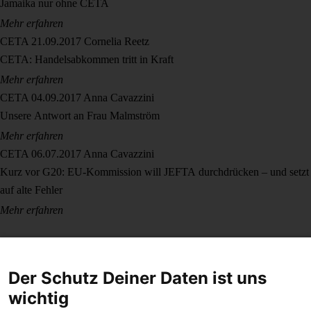
Jamaika nur ohne CETA
Mehr erfahren
CETA
21.09.2017
Cornelia Reetz
CETA: Handelsabkommen tritt in Kraft
Mehr erfahren
CETA
04.09.2017
Anna Cavazzini
Unsere Antwort an Frau Malmström
Mehr erfahren
CETA
06.07.2017
Anna Cavazzini
Kurz vor G20: EU-Kommission will JEFTA durchdrücken – und setzt
auf alte Fehler
Mehr erfahren
Der Schutz Deiner Daten ist uns
wichtig