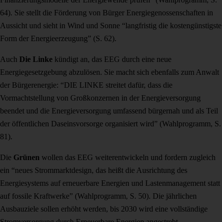
64). Sie stellt die Förderung von Bürger Energiegenossenschaften in
Aussicht und sieht in Wind und Sonne “
langfristig die kostengünstigste
Form der Energieerzeugung” (S. 62).
Auch
Die Linke
kündigt an, das EEG durch eine neue
Energiegesetzgebung abzulösen. Sie macht sich ebenfalls zum Anwalt
der Bürgerenergie: “DIE LINKE streitet dafür, dass die
Vormachtstellung von Großkonzernen in der Energieversorgung
beendet und die Energieversorgung umfassend bürgernah und als Teil
der öffentlichen Daseinsvorsorge organisiert wird” (Wahlprogramm, S.
81).
Die
Grünen
wollen das EEG weiterentwickeln und fordern zugleich
ein “
neues Strommarktdesign, das heißt die Ausrichtung des
Energiesystems auf erneuerbare
Energien und Lastenmanagement statt
auf fossile Kraftwerke” (Wahlprogramm, S. 50). Die jährlichen
Ausbauziele sollen erhöht werden, bis 2030 wird eine vollständige
Stromversorgung durch Erneuerbare Energien angestrebt.