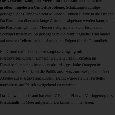
Die Verschmutzung der Meere mit Plastikmüll ist eines der
großen, ungelösten Umweltprobleme.
Schätzungen zufolge
gelangen jedes Jahr etwa
acht Millionen Tonnen Plastik
in die Ozeane.
Da Plastik nur über sehr lange Zeiträume abgebaut werden kann, steigt
die Plastikmenge in den Meeren stetig an. Plankton, Fische und
Seevögel fressen es. So gelangt es in die Nahrungskette. Und landet
auf unseren Tellern – mit unabsehbaren Folgen für die Gesundheit.
Ein Grund dafür ist der allzu sorglose Umgang mit
Plastikverpackungen. Eingeschweißte Gurken, Tomaten im
Plastikbecher oder – besonders absurd – geschälte Orangen im
Plastikbeutel. Hier kann die Politik ansetzen, zum Beispiel mit einer
Abgabe auf Plastikverpackungen. Damit würde sie die Hersteller
motivieren, auf Plastik weitgehend zu verzichten.
Das Umweltbundesamt hat einen 7-Punkte-Plan zur Verringerung des
Plastikmülls im Meer aufgestellt. Du kannst ihn
hier
lesen.