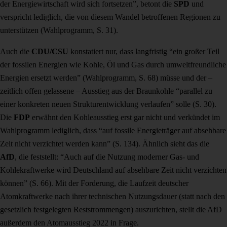
der Energiewirtschaft wird sich fortsetzen”, betont die
SPD
und
verspricht lediglich, die von diesem Wandel betroffenen Regionen zu
unterstützen (Wahlprogramm, S. 31).
Auch die
CDU/CSU
konstatiert nur, dass langfristig “ein großer Teil
der fossilen Energien wie Kohle, Öl und Gas durch umweltfreundliche
Energien ersetzt werden” (Wahlprogramm, S. 68) müsse und der –
zeitlich offen gelassene – Ausstieg aus der Braunkohle “parallel zu
einer konkreten neuen Strukturentwicklung verlaufen” solle (S. 30).
Die
FDP
erwähnt den Kohleausstieg erst gar nicht und verkündet im
Wahlprogramm lediglich, dass “auf fossile Energieträger auf absehbare
Zeit nicht verzichtet werden kann” (S. 134). Ähnlich sieht das die
AfD
, di
e feststellt: “Auch auf die Nutzung moderner Gas- und
Kohlekraftwerke wird Deutschland auf absehbare Zeit nicht verzichten
können” (S. 66). Mit der Forderung, die Laufzeit deutscher
Atomkraftwerke nach ihrer technischen Nutzungsdauer (statt nach den
gesetzlich festgelegten Reststrommengen) auszurichten, stellt die AfD
außerdem den Atomausstieg 2022 in Frage.