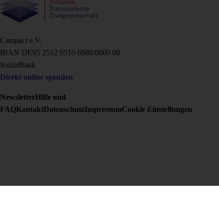
Campact e.V.
IBAN DE95 2‍5‍1‍2 0‍5‍1‍0 6‍9‍8‍0 0‍0‍0‍0 0‍0
SozialBank
Direkt online spenden
Newsletter
Hilfe und
FAQ
Kontakt
Datenschutz
Impressum
Cookie Einstellungen