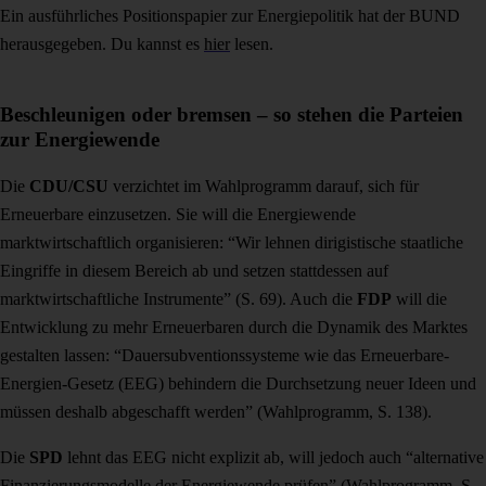
Ein ausführliches Positionspapier zur Energiepolitik hat der BUND
herausgegeben. Du kannst es
hier
lesen.
Beschleunigen oder bremsen – so stehen die Parteien
zur Energiewende
Die
CDU/CSU
verzichtet im Wahlprogramm darauf, sich für
Erneuerbare einzusetzen. Sie will die Energiewende
marktwirtschaftlich organisieren: “
Wir lehnen dirigistische staatliche
Eingriffe in diesem Bereich ab und setzen stattdessen auf
marktwirtschaftliche Instrumente” (S. 69). Auch die
FDP
will die
Entwicklung zu mehr Erneuerbaren durch die Dynamik des Marktes
gestalten lassen: “Dauersubventionssysteme wie das Erneuerbare-
Energien-Gesetz (EEG) behindern die Durchsetzung neuer Ideen und
müssen deshalb abgeschafft werden” (Wahlprogramm, S. 138).
Die
SPD
lehnt das EEG nicht explizit ab, will jedoch auch “alternative
Finanzierungsmodelle der Energiewende prüfen” (Wahlprogramm, S.