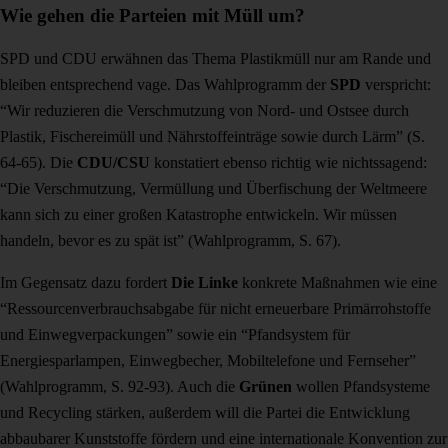
Wie gehen die Parteien mit Müll um?
SPD und CDU erwähnen das Thema Plastikmüll nur am Rande und
bleiben entsprechend vage. Das Wahlprogramm der
SPD
verspricht:
“
Wir reduzieren die Verschmutzung von Nord- und Ostsee durch
Plastik, Fischereimüll und Nährstoffeinträge sowie durch Lärm” (S.
64-65). Die
CDU/CSU
konstatiert ebenso richtig wie nichtssagend:
“Die Verschmutzung, Vermüllung und Überfischung der Weltmeere
kann sich zu einer großen Katastrophe entwickeln. Wir müssen
handeln, bevor es zu
spät ist” (Wahlprogramm, S. 67).
Im Gegensatz dazu fordert
Die
Linke
konkrete Maßnahmen wie eine
“Ressourcenverbrauchsabgabe für nicht erneuerbare Primärrohstoffe
und Einwegverpackungen” sowie ein “Pfandsystem für
Energiesparlampen, Einwegbecher, Mobiltelefone und Fernseher”
(Wahlprogramm, S. 92-93). Auch die
Grünen
wollen Pfandsysteme
und Recycling stärken, außerdem will die Partei die Entwicklung
abbaubarer Kunststoffe fördern und eine internationale Konvention zur