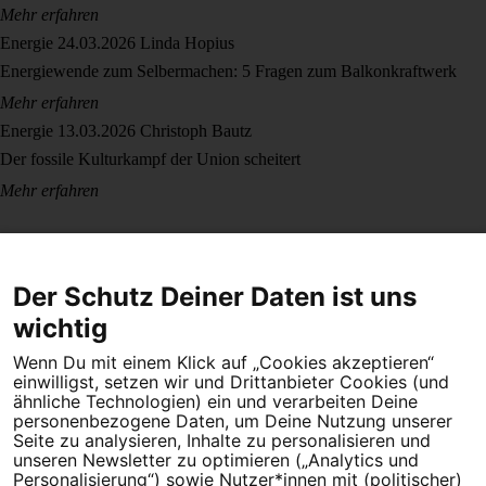
Mehr erfahren
Energie
24.03.2026
Linda Hopius
Energiewende zum Selbermachen: 5 Fragen zum Balkonkraftwerk
Mehr erfahren
Energie
13.03.2026
Christoph Bautz
Der fossile Kulturkampf der Union scheitert
Mehr erfahren
Der Schutz Deiner Daten ist uns
wichtig
Wenn Du mit einem Klick auf „Cookies akzeptieren“
Dein Engagement macht den Unterschied. Schließe Dich 4,5
einwilligst, setzen wir und Drittanbieter Cookies (und
Millionen Menschen an.
ähnliche Technologien) ein und verarbeiten Deine
personenbezogene Daten, um Deine Nutzung unserer
Newsletter bestellen
Seite zu analysieren, Inhalte zu personalisieren und
unseren Newsletter zu optimieren („Analytics und
Personalisierung“) sowie Nutzer*innen mit (politischer)