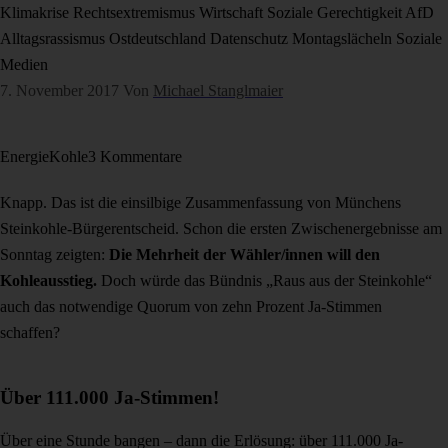
Klimakrise
Rechtsextremismus
Wirtschaft
Soziale Gerechtigkeit
AfD
Alltagsrassismus
Ostdeutschland
Datenschutz
Montagslächeln
Soziale
Medien
7. November 2017
Von
Michael Stanglmaier
Energie
Kohle
3 Kommentare
Knapp. Das ist die einsilbige Zusammenfassung von Münchens
Steinkohle-Bürgerentscheid. Schon die ersten Zwischenergebnisse am
Sonntag zeigten:
Die Mehrheit der Wähler/innen will den
Kohleausstieg.
Doch würde das Bündnis „Raus aus der Steinkohle“
auch das notwendige Quorum von zehn Prozent Ja-Stimmen
schaffen?
Über 111.000 Ja-Stimmen!
Über eine Stunde bangen – dann die Erlösung: über 111.000 Ja-