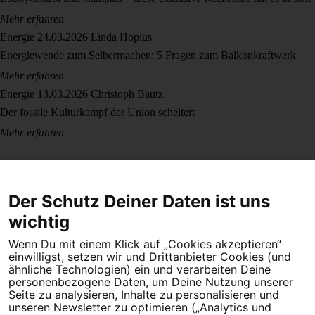
Mehr erfahren
Energie
24.03.2026
Linda Hopius
Energiewende zum Selbermachen: 5 Fragen zum Balkonkraftwerk
Mehr erfahren
Energie
13.03.2026
Christoph Bautz
Der fossile Kulturkampf der Union scheitert
Mehr erfahren
Der Schutz Deiner Daten ist uns
wichtig
Wenn Du mit einem Klick auf „Cookies akzeptieren“
Dein Engagement macht den Unterschied. Schließe Dich 4,5
einwilligst, setzen wir und Drittanbieter Cookies (und
Millionen Menschen an.
ähnliche Technologien) ein und verarbeiten Deine
personenbezogene Daten, um Deine Nutzung unserer
Newsletter bestellen
Seite zu analysieren, Inhalte zu personalisieren und
unseren Newsletter zu optimieren („Analytics und