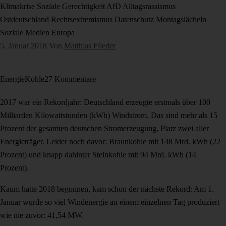
Klimakrise
Soziale Gerechtigkeit
AfD
Alltagsrassismus
Ostdeutschland
Rechtsextremismus
Datenschutz
Montagslächeln
Soziale Medien
Europa
5. Januar 2018
Von
Matthias Flieder
Energie
Kohle
27 Kommentare
2017 war ein Rekordjahr: Deutschland erzeugte erstmals über 100
Milliarden Kilowattstunden (kWh) Windstrom. Das sind mehr als 15
Prozent der gesamten deutschen Stromerzeugung, Platz zwei aller
Energieträger. Leider noch davor: Braunkohle mit 148 Mrd. kWh (22
Prozent) und knapp dahinter Steinkohle mit 94 Mrd. kWh (14
Prozent).
Kaum hatte 2018 begonnen, kam schon der nächste Rekord: Am 1.
Januar wurde so viel Windenergie an einem einzelnen Tag produziert
wie nie zuvor: 41,54 MW.