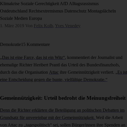
Klimakrise
Soziale Gerechtigkeit
AfD
Alltagsrassismus
Ostdeutschland
Rechtsextremismus
Datenschutz
Montagslächeln
Soziale Medien
Europa
1. März 2019
Von
Felix Kolb
,
Yves Venedey
Demokratie
15 Kommentare
„Das ist eine Farce, das ist ein Witz“
, kommentiert der Journalist und
ehemalige Richter Heribert Prantl das Urteil des Bundesfinanzhofs,
durch das die Organisation
Attac
ihre Gemeinnützigkeit verliert.
„Es ist
eine Entscheidung gegen die bunte, vielfältige Demokratie.“
Gemeinnützigkeit: Urteil bedroht die Meinungsfreiheit
Denn die Richter erklärten die Beteiligung an politischen Debatten im
Grundsatz für unvereinbar mit der Gemeinnützigkeit.
Weil die Arbeit
von Attac zu „tagespolitisch“ sei, sollen Bürger/innen ihre Spenden an