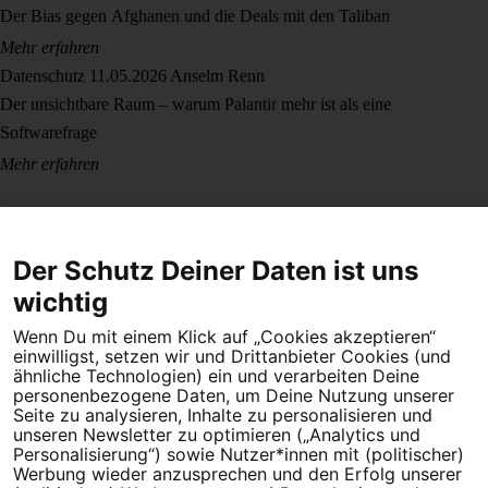
Der Bias gegen Afghanen und die Deals mit den Taliban
Mehr erfahren
Datenschutz
11.05.2026
Anselm Renn
Der unsichtbare Raum – warum Palantir mehr ist als eine
Softwarefrage
Mehr erfahren
Der Schutz Deiner Daten ist uns
wichtig
Wenn Du mit einem Klick auf „Cookies akzeptieren“
Dein Engagement macht den Unterschied. Schließe Dich 4,5
einwilligst, setzen wir und Drittanbieter Cookies (und
Millionen Menschen an.
ähnliche Technologien) ein und verarbeiten Deine
personenbezogene Daten, um Deine Nutzung unserer
Newsletter bestellen
Seite zu analysieren, Inhalte zu personalisieren und
unseren Newsletter zu optimieren („Analytics und
Personalisierung“) sowie Nutzer*innen mit (politischer)
Werbung wieder anzusprechen und den Erfolg unserer