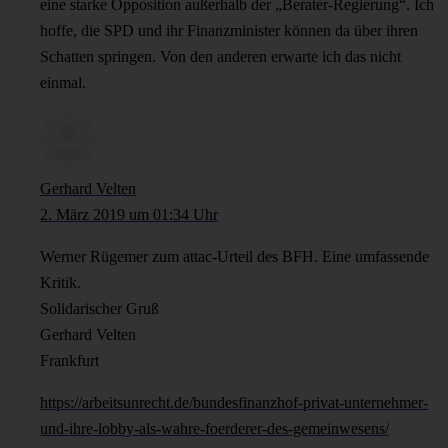
eine starke Opposition außerhalb der „Berater-Regierung“. Ich
hoffe, die SPD und ihr Finanzminister können da über ihren
Schatten springen. Von den anderen erwarte ich das nicht
einmal.
Gerhard Velten
2. März 2019 um 01:34 Uhr
Werner Rügemer zum attac-Urteil des BFH. Eine umfassende
Kritik.
Solidarischer Gruß
Gerhard Velten
Frankfurt
https://arbeitsunrecht.de/bundesfinanzhof-privat-unternehmer-
und-ihre-lobby-als-wahre-foerderer-des-gemeinwesens/