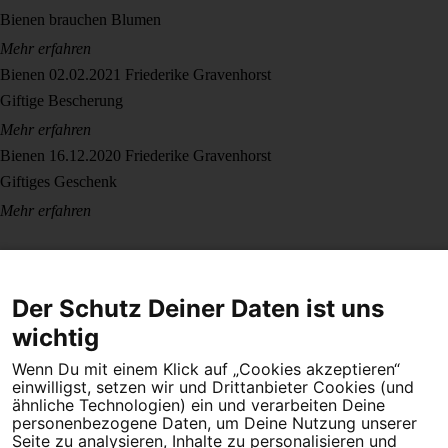
Bienen brauchen Blumen
Mehr erfahren
Bienen
02.02.2021
Friederike Gravenhorst
Giftige Bescherung
Mehr erfahren
Bienen
16.12.2020
Friederike Gravenhorst
Giftiges Geschenk
Mehr erfahren
Der Schutz Deiner Daten ist uns
wichtig
Wenn Du mit einem Klick auf „Cookies akzeptieren“
Dein Engagement macht den Unterschied. Schließe Dich 4,5
einwilligst, setzen wir und Drittanbieter Cookies (und
Millionen Menschen an.
ähnliche Technologien) ein und verarbeiten Deine
personenbezogene Daten, um Deine Nutzung unserer
Newsletter bestellen
Seite zu analysieren, Inhalte zu personalisieren und