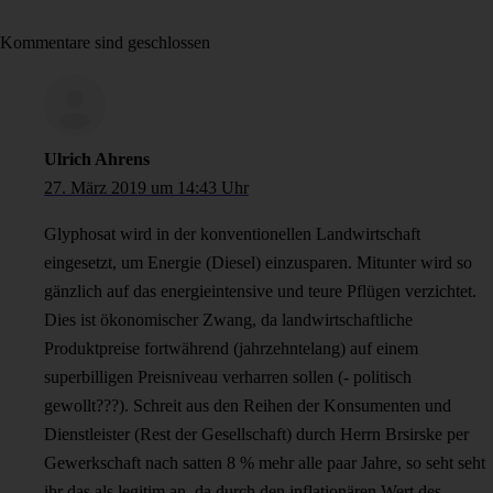
Kommentare sind geschlossen
Ulrich Ahrens
27. März 2019 um 14:43 Uhr
Glyphosat wird in der konventionellen Landwirtschaft
eingesetzt, um Energie (Diesel) einzusparen. Mitunter wird so
gänzlich auf das energieintensive und teure Pflügen verzichtet.
Dies ist ökonomischer Zwang, da landwirtschaftliche
Produktpreise fortwährend (jahrzehntelang) auf einem
superbilligen Preisniveau verharren sollen (- politisch
gewollt???). Schreit aus den Reihen der Konsumenten und
Dienstleister (Rest der Gesellschaft) durch Herrn Brsirske per
Gewerkschaft nach satten 8 % mehr alle paar Jahre, so seht seht
ihr das als legitim an, da durch den inflationären Wert des