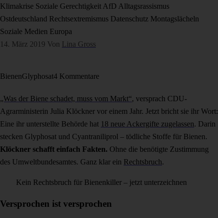
Klimakrise
Soziale Gerechtigkeit
AfD
Alltagsrassismus
Ostdeutschland
Rechtsextremismus
Datenschutz
Montagslächeln
Soziale Medien
Europa
14. März 2019
Von
Lina Gross
Bienen
Glyphosat
4 Kommentare
„Was der Biene schadet, muss vom Markt“
, versprach CDU-
Agrarministerin Julia Klöckner vor einem Jahr. Jetzt bricht sie ihr Wort:
Eine ihr unterstellte Behörde hat
18 neue Ackergifte zugelassen
. Darin
stecken Glyphosat und Cyantraniliprol – tödliche Stoffe für Bienen.
Klöckner schafft einfach Fakten.
Ohne die benötigte Zustimmung
des Umweltbundesamtes. Ganz klar ein
Rechtsbruch
.
Kein Rechtsbruch für Bienenkiller – jetzt unterzeichnen
Versprochen ist versprochen