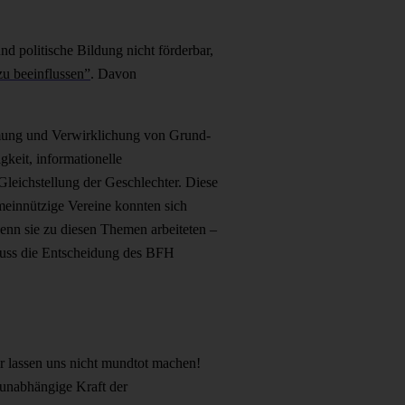
d politische Bildung nicht förderbar,
zu beeinflussen”
. Davon
mung und Verwirklichung von Grund­
igkeit, informationelle
leichstellung der Geschlechter. Diese
meinnützige Vereine konnten sich
enn sie zu diesen Themen arbeiteten –
 muss die Entscheidung des BFH
ir lassen uns nicht mundtot machen!
, unabhängige Kraft der