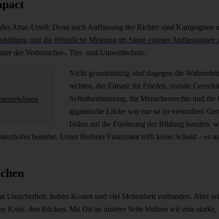
mpact
 das Attac-Urteil: Denn nach Auffassung der Richter sind Kampagnen un
nsbildung und die öffentliche Meinung im Sinne eigener Auffassungen 
ter der Verbraucher-, Tier- und Umweltschutz.
Nicht gemeinnützig sind dagegen die Wahr­neh
rechten, der Einsatz für Frieden, soziale Gerecht
Selbstbestimmung, für Menschenrechte und die G
unterzeichnen
gigantische Lücke war nur so zu verkraften: Ge
bisher auf die Förderung der Bildung berufen, w
anzhofes beendet. Unser Berliner Finanzamt trifft keine Schuld – es
achen
 mit Unsicherheit, hohen Kosten und viel Mehrarbeit verbunden. Aber w
ren Krise, den Rücken. Mit Dir an unserer Seite bleiben wir eine starke