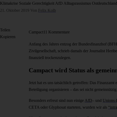
Klimakrise
Soziale Gerechtigkeit
AfD
Alltagsrassismus
Ostdeutschlan
21. Oktober 2019
Von
Felix Kolb
Teilen
Campact
11 Kommentare
Kopieren
Anfang des Jahres entzog der Bundesfinanzhof (BFH) 
Zivilgesellschaft, schrieb damals der Journalist Heribe
finanziell trockenzulegen.
Campact wird Status als gemein
Jetzt hat es uns tatsächlich getroffen: Das Finanzamt
Beteiligung organisieren – das sei nicht gemeinnützig
Besonders erfreut sind nun einige
AfD
– und
Unions-P
CETA oder Glyphosat starteten, wurden wir als
“intr