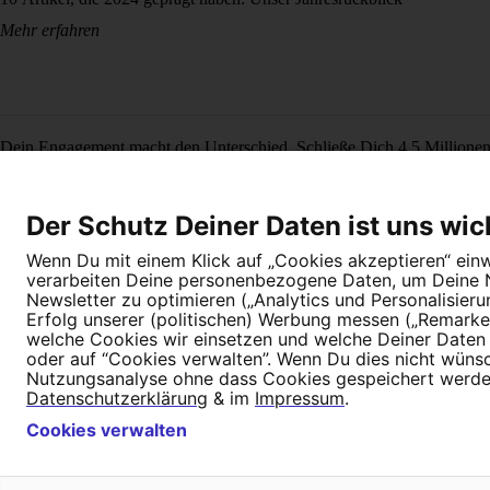
Mehr erfahren
Dein Engagement macht den Unterschied. Schließe Dich 4,5 Millione
Newsletter bestellen
Der Schutz Deiner Daten ist uns wic
Wenn Du mit einem Klick auf „Cookies akzeptieren“ einwi
verarbeiten Deine personenbezogene Daten, um Deine Nu
Newsletter zu optimieren („Analytics und Personalisier
Erfolg unserer (politischen) Werbung messen („Remarket
welche Cookies wir einsetzen und welche Deiner Daten (
Newsletter
Hilfe und FAQ
Kontakt
Datenschutz
Impressum
Cookie E
oder auf “Cookies verwalten”. Wenn Du dies nicht wünschs
Nutzungsanalyse ohne dass Cookies gespeichert werden.
Datenschutzerklärung
& im
Impressum
.
Cookies verwalten