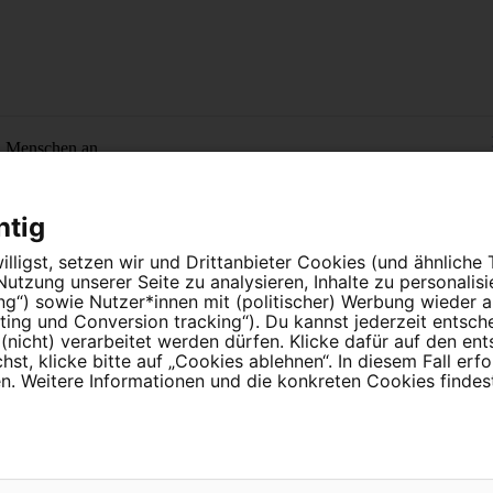
n Menschen an.
htig
lligst, setzen wir und Drittanbieter Cookies (und ähnliche
tzung unserer Seite zu analysieren, Inhalte zu personalis
ung“) sowie Nutzer*innen mit (politischer) Werbung wieder
ing und Conversion tracking“). Du kannst jederzeit entsch
nicht) verarbeitet werden dürfen. Klicke dafür auf den en
instellungen
t, klicke bitte auf „Cookies ablehnen“. In diesem Fall erfo
 Weitere Informationen und die konkreten Cookies findest