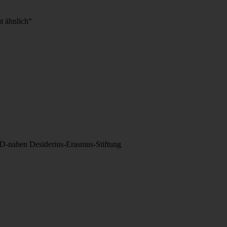
ht ähnlich“
AfD-nahen Desiderius-Erasmus-Stiftung