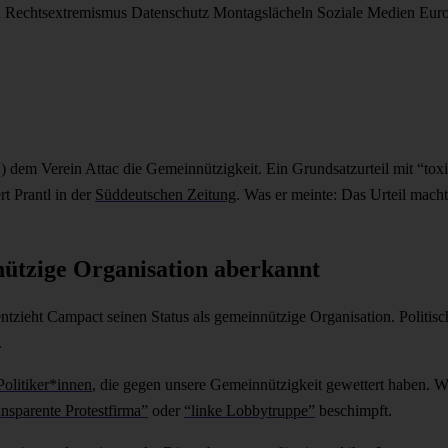
d
Rechtsextremismus
Datenschutz
Montagslächeln
Soziale Medien
Eur
dem Verein Attac die Gemeinnützigkeit. Ein Grundsatzurteil mit “tox
rt Prantl in der
Süddeutschen Zeitung
. Was er meinte: Das Urteil macht
nützige Organisation aberkannt
 entzieht Campact seinen Status als gemeinnützige Organisation. Politis
.
olitiker*innen
, die gegen unsere Gemeinnützigkeit gewettert haben.
ansparente Protestfirma”
oder
“linke Lobbytruppe”
beschimpft.