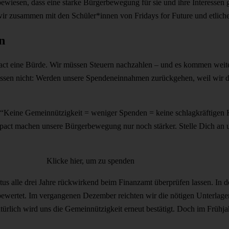
wiesen, dass eine starke Bürgerbewegung für sie und ihre Interessen ge
e wir zusammen mit den Schüler*innen von Fridays for Future und etlic
n
mpact eine Bürde. Wir müssen Steuern nachzahlen – und es kommen weit
issen nicht: Werden unsere Spendeneinnahmen zurückgehen, weil wir d
l “Keine Gemeinnützigkeit = weniger Spenden = keine schlagkräftige
pact machen unsere Bürgerbewegung nur noch stärker. Stelle Dich an u
Klicke hier, um zu spenden
tus alle drei Jahre rückwirkend beim Finanzamt überprüfen lassen. In 
bewertet. Im vergangenen Dezember reichten wir die nötigen Unterlage
türlich wird uns die Gemeinnützigkeit erneut bestätigt. Doch im Früh