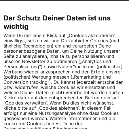
Der Schutz Deiner Daten ist uns
wichtig
Wenn Du mit einem Klick auf „Cookies akzeptieren“
Dein Engagement macht den Unterschied. Schließe Dich 4,5
einwilligst, setzen wir und Drittanbieter Cookies (und
Millionen Menschen an.
ähnliche Technologien) ein und verarbeiten Deine
personenbezogene Daten, um Deine Nutzung unserer
Newsletter bestellen
Seite zu analysieren, Inhalte zu personalisieren und
unseren Newsletter zu optimieren („Analytics und
Personalisierung“) sowie Nutzer*innen mit (politischer)
Werbung wieder anzusprechen und den Erfolg unserer
(politischen) Werbung messen („Remarketing und
Conversion tracking“). Du kannst jederzeit entscheiden
Campact e.V.
bzw. widerrufen, welche Cookies wir einsetzen und
welche Deiner Daten (nicht) verarbeitet werden dürfen.
IBAN DE95 2‍5‍1‍2 0‍5‍1‍0 6‍9‍8‍0 0‍0‍0‍0 0‍0
Klicke dafür auf den entsprechenden Button oder auf
SozialBank
“Cookies verwalten”. Wenn Du dies nicht wünschst,
Direkt online spenden
klicke bitte auf „Cookies ablehnen“. In diesem Fall
erfolgt nur eine Nutzungsanalyse ohne dass Cookies
gespeichert werden. Weitere Informationen und die
Newsletter
Hilfe und
konkreten Cookies findest Du in der
FAQ
Kontakt
Datenschutz
Impressum
Cookie Einstellungen
Datenschutzerklärung
& im
Impressum
.