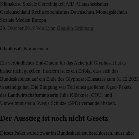
Klimakrise
Soziale Gerechtigkeit
AfD
Alltagsrassismus
Ostdeutschland
Rechtsextremismus
Datenschutz
Montagslächeln
Soziale Medien
Europa
29. Oktober 2019
Von
Lynn Gogolin-Grünberg
Glyphosat
5 Kommentare
Ein verbindliches End-Datum für das Ackergift Glyphosat hat es
bisher nicht gegeben. Insofern ist es ein Erfolg, dass sich das
Bundeskabinett auf ein
Ende des Glyphosat-Einsatzes zum 31.12.2023
verständigt hat
. Die Einigung war Teil eines größeren Agrar-Pakets,
das Landwirtschaftsministerin Julia Klöckner (CDU) und
Umweltministerin Svenja Schulze (SPD) verhandelt haben.
Der Ausstieg ist noch nicht Gesetz
Dieses Paket wurde zwar im Bundeskabinett beschlossen, muss aber