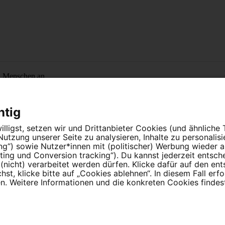
n Menschen an.
htig
lligst, setzen wir und Drittanbieter Cookies (und ähnliche
tzung unserer Seite zu analysieren, Inhalte zu personalis
ung“) sowie Nutzer*innen mit (politischer) Werbung wieder
ing und Conversion tracking“). Du kannst jederzeit entsch
nicht) verarbeitet werden dürfen. Klicke dafür auf den en
instellungen
t, klicke bitte auf „Cookies ablehnen“. In diesem Fall erfo
 Weitere Informationen und die konkreten Cookies findest