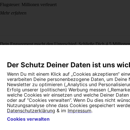
Flugsteuer: Millionen verfeuert
Mehr erfahren
Dein Engagement macht den Unterschied. Schließe Dich 4,5 Millione
Newsletter bestellen
Der Schutz Deiner Daten ist uns wic
Wenn Du mit einem Klick auf „Cookies akzeptieren“ einwi
verarbeiten Deine personenbezogene Daten, um Deine Nu
Newsletter zu optimieren („Analytics und Personalisier
Erfolg unserer (politischen) Werbung messen („Remarket
welche Cookies wir einsetzen und welche Deiner Daten (
Newsletter
Hilfe und FAQ
Kontakt
Datenschutz
Impressum
Cookie E
oder auf “Cookies verwalten”. Wenn Du dies nicht wünschs
Nutzungsanalyse ohne dass Cookies gespeichert werden.
Datenschutzerklärung
& im
Impressum
.
Cookies verwalten