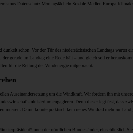
remismus
Datenschutz
Montagslächeln
Soziale Medien
Europa
Klimakr
nd dunkelt schon. Vor der Tür des niedersächsischen Landtags wartet e
, der gerade im Landtag eine Rede hält – und gleich soll er herausko
ften für die Rettung der Windenergie mitgebracht.
rehen
uellen Auseinandersetzung um die Windkraft. Wir fordern ihn mit unsere
deswirtschaftsministerium engagieren. Denn dieser legt fest, dass z
n müssen. Damit könnte praktisch kein neues Windrad mehr an Land 
.
inisterpräsident*innen der nördlichen Bundesländer, einschließlich S