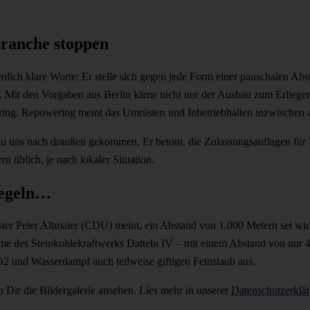
ranche stoppen
ulich klare Worte: Er stelle sich gegen jede Form einer pauschalen Abs
 Mit den Vorgaben aus Berlin käme nicht nur der Ausbau zum Erliegen,
ring. Repowering meint das Umrüsten und Inbetriebhalten inzwischen 
u uns nach draußen gekommen. Er betont, die Zulassungsauflagen für 
 üblich, je nach lokaler Situation.
Regeln…
er Peter Altmaier (CDU) meint, ein Abstand von 1.000 Metern sei wic
nahme des Steinkohlekraftwerks Datteln IV – mit einem Abstand von nur
 und Wasserdampf auch teilweise giftigen Feinstaub aus.
u Dir die Bildergalerie ansehen. Lies mehr in unserer
Datenschutzerklä