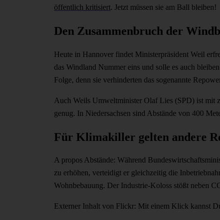
öffentlich kritisiert
. Jetzt müssen sie am Ball bleiben!
Den Zusammenbruch der Windb
Heute in Hannover findet Ministerpräsident Weil erfre
das Windland Nummer eins und solle es auch bleiben.
Folge, denn sie verhinderten das sogenannte Repowe
Auch Weils Umweltminister Olaf Lies (SPD) ist mit z
genug. In Niedersachsen sind Abstände von 400 Metern
Für Klimakiller gelten andere 
A propos Abstände: Während Bundeswirtschaftsminist
zu erhöhen, verteidigt er gleichzeitig die Inbetrieb
Wohnbebauung. Der Industrie-Koloss stößt neben CO2
Externer Inhalt von Flickr: Mit einem Klick kannst D