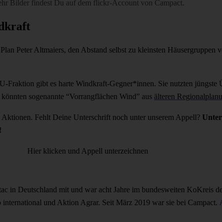
hr Bilder findest Du auf dem
flickr-Account von Campact
.
dkraft
Plan Peter Altmaiers, den Abstand selbst zu kleinsten Häusergruppen 
-Fraktion gibt es harte Windkraft-Gegner*innen. Sie nutzten jüngste
t könnten sogenannte “Vorrangflächen Wind” aus
älteren Regionalplan
e Aktionen. Fehlt Deine Unterschrift noch unter unserem Appell?
Unter
!
Hier klicken und Appell unterzeichnen
 Attac in Deutschland mit und war acht Jahre im bundesweiten KoKreis d
international und Aktion Agrar. Seit März 2019 war sie bei Campact.