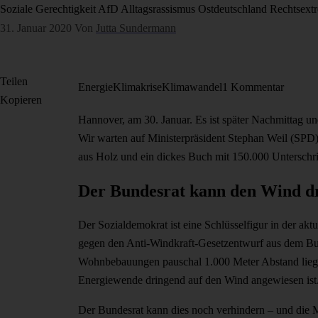
Soziale Gerechtigkeit
AfD
Alltagsrassismus
Ostdeutschland
Rechtsext
31. Januar 2020
Von
Jutta Sundermann
Teilen
Energie
Klimakrise
Klimawandel
1 Kommentar
Kopieren
Hannover, am 30. Januar. Es ist später Nachmittag u
Wir warten auf Ministerpräsident Stephan Weil (SPD)
aus Holz und ein dickes Buch mit 150.000 Unterschri
Der Bundesrat kann den Wind d
Der Sozialdemokrat ist eine Schlüsselfigur in der akt
gegen den Anti-Windkraft-Gesetzentwurf aus dem Bun
Wohnbebauungen pauschal 1.000 Meter Abstand liege
Energiewende dringend auf den Wind angewiesen ist
Der Bundesrat kann dies noch verhindern – und die M