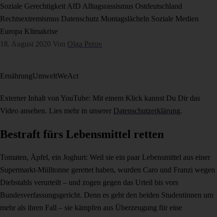
Soziale Gerechtigkeit
AfD
Alltagsrassismus
Ostdeutschland
Rechtsextremismus
Datenschutz
Montagslächeln
Soziale Medien
Europa
Klimakrise
18. August 2020
Von
Olga Perov
Ernährung
Umwelt
WeAct
Externer Inhalt von YouTube: Mit einem Klick kannst Du Dir das
Video ansehen. Lies mehr in unserer
Datenschutzerklärung
.
Bestraft fürs Lebensmittel retten
Tomaten, Äpfel, ein Joghurt: Weil sie ein paar Lebensmittel aus einer
Supermarkt-Mülltonne gerettet haben, wurden Caro und Franzi wegen
Diebstahls verurteilt – und zogen gegen das Urteil bis vors
Bundesverfassungsgericht. Denn es geht den beiden Studentinnen um
mehr als ihren Fall – sie kämpfen aus Überzeugung für eine