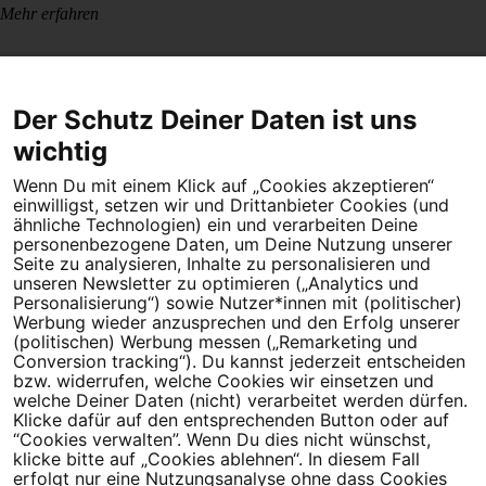
Mehr erfahren
Der Schutz Deiner Daten ist uns
wichtig
Wenn Du mit einem Klick auf „Cookies akzeptieren“
Dein Engagement macht den Unterschied. Schließe Dich 4,5
einwilligst, setzen wir und Drittanbieter Cookies (und
Millionen Menschen an.
ähnliche Technologien) ein und verarbeiten Deine
personenbezogene Daten, um Deine Nutzung unserer
Newsletter bestellen
Seite zu analysieren, Inhalte zu personalisieren und
unseren Newsletter zu optimieren („Analytics und
Personalisierung“) sowie Nutzer*innen mit (politischer)
Werbung wieder anzusprechen und den Erfolg unserer
(politischen) Werbung messen („Remarketing und
Conversion tracking“). Du kannst jederzeit entscheiden
Campact e.V.
bzw. widerrufen, welche Cookies wir einsetzen und
welche Deiner Daten (nicht) verarbeitet werden dürfen.
IBAN DE95 2‍5‍1‍2 0‍5‍1‍0 6‍9‍8‍0 0‍0‍0‍0 0‍0
Klicke dafür auf den entsprechenden Button oder auf
SozialBank
“Cookies verwalten”. Wenn Du dies nicht wünschst,
Direkt online spenden
klicke bitte auf „Cookies ablehnen“. In diesem Fall
erfolgt nur eine Nutzungsanalyse ohne dass Cookies