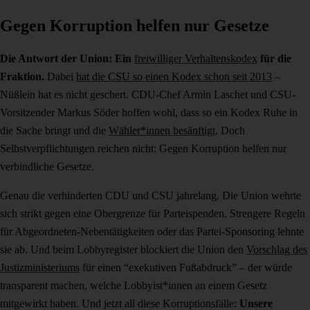
Gegen Korruption helfen nur Gesetze
Die Antwort der Union: Ein
freiwilliger Verhaltenskodex
für die
Fraktion.
Dabei
hat die CSU so einen Kodex schon seit 2013
–
Nüßlein hat es nicht geschert. CDU-Chef Armin Laschet und CSU-
Vorsitzender Markus Söder hoffen wohl, dass so ein Kodex Ruhe in
die Sache bringt und die
Wähler*innen besänftigt
. Doch
Selbstverpflichtungen reichen nicht: Gegen Korruption helfen nur
verbindliche Gesetze.
Genau die verhinderten CDU und CSU jahrelang. Die Union wehrte
sich strikt gegen eine Obergrenze für Parteispenden. Strengere Regeln
für Abgeordneten-Nebentätigkeiten oder das Partei-Sponsoring lehnte
sie ab. Und beim Lobbyregister blockiert die Union den
Vorschlag des
Justizministeriums
für einen “exekutiven Fußabdruck” – der würde
transparent machen, welche Lobbyist*innen an einem Gesetz
mitgewirkt haben. Und jetzt all diese Korruptionsfälle:
Unsere