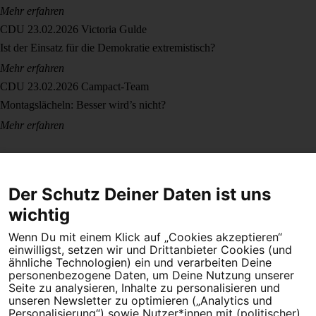
Mehr erfahren
CDU
23.02.2026
Victoria Gulde
Ist der Einsatz für die Demokratie extremistisch?
Mehr erfahren
CDU
23.02.2026
Campact-Team
Montagslächeln: Besser wird’s nicht?
Mehr erfahren
Der Schutz Deiner Daten ist uns
wichtig
Wenn Du mit einem Klick auf „Cookies akzeptieren“
Dein Engagement macht den Unterschied. Schließe Dich 4,5
einwilligst, setzen wir und Drittanbieter Cookies (und
Millionen Menschen an.
ähnliche Technologien) ein und verarbeiten Deine
personenbezogene Daten, um Deine Nutzung unserer
Seite zu analysieren, Inhalte zu personalisieren und
Newsletter bestellen
unseren Newsletter zu optimieren („Analytics und
Personalisierung“) sowie Nutzer*innen mit (politischer)