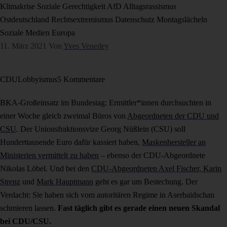
Klimakrise
Soziale Gerechtigkeit
AfD
Alltagsrassismus
Ostdeutschland
Rechtsextremismus
Datenschutz
Montagslächeln
Soziale Medien
Europa
11. März 2021
Von
Yves Venedey
CDU
Lobbyismus
5 Kommentare
BKA-Großeinsatz im Bundestag: Ermittler*innen durchsuchten in
einer Woche gleich zweimal Büros von
Abgeordneten der CDU und
CSU
. Der Unionsfraktionsvize Georg Nüßlein (CSU) soll
Hunderttausende Euro dafür kassiert haben,
Maskenhersteller an
Ministerien vermittelt zu haben
– ebenso der CDU-Abgeordnete
Nikolas Löbel. Und bei den
CDU-Abgeordneten Axel Fischer, Karin
Strenz
und
Mark Hauptmann
geht es gar um Bestechung. Der
Verdacht: Sie haben sich vom autoritären Regime in Aserbaidschan
schmieren lassen.
Fast täglich gibt es gerade einen neuen Skandal
bei CDU/CSU.