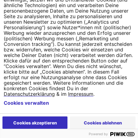
Millionen Menschen an.
ähnliche Technologien) ein und verarbeiten Deine
personenbezogene Daten, um Deine Nutzung unserer
Newsletter bestellen
Seite zu analysieren, Inhalte zu personalisieren und
unseren Newsletter zu optimieren („Analytics und
Personalisierung“) sowie Nutzer*innen mit (politischer)
Werbung wieder anzusprechen und den Erfolg unserer
(politischen) Werbung messen („Remarketing und
Conversion tracking“). Du kannst jederzeit entscheiden
Campact e.V.
bzw. widerrufen, welche Cookies wir einsetzen und
welche Deiner Daten (nicht) verarbeitet werden dürfen.
IBAN DE95 2‍5‍1‍2 0‍5‍1‍0 6‍9‍8‍0 0‍0‍0‍0 0‍0
Klicke dafür auf den entsprechenden Button oder auf
SozialBank
“Cookies verwalten”. Wenn Du dies nicht wünschst,
Direkt online spenden
klicke bitte auf „Cookies ablehnen“. In diesem Fall
erfolgt nur eine Nutzungsanalyse ohne dass Cookies
gespeichert werden. Weitere Informationen und die
Newsletter
Hilfe und
konkreten Cookies findest Du in der
FAQ
Kontakt
Datenschutz
Impressum
Cookie Einstellungen
Datenschutzerklärung
& im
Impressum
.
Cookies verwalten
Cookies akzeptieren
Cookies ablehnen
Powered by