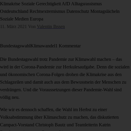
Klimakrise
Soziale Gerechtigkeit
AfD
Alltagsrassismus
Ostdeutschland
Rechtsextremismus
Datenschutz
Montagslächeln
Soziale Medien
Europa
11. März 2021
Von
Valentin Ihssen
Bundestagswahl
Klimawandel
1 Kommentar
Die Bundestagswahl trotz Pandemie zur Klimawahl machen – das
wird in der Corona-Pandemie zur Herkulesaufgabe. Denn die sozialen
und ökonomischen Corona-Folgen drohen die Klimakrise aus den
Schlagzeilen und damit auch aus dem Bewusstsein der Menschen zu
verdrängen. Und die Voraussetzungen dieser Pandemie-Wahl sind
völlig neu.
Wie wir es dennoch schaffen, die Wahl im Herbst zu einer
Volksabstimmung über Klimaschutz zu machen, das diskutierten
Campact-Vorstand Christoph Bautz und Teamleiterin Katrin