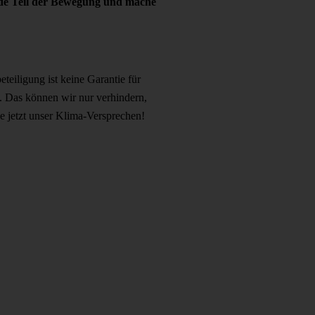
erde Teil der Bewegung und mache
eiligung ist keine Garantie für
. Das können wir nur verhindern,
ne jetzt unser Klima-Versprechen!