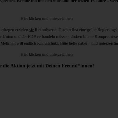
rsprechen.
Beende mit uns den Stillstand der letzten 16 Jahre – w
Hier klicken und unterzeichnen
Umfragen erzielen
sie
Rekordwerte. Doch selbst eine grüne Regierungsbet
 der Union und der FDP verhandeln müssen, drohen bittere Kompromisse
Mehrheit will endlich Klimaschutz. Bitte helfe dabei – und unterzeich
Hier klicken und unterzeichnen
le die Aktion jetzt mit Deinen Freund*innen!