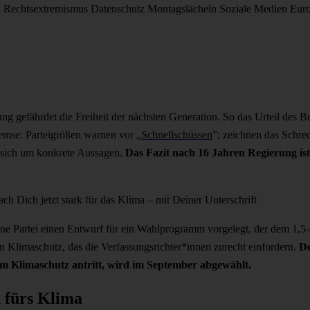
d
Rechtsextremismus
Datenschutz
Montagslächeln
Soziale Medien
Eur
ng gefährdet die Freiheit der nächsten Generation. So das Urteil des 
remse: Parteigrößen warnen vor „
Schnellschüssen
”
; zeichnen das Schre
sich um konkrete Aussagen.
Das Fazit nach 16 Jahren Regierung ist 
ch Dich jetzt stark für das Klima – mit Deiner Unterschrift
ne Partei einen Entwurf für ein Wahlprogramm vorgelegt, der dem 1,5-
Klimaschutz, das die Verfassungsrichter*innen zurecht einfordern.
De
m Klimaschutz antritt, wird im September abgewählt.
 fürs Klima