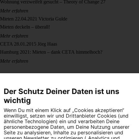
Wohnung verzweifelt gesucht – Theory of Change 27
Mehr erfahren
Mieten
22.04.2021
Victoria Gulde
Mieten deckeln – überall!
Mehr erfahren
CETA
28.01.2015
Jörg Haas
Hamburg 2021: Mieten – dank CETA himmelhoch?
Mehr erfahren
Der Schutz Deiner Daten ist uns
wichtig
Wenn Du mit einem Klick auf „Cookies akzeptieren“
Dein Engagement macht den Unterschied. Schließe Dich 4,5
einwilligst, setzen wir und Drittanbieter Cookies (und
Millionen Menschen an.
ähnliche Technologien) ein und verarbeiten Deine
personenbezogene Daten, um Deine Nutzung unserer
Seite zu analysieren, Inhalte zu personalisieren und
Newsletter bestellen
unseren Newsletter zu optimieren („Analytics und