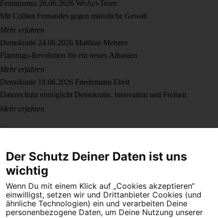
Feminismus
26.06.2026
WeAct-Team
Mit Collien Fernandes gegen männliche Gewalt
Mehr erfahren
Demokratie
24.06.2026
Matthias Meisner
Flamingo-Revolution für ein neues Albanien
Mehr erfahren
Demokratie
18.06.2026
Friedemann Ebelt
Datenschutz ermöglicht Demokratie, Innovation und Freiheit
Mehr erfahren
Der Schutz Deiner Daten ist uns
wichtig
Wenn Du mit einem Klick auf „Cookies akzeptieren“
Dein Engagement macht den Unterschied. Schließe Dich 4,5
einwilligst, setzen wir und Drittanbieter Cookies (und
Millionen Menschen an.
ähnliche Technologien) ein und verarbeiten Deine
personenbezogene Daten, um Deine Nutzung unserer