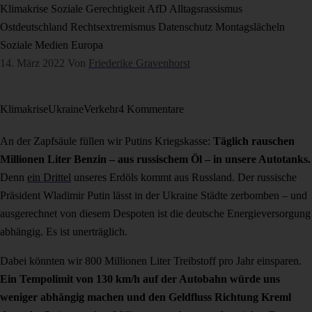
Klimakrise
Soziale Gerechtigkeit
AfD
Alltagsrassismus
Ostdeutschland
Rechtsextremismus
Datenschutz
Montagslächeln
Soziale Medien
Europa
14. März 2022
Von
Friederike Gravenhorst
Klimakrise
Ukraine
Verkehr
4 Kommentare
An der Zapfsäule füllen wir Putins Kriegskasse:
Täglich rauschen
Millionen Liter Benzin – aus russischem Öl – in unsere Autotanks.
Denn
ein Drittel
unseres Erdöls kommt aus Russland. Der russische
Präsident Wladimir Putin lässt in der Ukraine Städte zerbomben – und
ausgerechnet von diesem Despoten ist die deutsche Energieversorgung
abhängig. Es ist unerträglich.
Dabei könnten wir 800 Millionen Liter Treibstoff pro Jahr einsparen.
Ein Tempolimit von 130 km/h auf der Autobahn würde uns
weniger abhängig machen und den Geldfluss Richtung Kreml