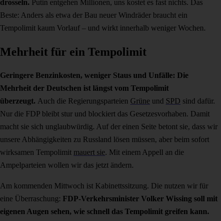
drosseln.
Putin entgehen Millionen, uns kostet es fast nichts. Das
Beste: Anders als etwa der Bau neuer Windräder braucht ein
Tempolimit kaum Vorlauf – und wirkt innerhalb weniger Wochen.
Mehrheit für ein Tempolimit
Geringere Benzinkosten, weniger Staus und Unfälle: Die
Mehrheit der Deutschen ist längst vom Tempolimit
überzeugt.
Auch die Regierungsparteien
Grüne
und
SPD
sind dafür.
Nur die FDP bleibt stur und blockiert das Gesetzesvorhaben. Damit
macht sie sich unglaubwürdig. Auf der einen Seite betont sie, dass wir
unsere Abhängigkeiten zu Russland lösen müssen, aber beim sofort
wirksamen Tempolimit
mauert sie
. Mit einem Appell an die
Ampelparteien wollen wir das jetzt ändern.
Am kommenden Mittwoch ist Kabinettssitzung. Die nutzen wir für
eine Überraschung:
FDP-Verkehrsminister Volker Wissing soll mit
eigenen Augen sehen, wie schnell das Tempolimit greifen kann.