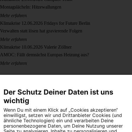
Montagslächeln: Hitzewallungen
Mehr erfahren
Klimakrise
12.06.2026
Fridays for Future Berlin
Verwalten statt lösen hat gravierende Folgen
Mehr erfahren
Klimakrise
10.06.2026
Valerie Zöllner
AMOC: Fällt demnächst Europas Heizung aus?
Mehr erfahren
Der Schutz Deiner Daten ist uns
wichtig
Wenn Du mit einem Klick auf „Cookies akzeptieren“
Dein Engagement macht den Unterschied. Schließe Dich 4,5
einwilligst, setzen wir und Drittanbieter Cookies (und
Millionen Menschen an.
ähnliche Technologien) ein und verarbeiten Deine
personenbezogene Daten, um Deine Nutzung unserer
Newsletter bestellen
Seite zu analysieren, Inhalte zu personalisieren und