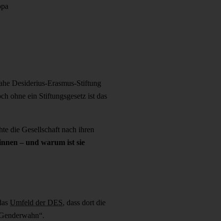
opa
ahe Desiderius-Erasmus-Stiftung
h ohne ein Stiftungsgesetz ist das
te die Gesellschaft nach ihren
innen – und warum ist sie
 das
Umfeld der DES
,
dass dort die
r „Genderwahn“.