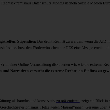
d
Rechtsextremismus
Datenschutz
Montagslächeln
Soziale Medien
Eur
gstreffen, Stipendien:
Das droht Realität zu werden, wenn die AfD-n
aushaltsausschuss den Förderwünschen der DES eine Absage erteilt – doc
 In einer Online-Veranstaltung diskutierten wir, wie die extreme Rech
und Narrativen versucht die extreme Rechte, an Einfluss zu gew
tiftung als harmlos und konservativ
zu präsentieren
, zeigt ein Blick in
rd: Geschichtsrevisionismus, Hetze gegen Migrant*innen, Geraune übe