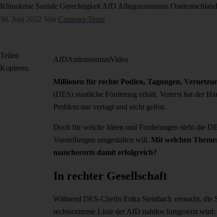
Klimakrise
Soziale Gerechtigkeit
AfD
Alltagsrassismus
Ostdeutschlan
30. Juni 2022
Von
Campact-Team
Teilen
AfD
Antirassismus
Video
Kopieren
Millionen für rechte Podien, Tagungen, Vernetzun
(DES) staatliche Förderung erhält. Vorerst hat der H
Problem nur vertagt und nicht gelöst.
Doch für welche Ideen und Forderungen steht die DES?
Vorstellungen umgestalten will.
Mit welchen Themen 
mancherorts damit erfolgreich?
In rechter Gesellschaft
Während DES-Chefin Erika Steinbach versucht, die S
rechtsextreme Linie der AfD nahtlos fortgesetzt wi