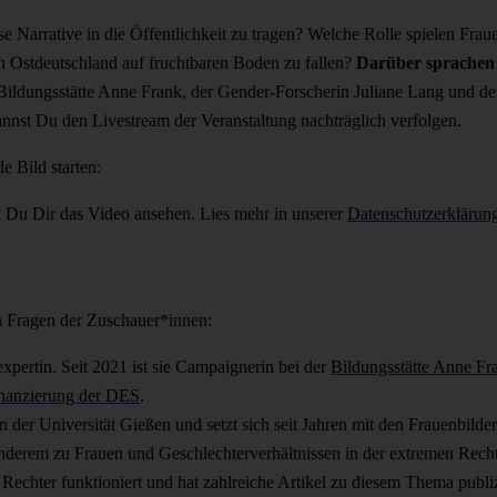
 Narrative in die Öffentlichkeit zu tragen? Welche Rolle spielen Frau
 Ostdeutschland auf fruchtbaren Boden zu fallen?
Darüber sprachen 
ildungsstätte Anne Frank, der Gender-Forscherin Juliane Lang und d
nnst Du den Livestream der Veranstaltung nachträglich verfolgen.
e Bild starten:
t Du Dir das Video ansehen. Lies mehr in unserer
Datenschutzerklärun
en Fragen der Zuschauer*innen:
xpertin. Seit 2021 ist sie Campaignerin bei der
Bildungsstätte Anne Fr
Finanzierung der DES
.
an der Universität Gießen und setzt sich seit Jahren mit den Frauenbilde
 anderem zu Frauen und Geschlechterverhältnissen in der extremen Rec
Rechter funktioniert und hat zahlreiche Artikel zu diesem Thema publiz