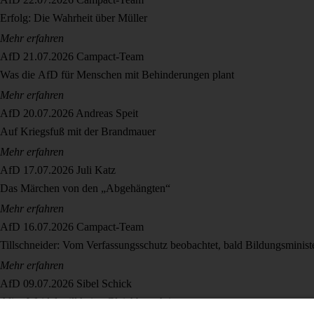
Erfolg: Die Wahrheit über Müller
Mehr erfahren
AfD
21.07.2026
Campact-Team
Was die AfD für Menschen mit Behinderungen plant
Mehr erfahren
AfD
20.07.2026
Andreas Speit
Auf Kriegsfuß mit der Brandmauer
Mehr erfahren
AfD
17.07.2026
Juli Katz
Das Märchen von den „Abgehängten“
Mehr erfahren
AfD
16.07.2026
Campact-Team
Tillschneider: Vom Verfassungsschutz beobachtet, bald Bildungsminist
Mehr erfahren
AfD
09.07.2026
Sibel Schick
Alice Weidel will keine Gleichberechtigung