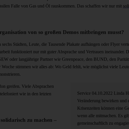
fossilen Falle von Gas und Öl rauskommen. Das schaffen wir nur mit
sol
 Organisation von so großen Demos mitbringen musst?
chs Städten, Leute, die Tausende Plakate aufhängen oder Flyer verte
eit funktioniert nur mit guter Absprache und Vertrauen ineinander. Das
EW oder langjährige Partner wie Greenpeace, den BUND, den Paritätis
r Woche stimmen wir alles ab: Wo Geld fehlt, wie möglichst viele Leu
monstrieren.
fon greifen. Viele Absprachen
Service
04.10.2022
Linda 
elefoniert wie in den letzten
Veränderung bewirken und di
Krisenzeiten können eine G
wenn alle mitmachen. Es gib
solidarisch zu machen –
gemeinschaftlich zu engagier