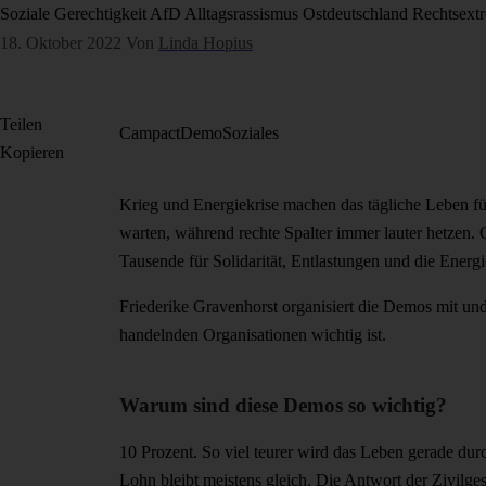
Soziale Gerechtigkeit
AfD
Alltagsrassismus
Ostdeutschland
Rechtsext
18. Oktober 2022
Von
Linda Hopius
Teilen
Campact
Demo
Soziales
Kopieren
Krieg und Energiekrise machen das tägliche Leben für
warten, während rechte Spalter immer lauter hetzen.
Tausende für Solidarität, Entlastungen und die Energ
Friederike Gravenhorst organisiert die Demos mit un
handelnden Organisationen wichtig ist.
Warum sind diese Demos so wichtig?
10 Prozent. So viel teurer wird das Leben gerade du
Lohn bleibt meistens gleich. Die Antwort der Zivilgese