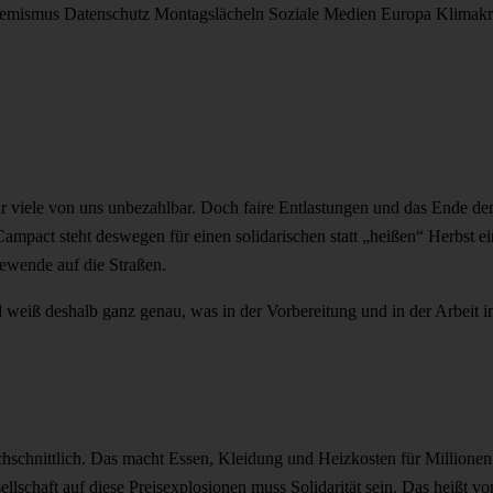
remismus
Datenschutz
Montagslächeln
Soziale Medien
Europa
Klimakr
 viele von uns unbezahlbar. Doch faire Entlastungen und das Ende der 
 Campact steht deswegen für einen solidarischen statt „heißen“ Herbst
iewende auf die Straßen.
d weiß deshalb ganz genau, was in der Vorbereitung und in der Arbeit 
rchschnittlich. Das macht Essen, Kleidung und Heizkosten für Million
llschaft auf diese Preisexplosionen muss Solidarität sein. Das heißt vor 