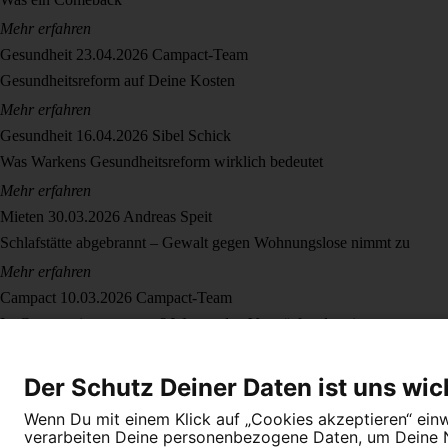
Mehr erfahren
Gesundheit
23.04.2026
Campact-Team
Gesundheitsreform auf Deine Kosten
Mehr erfahren
Gesundheit
16.04.2026
Sibel Schick
Was Warkens Gesundheitsreform wirklich bedeutet
Mehr erfahren
Mieten
30.03.2026
Andreas Speit
Schlafstätte abgebrannt – Gewalt gegen Wohnungslose nimmt zu
Mehr erfahren
Campact
10.03.2026
Campact-Team
Ist Campact intransparent? Was an den Vorwürfen dran ist
Mehr erfahren
Der Schutz Deiner Daten ist uns wic
Wenn Du mit einem Klick auf „Cookies akzeptieren“ einwi
verarbeiten Deine personenbezogene Daten, um Deine Nu