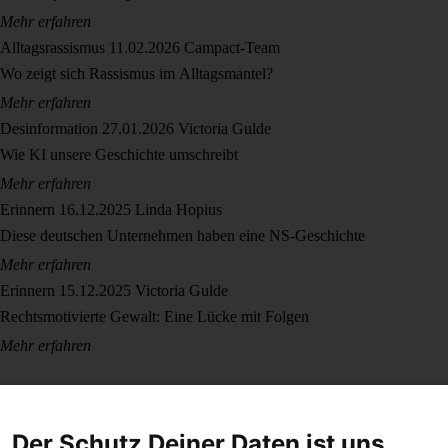
Mehr erfahren
Alltagsrassismus
11.02.2026
Campact-Team
Wo zeigt sich Rassismus im Alltagsmantel?
Mehr erfahren
Desinformation
27.01.2026
Victoria Gulde
Wie KI unsere Geschichte umschreibt
Mehr erfahren
Erinnern
16.12.2025
Linda Hopius
Diese deutschen Unternehmen haben eine NS-Geschichte
Mehr erfahren
Erinnern
15.12.2025
Victoria Gulde
Rechtsmotivierte Gewalt: Eine Lücke mit Folgen
Mehr erfahren
Der Schutz Deiner Daten ist uns