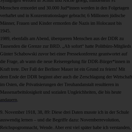
Synagogen werden in Schutt und Asche gelegt, mindestens 91
Menschen ermordet und 30.000 Jud*innen werden in den Folgetagen
verhaftet und in Konzentrationslager gebracht; 6 Millionen jüdische
Männer, Frauen und Kinder ermorden die Nazis im Holocaust bis
1945.
1989, ebenfalls am Abend, überqueren Menschen aus der DDR zu
Tausenden die Grenze zur BRD. „Ab sofort“ hatte Politbüro-Mitglieds
Günter Schabowski zuvor bei einer Pressekonferenz geantwortet auf
die Frage, ab wann die neue Reiseregelung für DDR-Bürger*innen in
Kraft trete. Der Fall der Berliner Mauer ist ein Grund zu feiern! Mit
dem Ende der DDR beginnt aber auch die Zerschlagung der Wirtschaft
im Osten, die Privatisierungen der Treuhandanstalt resultieren in
Massenarbeitslosigkeit und sozialen Ungleichheiten, die bis heute
andauern
.
9. November 1918, 38, 89: Diese drei Daten musste ich in der Schule
auswendig lernen – und die Begriffe dazu: Novemberrevolution,
Reichspogromnacht, Wende. Aber erst viel später habe ich verstanden,