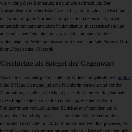
wie wichtig diese Erinnerung ist; und wie zerbrechlich. Der
Antisemitismusforscher
Max Czollek
beschreibt, wie das Abschütteln
der Erinnerung, die Normalisierung des Schreckens der Nazizeit,
einhergeht mit zunehmendem Nationalismus, mit rassistischem und
antisemitischen Gedankengut – was sich dann ganz konkret
widerspiegelt in Wahlergebnissen für die rechtsradikale Partei AfD mit
ihrer „
Vogelschiss
„-Rhetorik.
Geschichte als Spiegel der Gegenwart
Was hätte ich damals getan? Hätte ich Widerstand geleistet wie
Sophie
Scholl
? Hätte ich meine jüdische Nachbarin versteckt und vor der
Deportation geschützt, wie
Miep Gies
es für Anne Frank getan hat?
Diese Frage stelle ich mir oft an einem Tag wie heute. Wenn
Politiker*innen vom „deutschen Schicksalstag“ sprechen am 9.
November, dann klingt das, als sei der schreckliche Verlauf der
deutschen Geschichte im 20. Jahrhundert unabwendbar gewesen, als
hätte alles genau so kommen müssen. Aber die Menschen hätten nicht