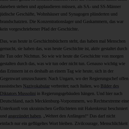
daneben stehen und applaudieren müssen, als SA- und SS-Männer
jüdische Geschäfte, Wohnhäuser und Synagogen plünderten und
brandschatzten. Die Konzentrationslager und Gaskammern, das war
kein vorgeschriebener Pfad der Geschichte.
Das, was heute in Geschichtsbüchern steht, das haben mal Menschen
gemacht, sie haben das, was heute Geschichte ist, aktiv gestaltet durch
ihr Tun oder Nichttun. So wie wir heute die Geschichte von morgen
gestalten durch das, was wir tun oder nicht tun. Genauso wichtig wie
das Erinnern ist es deshalb an einem Tag wie heute, sich in der
Gegenwart umzuschauen: Nach Ungarn, wo der Regierungschef offen
rassistisches
Nazivokabular
verbreitet; nach Italien, wo
Bilder des
Diktators Mussolini
in Regierungsgebäuden hängen. Und hier nach
Deutschland, nach Mecklenburg-Vorpommern, wo Rechtsextreme eine
Unterkunft von ukrainischen Geflüchteten mit Hakenkreuz beschmiert
und
angezündet haben
. „Wehret den Anfängen!“ Das darf nicht
einfach nur ein geflügeltes Wort bleiben. Zivilcourage, Menschlichkeit