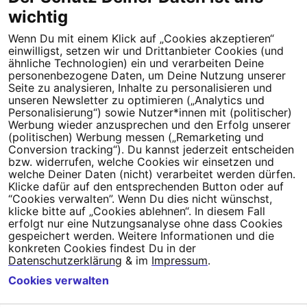
wichtig
Wenn Du mit einem Klick auf „Cookies akzeptieren“
Dein Engagement macht den Unterschied. Schließe Dich 4,5
einwilligst, setzen wir und Drittanbieter Cookies (und
Millionen Menschen an.
ähnliche Technologien) ein und verarbeiten Deine
personenbezogene Daten, um Deine Nutzung unserer
Seite zu analysieren, Inhalte zu personalisieren und
Newsletter bestellen
unseren Newsletter zu optimieren („Analytics und
Personalisierung“) sowie Nutzer*innen mit (politischer)
Werbung wieder anzusprechen und den Erfolg unserer
(politischen) Werbung messen („Remarketing und
Conversion tracking“). Du kannst jederzeit entscheiden
Campact e.V.
bzw. widerrufen, welche Cookies wir einsetzen und
welche Deiner Daten (nicht) verarbeitet werden dürfen.
IBAN DE95 2‍5‍1‍2 0‍5‍1‍0 6‍9‍8‍0 0‍0‍0‍0 0‍0
Klicke dafür auf den entsprechenden Button oder auf
SozialBank
“Cookies verwalten”. Wenn Du dies nicht wünschst,
Direkt online spenden
klicke bitte auf „Cookies ablehnen“. In diesem Fall
erfolgt nur eine Nutzungsanalyse ohne dass Cookies
gespeichert werden. Weitere Informationen und die
Newsletter
Hilfe und
konkreten Cookies findest Du in der
FAQ
Kontakt
Datenschutz
Impressum
Cookie Einstellungen
Datenschutzerklärung
& im
Impressum
.
Cookies verwalten