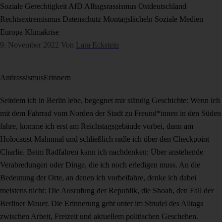
Soziale Gerechtigkeit
AfD
Alltagsrassismus
Ostdeutschland
Rechtsextremismus
Datenschutz
Montagslächeln
Soziale Medien
Europa
Klimakrise
9. November 2022
Von
Lara Eckstein
Antirassismus
Erinnern
Seitdem ich in Berlin lebe, begegnet mir ständig Geschichte: Wenn ich
mit dem Fahrrad vom Norden der Stadt zu Freund*innen in den Süden
fahre, komme ich erst am Reichstagsgebäude vorbei, dann am
Holocaust-Mahnmal und schließlich radle ich über den Checkpoint
Charlie. Beim Radfahren kann ich nachdenken: Über anstehende
Verabredungen oder Dinge, die ich noch erledigen muss. An die
Bedeutung der Orte, an denen ich vorbeifahre, denke ich dabei
meistens nicht: Die Ausrufung der Republik, die Shoah, den Fall der
Berliner Mauer. Die Erinnerung geht unter im Strudel des Alltags
zwischen Arbeit, Freizeit und aktuellem politischen Geschehen.