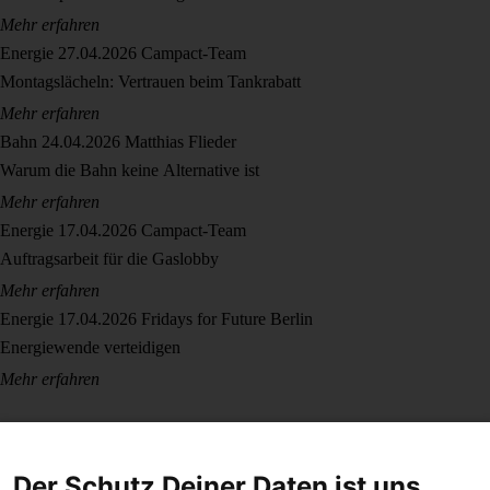
Mehr erfahren
Energie
27.04.2026
Campact-Team
Montagslächeln: Vertrauen beim Tankrabatt
Mehr erfahren
Bahn
24.04.2026
Matthias Flieder
Warum die Bahn keine Alternative ist
Mehr erfahren
Energie
17.04.2026
Campact-Team
Auftragsarbeit für die Gaslobby
Mehr erfahren
Energie
17.04.2026
Fridays for Future Berlin
Energiewende verteidigen
Mehr erfahren
Der Schutz Deiner Daten ist uns