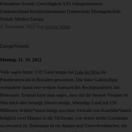
Klimakrise
Soziale Gerechtigkeit
AfD
Alltagsrassismus
Ostdeutschland
Rechtsextremismus
Datenschutz
Montagslächeln
Soziale Medien
Europa
4. November 2022
Von
Jochen Müter
Energie
Verkehr
Montag, 31. 10. 2022
Viele sagen heute: Uff! Ganz knapp hat
Lula da Silva
die
Präsidentenwahl in Brasilien gewonnen. Die linke Galionsfigur
verhinderte damit eine weitere Amtszeit des Rechtpopulisten Jair
Bolsonaro. Erstmal kann man sagen, dass das die bessere Variante ist.
Was mich aber besorgt: Dieses riesige, lebendige Land mit 156
Millionen Wähler*innen bringt aus einer Vielzahl von Kandidat*innen
lediglich zwei Männer in die Stichwahl, von denen nichts Gescheites
zu erwarten ist. Bolsonaro ist ein Rassist und Umweltverbrecher, ein