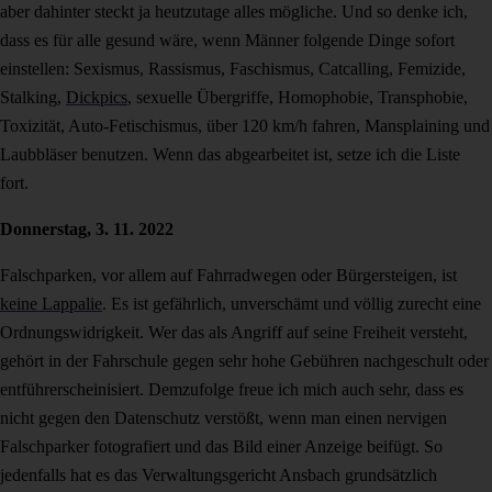
aber dahinter steckt ja heutzutage alles mögliche. Und so denke ich,
dass es für alle gesund wäre, wenn Männer folgende Dinge sofort
einstellen: Sexismus, Rassismus, Faschismus, Catcalling, Femizide,
Stalking,
Dickpics
, sexuelle Übergriffe, Homophobie, Transphobie,
Toxizität, Auto-Fetischismus, über 120 km/h fahren, Mansplaining und
Laubbläser benutzen. Wenn das abgearbeitet ist, setze ich die Liste
fort.
Donnerstag, 3. 11. 2022
Falschparken, vor allem auf Fahrradwegen oder Bürgersteigen, ist
keine Lappalie
. Es ist gefährlich, unverschämt und völlig zurecht eine
Ordnungswidrigkeit. Wer das als Angriff auf seine Freiheit versteht,
gehört in der Fahrschule gegen sehr hohe Gebühren nachgeschult oder
entführerscheinisiert. Demzufolge freue ich mich auch sehr, dass es
nicht gegen den Datenschutz verstößt, wenn man einen nervigen
Falschparker fotografiert und das Bild einer Anzeige beifügt. So
jedenfalls hat es das Verwaltungsgericht Ansbach grundsätzlich