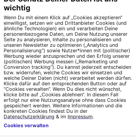
wichtig
Wenn Du mit einem Klick auf „Cookies akzeptieren“
Dein Engagement macht den Unterschied. Schließe Dich 4,5
einwilligst, setzen wir und Drittanbieter Cookies (und
Millionen Menschen an.
ähnliche Technologien) ein und verarbeiten Deine
personenbezogene Daten, um Deine Nutzung unserer
Newsletter bestellen
Seite zu analysieren, Inhalte zu personalisieren und
unseren Newsletter zu optimieren („Analytics und
Personalisierung“) sowie Nutzer*innen mit (politischer)
Werbung wieder anzusprechen und den Erfolg unserer
(politischen) Werbung messen („Remarketing und
Conversion tracking“). Du kannst jederzeit entscheiden
Campact e.V.
bzw. widerrufen, welche Cookies wir einsetzen und
welche Deiner Daten (nicht) verarbeitet werden dürfen.
IBAN DE95 2‍5‍1‍2 0‍5‍1‍0 6‍9‍8‍0 0‍0‍0‍0 0‍0
Klicke dafür auf den entsprechenden Button oder auf
SozialBank
“Cookies verwalten”. Wenn Du dies nicht wünschst,
Direkt online spenden
klicke bitte auf „Cookies ablehnen“. In diesem Fall
erfolgt nur eine Nutzungsanalyse ohne dass Cookies
gespeichert werden. Weitere Informationen und die
Newsletter
Hilfe und
konkreten Cookies findest Du in der
FAQ
Kontakt
Datenschutz
Impressum
Cookie Einstellungen
Datenschutzerklärung
& im
Impressum
.
Cookies verwalten