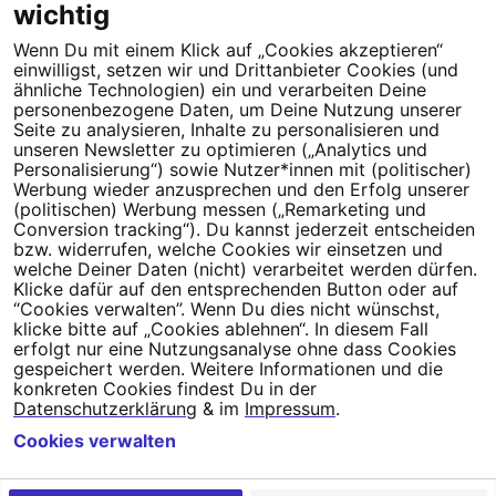
wichtig
Wenn Du mit einem Klick auf „Cookies akzeptieren“
Dein Engagement macht den Unterschied. Schließe Dich 4,5
einwilligst, setzen wir und Drittanbieter Cookies (und
Millionen Menschen an.
ähnliche Technologien) ein und verarbeiten Deine
personenbezogene Daten, um Deine Nutzung unserer
Seite zu analysieren, Inhalte zu personalisieren und
Newsletter bestellen
unseren Newsletter zu optimieren („Analytics und
Personalisierung“) sowie Nutzer*innen mit (politischer)
Werbung wieder anzusprechen und den Erfolg unserer
(politischen) Werbung messen („Remarketing und
Conversion tracking“). Du kannst jederzeit entscheiden
Campact e.V.
bzw. widerrufen, welche Cookies wir einsetzen und
welche Deiner Daten (nicht) verarbeitet werden dürfen.
IBAN DE95 2‍5‍1‍2 0‍5‍1‍0 6‍9‍8‍0 0‍0‍0‍0 0‍0
Klicke dafür auf den entsprechenden Button oder auf
SozialBank
“Cookies verwalten”. Wenn Du dies nicht wünschst,
Direkt online spenden
klicke bitte auf „Cookies ablehnen“. In diesem Fall
erfolgt nur eine Nutzungsanalyse ohne dass Cookies
gespeichert werden. Weitere Informationen und die
Newsletter
Hilfe und
konkreten Cookies findest Du in der
FAQ
Kontakt
Datenschutz
Impressum
Cookie Einstellungen
Datenschutzerklärung
& im
Impressum
.
Cookies verwalten