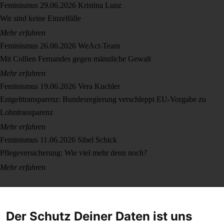
Feminismus
29.06.2026
Kristina Lunz
Wir sind keine Einzelfälle
Mehr erfahren
Feminismus
26.06.2026
WeAct-Team
Mit Collien Fernandes gegen männliche Gewalt
Mehr erfahren
Feminismus
19.06.2026
Vera Kuchler
Entgelttransparenz: Bundesregierung verschleppt EU-Vorgabe zu
Lohntransparenz
Mehr erfahren
Feminismus
11.06.2026
Sibel Schick
Pflegeversicherung: Wie viel mehr denn noch?
Mehr erfahren
Der Schutz Deiner Daten ist uns