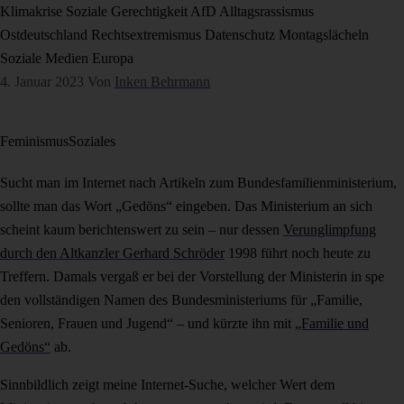
Klimakrise
Soziale Gerechtigkeit
AfD
Alltagsrassismus
Ostdeutschland
Rechtsextremismus
Datenschutz
Montagslächeln
Soziale Medien
Europa
4. Januar 2023
Von
Inken Behrmann
Feminismus
Soziales
Sucht man im Internet nach Artikeln zum Bundesfamilienministerium,
sollte man das Wort „Gedöns“ eingeben. Das Ministerium an sich
scheint kaum berichtenswert zu sein – nur dessen
Verunglimpfung
durch den Altkanzler Gerhard Schröder
1998 führt noch heute zu
Treffern. Damals vergaß er bei der Vorstellung der Ministerin in spe
den vollständigen Namen des Bundesministeriums für „Familie,
Senioren, Frauen und Jugend“ – und kürzte ihn mit
„Familie und
Gedöns“
ab.
Sinnbildlich zeigt meine Internet-Suche, welcher Wert dem