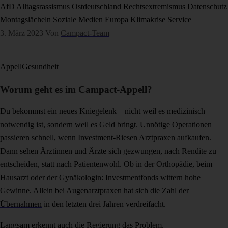
AfD
Alltagsrassismus
Ostdeutschland
Rechtsextremismus
Datenschutz
Montagslächeln
Soziale Medien
Europa
Klimakrise
Service
3. März 2023
Von
Campact-Team
Appell
Gesundheit
Worum geht es im Campact-Appell?
Du bekommst ein neues Kniegelenk – nicht weil es medizinisch
notwendig ist, sondern weil es Geld bringt. Unnötige Operationen
passieren schnell, wenn
Investment-Riesen
Arztpraxen
aufkaufen.
Dann sehen Ärztinnen und Ärzte sich gezwungen, nach Rendite zu
entscheiden, statt nach Patientenwohl. Ob in der Orthopädie, beim
Hausarzt oder der Gynäkologin: Investmentfonds wittern hohe
Gewinne. Allein bei Augenarztpraxen hat sich die Zahl der
Übernahmen
in den letzten drei Jahren verdreifacht.
Langsam erkennt auch die Regierung das Problem.