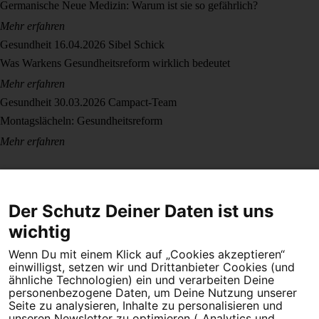
Germanische Neue Medizin: Warum ist sie so gefährlich?
Mehr erfahren
Gesundheit
16.04.2026
Sibel Schick
Was Warkens Gesundheitsreform wirklich bedeutet
Mehr erfahren
Gesundheit
30.03.2026
Campact-Team
Montagslächeln: Gesundheitsreform
Mehr erfahren
Der Schutz Deiner Daten ist uns
wichtig
Wenn Du mit einem Klick auf „Cookies akzeptieren“
Dein Engagement macht den Unterschied. Schließe Dich 4,5
einwilligst, setzen wir und Drittanbieter Cookies (und
Millionen Menschen an.
ähnliche Technologien) ein und verarbeiten Deine
personenbezogene Daten, um Deine Nutzung unserer
Newsletter bestellen
Seite zu analysieren, Inhalte zu personalisieren und
unseren Newsletter zu optimieren („Analytics und