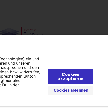
Campact e.V.
IBAN DE95 2‍5‍1‍2 0‍5‍1‍0 6‍9‍8‍0 0‍0‍0‍0 0‍0
 Technologien) ein und
SozialBank
ieren und unseren
 anzusprechen und den
Direkt online spenden
eiden bzw. widerrufen,
Cookies
tsprechenden Button
akzeptieren
lgt nur eine
 Du in der
Cookies ablehnen