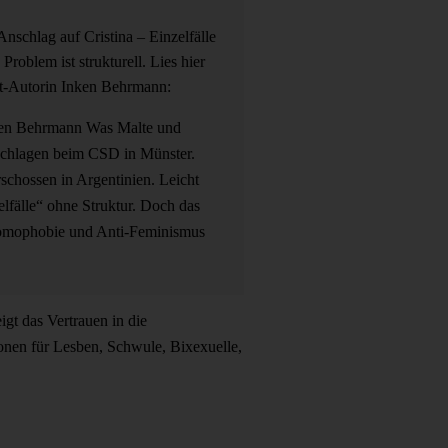
nschlag auf Cristina – Einzelfälle
roblem ist strukturell. Lies hier
t-Autorin Inken Behrmann:
en Behrmann
Was Malte und
eschlagen beim CSD in Münster.
rschossen in Argentinien. Leicht
elfälle“ ohne Struktur. Doch das
 Homophobie und Anti-Feminismus
igt das Vertrauen in die
onen für Lesben, Schwule, Bixexuelle,