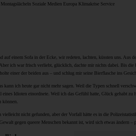
Montagslächeln
Soziale Medien
Europa
Klimakrise
Service
d auf einem Sofa in der Ecke, wir redeten, lachten, küssten uns. Aus 
 ich war frisch verliebt, glücklich, dachte mir nichts dabei. Bis die 
olte einer der beiden aus – und schlug mir seine Bierflasche ins Gesic
as kann ich heute gar nicht mehr sagen. Weil die Typen schnell versch
l eines Idioten einordnete. Weil ich das Gefühl hatte, Glück gehabt zu 
en können.
ielleicht nicht gefunden, aber der Vorfall hätte es in die Polizeistatisti
ewalt gegen queere Menschen bekannt ist, wird sich etwas ändern – po