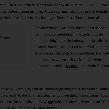
heit. Die Dunkelziffer ist deutlich höher – sie wird auf 80 bis 90 Proz
nder Unterstützung nicht an. Andere schämen sich, trauen sich deshalb 
mpfinden das Unrecht, das ihnen geschieht, fast schon als normal, zumi
Hasskriminalität, das muss nicht gleich der Schla
der Straße. Beleidigungen wie „scheiß Lesbe“, s
I+ und
dir mal richtig“ oder Bedrohungen – das alles is
Denn es handelt sich hier nicht einfach „nur“ 
schweren psychischen Schäden führen. Die betr
und unsicher, ziehen sich zurück und werden im 
– fast immer sind es
Männer
– hätten ihr Ziel err
esser zu verfolgen, will die Bundesregierung den Tatbestand ausdrück
rd Paragraf 46 des Strafgesetzbuches um „geschlechtsspezifische“ sowi
le für menschenverachtende Beweggründe. „Denn was Schwarz auf Weiß im
Queer-Beauftragter der Bundesregierung.