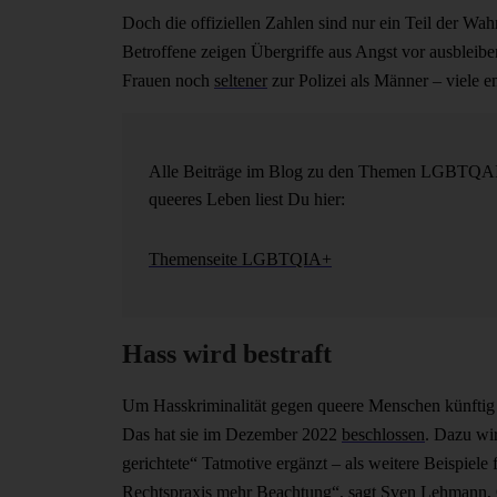
Doch die offiziellen Zahlen sind nur ein Teil der Wahr
Betroffene zeigen Übergriffe aus Angst vor ausbleibe
Frauen noch
seltener
zur Polizei als Männer – viele e
Alle Beiträge im Blog zu den Themen LGBTQA
queeres Leben liest Du hier:
Themenseite LGBTQIA+
Hass wird bestraft
Um Hasskriminalität gegen queere Menschen künftig b
Das hat sie im Dezember 2022
beschlossen
. Dazu wi
gerichtete“ Tatmotive ergänzt – als weitere Beispie
Rechtspraxis mehr Beachtung“, sagt Sven Lehmann, 