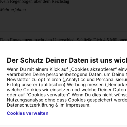
Kein Regenbogen über dem Reichstag
Mehr erfahren
Dein Engagement macht den Unterschied. Schließe Dich 4,5 Millione
Newsletter bestellen
Der Schutz Deiner Daten ist uns wic
Wenn Du mit einem Klick auf „Cookies akzeptieren“ einwi
verarbeiten Deine personenbezogene Daten, um Deine Nu
Newsletter zu optimieren („Analytics und Personalisier
Erfolg unserer (politischen) Werbung messen („Remarket
welche Cookies wir einsetzen und welche Deiner Daten (
Newsletter
Hilfe und FAQ
Kontakt
Datenschutz
Impressum
Cookie E
oder auf “Cookies verwalten”. Wenn Du dies nicht wünschs
Nutzungsanalyse ohne dass Cookies gespeichert werden.
Datenschutzerklärung
& im
Impressum
.
Cookies verwalten