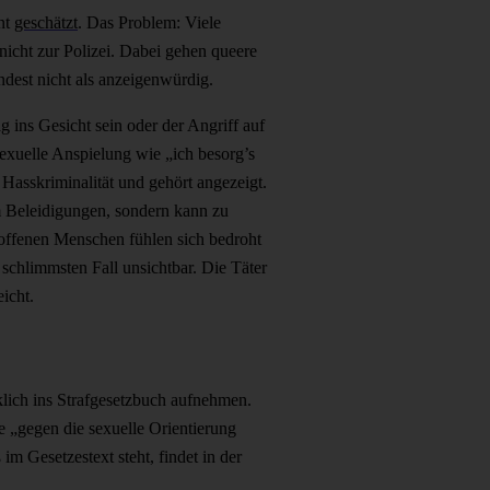
ent
geschätzt
. Das Problem: Viele
nicht zur Polizei. Dabei gehen queere
ndest nicht als anzeigenwürdig.
g ins Gesicht sein oder der Angriff auf
exuelle Anspielung wie „ich besorg’s
t Hasskriminalität und gehört angezeigt.
um Beleidigungen, sondern kann zu
offenen Menschen fühlen sich bedroht
schlimmsten Fall unsichtbar. Die Täter
eicht.
lich ins Strafgesetzbuch aufnehmen.
e „gegen die sexuelle Orientierung
 Gesetzestext steht, findet in der