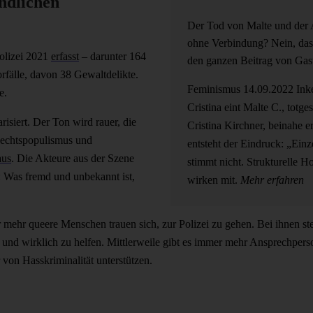
indlichen
Der Tod von Malte und der A
ohne Verbindung? Nein, das P
Polizei 2021
erfasst
– darunter 164
den ganzen Beitrag von Gas
rfälle, davon 38 Gewaltdelikte.
Feminismus
14.09.2022
Ink
de.
Cristina eint
Malte C., totg
risiert. Der Ton wird rauer, die
Cristina Kirchner, beinahe e
Rechtspopulismus und
entsteht der Eindruck: „Einz
aus
. Die Akteure aus der Szene
stimmt nicht. Strukturelle
n: Was fremd und unbekannt ist,
wirken mit.
Mehr erfahren
 mehr queere Menschen trauen sich, zur Polizei zu gehen. Bei ihnen ste
 und wirklich zu helfen. Mittlerweile gibt es immer mehr Ansprechpers
von Hasskriminalität unterstützen.