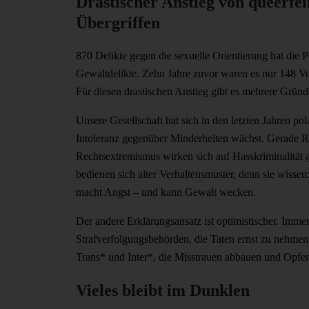
Drastischer Anstieg von queerfe
Übergriffen
870 Delikte gegen die sexuelle Orientierung hat die 
Gewaltdelikte. Zehn Jahre zuvor waren es nur 148 Vo
Für diesen drastischen Anstieg gibt es mehrere Grün
Unsere Gesellschaft hat sich in den letzten Jahren pola
Intoleranz gegenüber Minderheiten wächst. Gerade 
Rechtsextremismus wirken sich auf Hasskriminalität
bedienen sich alter Verhaltensmuster, denn sie wisse
macht Angst – und kann Gewalt wecken.
Der andere Erklärungsansatz ist optimistischer. Immer
Strafverfolgungsbehörden, die Taten ernst zu nehmen
Trans* und Inter*, die Misstrauen abbauen und Opfer 
Vieles bleibt im Dunklen