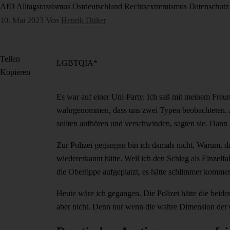
AfD
Alltagsrassismus
Ostdeutschland
Rechtsextremismus
Datenschutz
10. Mai 2023
Von
Henrik Düker
Teilen
LGBTQIA*
Kopieren
Es war auf einer Uni-Party. Ich saß mit meinem Freun
wahrgenommen, dass uns zwei Typen beobachteten. Aber
sollten aufhören und verschwinden, sagten sie. Dann h
Zur Polizei gegangen bin ich damals nicht. Warum, d
wiedererkannt hätte. Weil ich den Schlag als Einzelfal
die Oberlippe aufgeplatzt, es hätte schlimmer komm
Heute wäre ich gegangen. Die Polizei hätte die beiden v
aber nicht. Denn nur wenn die wahre Dimension der G