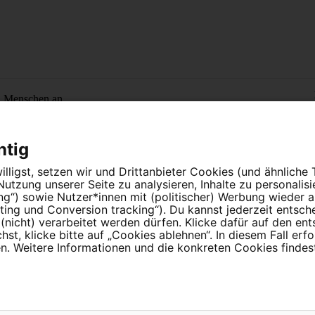
n Menschen an.
htig
lligst, setzen wir und Drittanbieter Cookies (und ähnliche
tzung unserer Seite zu analysieren, Inhalte zu personalis
ung“) sowie Nutzer*innen mit (politischer) Werbung wieder
ing und Conversion tracking“). Du kannst jederzeit entsch
nicht) verarbeitet werden dürfen. Klicke dafür auf den en
instellungen
t, klicke bitte auf „Cookies ablehnen“. In diesem Fall erfo
 Weitere Informationen und die konkreten Cookies findest