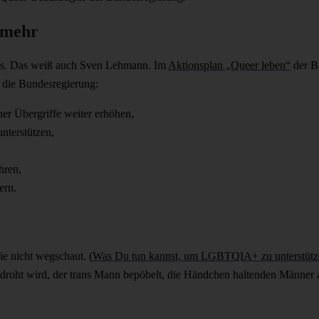
 mehr
ht aus. Das weiß auch Sven Lehmann. Im
Aktionsplan „Queer leben“
der B
l die Bundesregierung:
her Übergriffe weiter erhöhen,
nterstützen,
hren,
ern.
die nicht wegschaut. (
Was Du tun kannst, um LGBTQIA+ zu unterstützen
edroht wird, der trans Mann bepöbelt, die Händchen haltenden Männer a