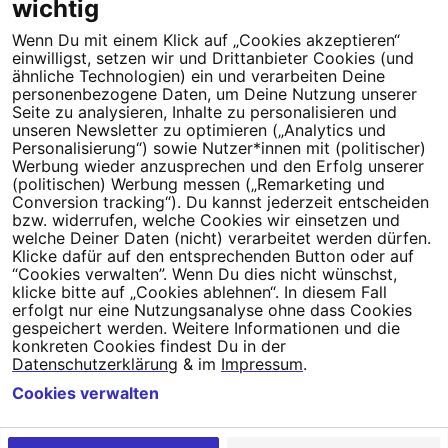
wichtig
Wenn Du mit einem Klick auf „Cookies akzeptieren“
Dein Engagement macht den Unterschied. Schließe Dich 4,5
einwilligst, setzen wir und Drittanbieter Cookies (und
Millionen Menschen an.
ähnliche Technologien) ein und verarbeiten Deine
personenbezogene Daten, um Deine Nutzung unserer
Seite zu analysieren, Inhalte zu personalisieren und
Newsletter bestellen
unseren Newsletter zu optimieren („Analytics und
Personalisierung“) sowie Nutzer*innen mit (politischer)
Werbung wieder anzusprechen und den Erfolg unserer
(politischen) Werbung messen („Remarketing und
Conversion tracking“). Du kannst jederzeit entscheiden
Campact e.V.
bzw. widerrufen, welche Cookies wir einsetzen und
welche Deiner Daten (nicht) verarbeitet werden dürfen.
IBAN DE95 2‍5‍1‍2 0‍5‍1‍0 6‍9‍8‍0 0‍0‍0‍0 0‍0
Klicke dafür auf den entsprechenden Button oder auf
SozialBank
“Cookies verwalten”. Wenn Du dies nicht wünschst,
Direkt online spenden
klicke bitte auf „Cookies ablehnen“. In diesem Fall
erfolgt nur eine Nutzungsanalyse ohne dass Cookies
gespeichert werden. Weitere Informationen und die
Newsletter
Hilfe und
konkreten Cookies findest Du in der
FAQ
Kontakt
Datenschutz
Impressum
Cookie Einstellungen
Datenschutzerklärung
& im
Impressum
.
Cookies verwalten