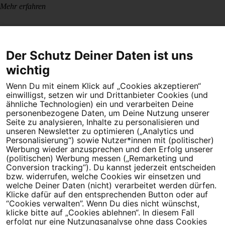
Mehr erfahren
Der Schutz Deiner Daten ist uns
wichtig
Wenn Du mit einem Klick auf „Cookies akzeptieren“
Dein Engagement macht den Unterschied. Schließe Dich 4,5
einwilligst, setzen wir und Drittanbieter Cookies (und
Millionen Menschen an.
ähnliche Technologien) ein und verarbeiten Deine
personenbezogene Daten, um Deine Nutzung unserer
Seite zu analysieren, Inhalte zu personalisieren und
Newsletter bestellen
unseren Newsletter zu optimieren („Analytics und
Personalisierung“) sowie Nutzer*innen mit (politischer)
Werbung wieder anzusprechen und den Erfolg unserer
(politischen) Werbung messen („Remarketing und
Conversion tracking“). Du kannst jederzeit entscheiden
Campact e.V.
bzw. widerrufen, welche Cookies wir einsetzen und
welche Deiner Daten (nicht) verarbeitet werden dürfen.
IBAN DE95 2‍5‍1‍2 0‍5‍1‍0 6‍9‍8‍0 0‍0‍0‍0 0‍0
Klicke dafür auf den entsprechenden Button oder auf
SozialBank
“Cookies verwalten”. Wenn Du dies nicht wünschst,
Direkt online spenden
klicke bitte auf „Cookies ablehnen“. In diesem Fall
erfolgt nur eine Nutzungsanalyse ohne dass Cookies