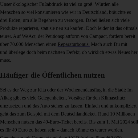
Unser ökologischer Fußabdruck ist viel zu groß. Würden alle
Menschen so viel konsumieren wie wir in Deutschland, bräuchte es
drei Erden, um alle Begehren zu versorgen. Dabei ließen sich viele
Produkte reparieren, statt sie neu zu kaufen. Doch leider ist das oftmals
teurer. Auf WeAct, der Petitionsplattform von Campact, fordern bereit
über 70.000 Menschen einen
Reparaturbonus.
Mach auch Du mit –
und überlege doch beim nächsten Defekt, ob wirklich etwas Neues her
muss.
Häufiger die Öffentlichen nutzen
Sei es der Weg zur Kita oder der Wochenendausflug in die Stadt: Im
Alltag gibt es viele Gelegenheiten, Vorsätze für den Klimaschutz
umzusetzen und das Auto stehen zu lassen. Einfach und unkompliziert
geht das zum Beispiel mit dem Deutschlandticket. Rund
10 Millionen
Menschen
nutzen das 49-Euro-Ticket bereits. Bis zum 1. Mai 2024 soll
es für 49 Euro zu haben sein – danach könnte es teurer werden.
Gemeinsam mit
Campact und dem VCD fordern über 460.000