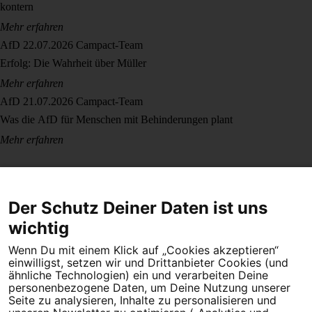
kontern
Mehr erfahren
AfD
22.07.2026
Campact-Team
Erfolg: Die Wahrheit über Müller
Mehr erfahren
AfD
21.07.2026
Campact-Team
Was die AfD für Menschen mit Behinderungen plant
Mehr erfahren
Der Schutz Deiner Daten ist uns
wichtig
Wenn Du mit einem Klick auf „Cookies akzeptieren“
Dein Engagement macht den Unterschied. Schließe Dich 4,5
einwilligst, setzen wir und Drittanbieter Cookies (und
Millionen Menschen an.
ähnliche Technologien) ein und verarbeiten Deine
personenbezogene Daten, um Deine Nutzung unserer
Seite zu analysieren, Inhalte zu personalisieren und
Newsletter bestellen