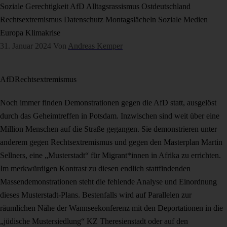
Soziale Gerechtigkeit
AfD
Alltagsrassismus
Ostdeutschland
Rechtsextremismus
Datenschutz
Montagslächeln
Soziale Medien
Europa
Klimakrise
31. Januar 2024
Von
Andreas Kemper
AfD
Rechtsextremismus
Noch immer finden Demonstrationen gegen die AfD statt, ausgelöst
durch das Geheimtreffen in Potsdam. Inzwischen sind weit über eine
Million Menschen auf die Straße gegangen. Sie demonstrieren unter
anderem gegen Rechtsextremismus und gegen den Masterplan Martin
Sellners, eine „Musterstadt“ für Migrant*innen in Afrika zu errichten.
Im merkwürdigen Kontrast zu diesen endlich stattfindenden
Massendemonstrationen steht die fehlende Analyse und Einordnung
dieses Musterstadt-Plans. Bestenfalls wird auf Parallelen zur
räumlichen Nähe der Wannseekonferenz mit den Deportationen in die
„jüdische Mustersiedlung“ KZ Theresienstadt oder auf den