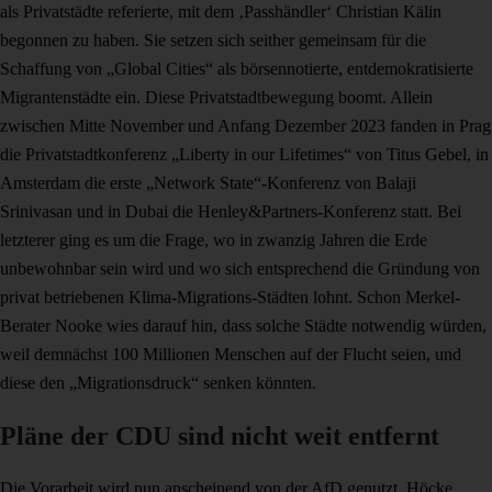
als Privatstädte referierte, mit dem ‚Passhändler‘ Christian Kälin
begonnen zu haben. Sie setzen sich seither gemeinsam für die
Schaffung von „Global Cities“ als börsennotierte, entdemokratisierte
Migrantenstädte ein. Diese Privatstadtbewegung boomt. Allein
zwischen Mitte November und Anfang Dezember 2023 fanden in Prag
die Privatstadtkonferenz „Liberty in our Lifetimes“ von Titus Gebel, in
Amsterdam die erste „Network State“-Konferenz von Balaji
Srinivasan und in Dubai die Henley&Partners-Konferenz statt. Bei
letzterer ging es um die Frage, wo in zwanzig Jahren die Erde
unbewohnbar sein wird und wo sich entsprechend die Gründung von
privat betriebenen Klima-Migrations-Städten lohnt. Schon Merkel-
Berater Nooke wies darauf hin, dass solche Städte notwendig würden,
weil demnächst 100 Millionen Menschen auf der Flucht seien, und
diese den „Migrationsdruck“ senken könnten.
Pläne der CDU sind nicht weit entfernt
Die Vorarbeit wird nun anscheinend von der AfD genutzt. Höcke