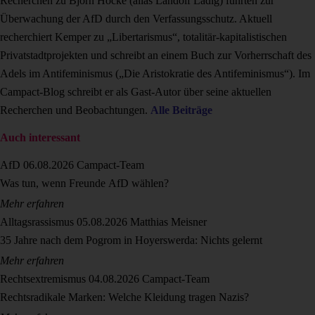
Recherchen zu Björn Höcke (alias Landolf Ladig) führten zur
Überwachung der AfD durch den Verfassungsschutz. Aktuell
recherchiert Kemper zu „Libertarismus“, totalitär-kapitalistischen
Privatstadtprojekten und schreibt an einem Buch zur Vorherrschaft des
Adels im Antifeminismus („Die Aristokratie des Antifeminismus“). Im
Campact-Blog schreibt er als Gast-Autor über seine aktuellen
Recherchen und Beobachtungen.
Alle Beiträge
Auch interessant
AfD
06.08.2026
Campact-Team
Was tun, wenn Freunde AfD wählen?
Mehr erfahren
Alltagsrassismus
05.08.2026
Matthias Meisner
35 Jahre nach dem Pogrom in Hoyerswerda: Nichts gelernt
Mehr erfahren
Rechtsextremismus
04.08.2026
Campact-Team
Rechtsradikale Marken: Welche Kleidung tragen Nazis?