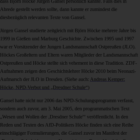
dass Björn Höcke Jürgen Gansel persönlich kannte. Falls dies in
Abrede gestellt werden sollte, dann kannte er zumindest die
diesbezüglich relevanten Texte von Gansel.
Jürgen Gansel studierte zeitgleich mit Björn Höcke mehrere Jahre bis
1999 in Gießen und Marburg Geschichte. Zwischen 1995 und 1997
war er Vorsitzender der Jungen Landsmannschaft Ostpreußen (JLO).
Höckes Großeltern und Eltern waren Mitglieder der Landsmannschaft
Ostpreußen und Höcke stellte sich vehement in diese Tradition. ZDF-
Aufnahmen zeigen den Geschichtslehrer Höcke 2010 beim Neonazi-
Aufmarsch der JLO in Dresden. (Siehe auch:
Andreas Kemper:
Höcke, NPD-Verbot und „Dresdner Schule“
)
Gansel hatte nicht nur 2006 das NPD-Schulungsprogramm verfasst,
sondern auch zuvor, am 3. Mai 2005, den programmatischen Text
„Wesen und Wollen der ‚Dresdner Schule'“ veröffentlicht. In den
Reden und Texten des AfD-Politikers Höcke finden sich eine Reihe
einschlägiger Formulierungen, die Gansel zuvor im Manifest der