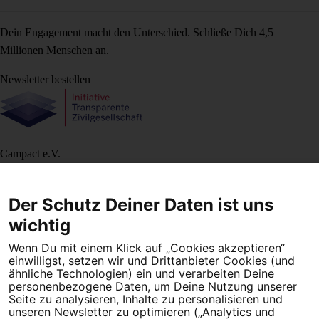
Dein Engagement macht den Unterschied. Schließe Dich 4,5
Millionen Menschen an.
Newsletter bestellen
Campact e.V.
IBAN DE95 2‍5‍1‍2 0‍5‍1‍0 6‍9‍8‍0 0‍0‍0‍0 0‍0
SozialBank
Der Schutz Deiner Daten ist uns
Direkt online spenden
wichtig
Newsletter
Hilfe und
Wenn Du mit einem Klick auf „Cookies akzeptieren“
FAQ
Kontakt
Datenschutz
Impressum
Cookie Einstellungen
einwilligst, setzen wir und Drittanbieter Cookies (und
ähnliche Technologien) ein und verarbeiten Deine
personenbezogene Daten, um Deine Nutzung unserer
Seite zu analysieren, Inhalte zu personalisieren und
unseren Newsletter zu optimieren („Analytics und