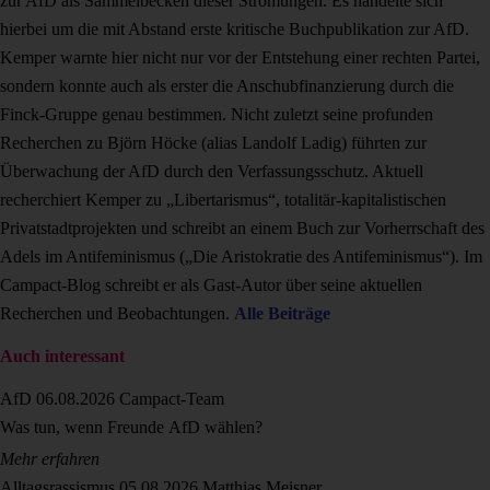
zur AfD als Sammelbecken dieser Strömungen. Es handelte sich
hierbei um die mit Abstand erste kritische Buchpublikation zur AfD.
Kemper warnte hier nicht nur vor der Entstehung einer rechten Partei,
sondern konnte auch als erster die Anschubfinanzierung durch die
Finck-Gruppe genau bestimmen. Nicht zuletzt seine profunden
Recherchen zu Björn Höcke (alias Landolf Ladig) führten zur
Überwachung der AfD durch den Verfassungsschutz. Aktuell
recherchiert Kemper zu „Libertarismus“, totalitär-kapitalistischen
Privatstadtprojekten und schreibt an einem Buch zur Vorherrschaft des
Adels im Antifeminismus („Die Aristokratie des Antifeminismus“). Im
Campact-Blog schreibt er als Gast-Autor über seine aktuellen
Recherchen und Beobachtungen.
Alle Beiträge
Auch interessant
AfD
06.08.2026
Campact-Team
Was tun, wenn Freunde AfD wählen?
Mehr erfahren
Alltagsrassismus
05.08.2026
Matthias Meisner