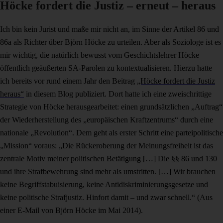
Höcke fordert die Justiz – erneut – heraus
Ich bin kein Jurist und maße mir nicht an, im Sinne der Artikel 86 und
86a als Richter über Björn Höcke zu urteilen. Aber als Soziologe ist es
mir wichtig, die natürlich bewusst vom Geschichtslehrer Höcke
öffentlich geäußerten SA-Parolen zu kontextualisieren. Hierzu hatte
ich bereits vor rund einem Jahr den Beitrag
„Höcke fordert die Justiz
heraus“
in diesem Blog publiziert. Dort hatte ich eine zweischrittige
Strategie von Höcke herausgearbeitet: einen grundsätzlichen „Auftrag“
der Wiederherstellung des „europäischen Kraftzentrums“ durch eine
nationale „Revolution“. Dem geht als erster Schritt eine parteipolitische
„Mission“ voraus: „Die Rückeroberung der Meinungsfreiheit ist das
zentrale Motiv meiner politischen Betätigung […] Die §§ 86 und 130
und ihre Strafbewehrung sind mehr als umstritten. […] Wir brauchen
keine Begriffstabuisierung, keine Antidiskriminierungsgesetze und
keine politische Strafjustiz. Hinfort damit – und zwar schnell.“ (Aus
einer E-Mail von Björn Höcke im Mai 2014).