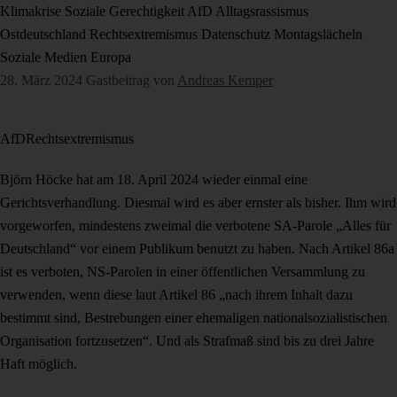
Klimakrise
Soziale Gerechtigkeit
AfD
Alltagsrassismus
Ostdeutschland
Rechtsextremismus
Datenschutz
Montagslächeln
Soziale Medien
Europa
28. März 2024
Gastbeitrag von
Andreas Kemper
AfD
Rechtsextremismus
Björn Höcke hat am 18. April 2024 wieder einmal eine
Gerichtsverhandlung. Diesmal wird es aber ernster als bisher. Ihm wird
vorgeworfen, mindestens zweimal die verbotene SA-Parole „Alles für
Deutschland“ vor einem Publikum benutzt zu haben. Nach Artikel 86a
ist es verboten, NS-Parolen in einer öffentlichen Versammlung zu
verwenden, wenn diese laut Artikel 86 „nach ihrem Inhalt dazu
bestimmt sind, Bestrebungen einer ehemaligen nationalsozialistischen
Organisation fortzusetzen“. Und als Strafmaß sind bis zu drei Jahre
Haft möglich.