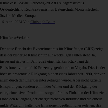
Klimakrise
Soziale Gerechtigkeit
AfD
Alltagsrassismus
Ostdeutschland
Rechtsextremismus
Datenschutz
Montagslächeln
Soziale Medien
Europa
16. April 2024
Von
Christoph Bautz
Klimakrise
Verkehr
Der neue Bericht des Expert:innenrats für Klimafragen (ERK) zeigt,
dass der bisherige Klimaschutz auf wackeligen Füßen steht. Ja,
insgesamt gab es im Jahr 2023 einen starken Rückgang der
Emissionen von rund 10 Prozent gegenüber dem Vorjahr. Dies ist der
höchste prozentuale Rückgang binnen eines Jahres seit 1990, der vor
allem durch den Energiesektor getragen wurde. Aber nicht gezielte
Einsparungen, sondern ein milder Winter und der Rückgang der
energieintensiven Produktion sorgten für das Einhalten der Klimaziele.
Ohne den Rückgang der energieintensiven Industrie und die erneut
milde Witterung hätten die Emissionen deutlich höher gelegen; das