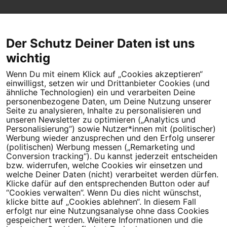
Der Schutz Deiner Daten ist uns
wichtig
Wenn Du mit einem Klick auf „Cookies akzeptieren“
Dein Engagement macht den Unterschied. Schließe Dich 4,5
einwilligst, setzen wir und Drittanbieter Cookies (und
Millionen Menschen an.
ähnliche Technologien) ein und verarbeiten Deine
personenbezogene Daten, um Deine Nutzung unserer
Seite zu analysieren, Inhalte zu personalisieren und
Newsletter bestellen
unseren Newsletter zu optimieren („Analytics und
Personalisierung“) sowie Nutzer*innen mit (politischer)
Werbung wieder anzusprechen und den Erfolg unserer
(politischen) Werbung messen („Remarketing und
Conversion tracking“). Du kannst jederzeit entscheiden
Campact e.V.
bzw. widerrufen, welche Cookies wir einsetzen und
welche Deiner Daten (nicht) verarbeitet werden dürfen.
IBAN DE95 2‍5‍1‍2 0‍5‍1‍0 6‍9‍8‍0 0‍0‍0‍0 0‍0
Klicke dafür auf den entsprechenden Button oder auf
SozialBank
“Cookies verwalten”. Wenn Du dies nicht wünschst,
Direkt online spenden
klicke bitte auf „Cookies ablehnen“. In diesem Fall
erfolgt nur eine Nutzungsanalyse ohne dass Cookies
gespeichert werden. Weitere Informationen und die
Newsletter
Hilfe und