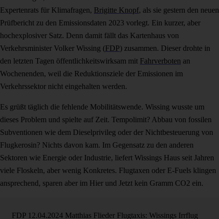
Expertenrats für Klimafragen,
Brigitte Knopf
, als sie gestern den neuen
Prüfbericht zu den Emissionsdaten 2023 vorlegt. Ein kurzer, aber
hochexplosiver Satz. Denn damit fällt das Kartenhaus von
Verkehrsminister Volker Wissing (
FDP
) zusammen. Dieser drohte in
den letzten Tagen öffentlichkeitswirksam mit
Fahrverboten
an
Wochenenden, weil die Reduktionsziele der Emissionen im
Verkehrssektor nicht eingehalten werden.
Es grüßt täglich die fehlende Mobilitätswende. Wissing wusste um
dieses Problem und spielte auf Zeit. Tempolimit? Abbau von fossilen
Subventionen wie dem Dieselprivileg oder der Nichtbesteuerung von
Flugkerosin? Nichts davon kam. Im Gegensatz zu den anderen
Sektoren wie Energie oder Industrie, liefert Wissings Haus seit Jahren
viele Floskeln, aber wenig Konkretes. Flugtaxen oder E-Fuels klingen
ansprechend, sparen aber im Hier und Jetzt kein Gramm CO2 ein.
FDP
12.04.2024
Matthias Flieder
Flugtaxis: Wissings Irrflug