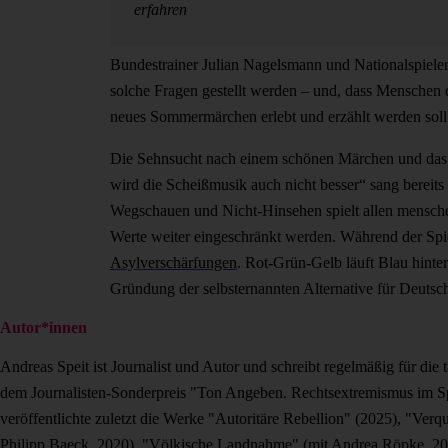
erfahren
Bundestrainer Julian Nagelsmann und Nationalspiele
solche Fragen gestellt werden – und, dass Menschen 
neues Sommermärchen erlebt und erzählt werden soll
Die Sehnsucht nach einem schönen Märchen und das B
wird die Scheißmusik auch nicht besser“ sang bereit
Wegschauen und Nicht-Hinsehen spielt allen mensch
Werte weiter eingeschränkt werden. Während der Spi
Asylverschärfungen
. Rot-Grün-Gelb läuft Blau hinter
Gründung der selbsternannten Alternative für Deut
Autor*innen
Andreas Speit ist Journalist und Autor und schreibt regelmäßig für die 
dem Journalisten-Sonderpreis "Ton Angeben. Rechtsextremismus im Sp
veröffentlichte zuletzt die Werke "Autoritäre Rebellion" (2025), "Ver
Philipp Baeck, 2020), "Völkische Landnahme" (mit Andrea Röpke, 2019