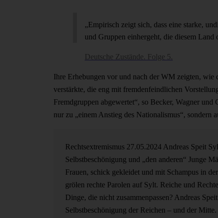
„Empirisch zeigt sich, dass eine starke, u
und Gruppen einhergeht, die diesem Land o
Deutsche Zustände. Folge 5.
Ihre Erhebungen vor und nach der WM zeigten, wie 
verstärkte, die eng mit fremdenfeindlichen Vorstellun
Fremdgruppen abgewertet“, so Becker, Wagner und Chri
nur zu „einem Anstieg des Nationalismus“, sondern 
Rechtsextremismus
27.05.2024
Andreas Speit
Syl
Selbstbeschönigung und „den anderen“
Junge Mä
Frauen, schick gekleidet und mit Schampus in de
grölen rechte Parolen auf Sylt. Reiche und Recht
Dinge, die nicht zusammenpassen? Andreas Speit
Selbstbeschönigung der Reichen – und der Mitte