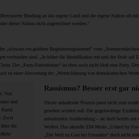
ndifferenzierte Bindung an das eigene Land und die eigene Nation oft 
der dieser Nation nicht zugerechnet werden.“
der „schwarz-rot-goldene Begeisterungstaumel“ vom „Sommermärchen“ 
gen verbunden sind. „Je höher die Identifikation mit und der Stolz auf 
st. Der „Party-Patriotismus“ ist eben auch nicht bloß eine Party. Der 
auch zu einer Abwertung der „Wertschätzung von demokratischen Wert
Rassismus? Besser erst gar 
t: Von
nner und
Dieser anhaltende Prozess passt nicht zum erzä
r Hand,
gesehen werden soll. Die gegenwärtige Erzählun
e: Zwei
anhaltenden Ausblendung – sie läuft bereits m
 über die
Wollen. Das aktuelle EM-Motto „United by Foo
.
Mehr
„Die Welt zu Gast bei Freunden“ doch nicht un