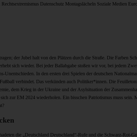
d
Rechtsextremismus
Datenschutz
Montagslächeln
Soziale Medien
Eur
ragen; der Jubel halt von den Plätzen durch die Straße. Die Farben S
rhebt sich wieder. Bei jeder Ballabgabe stoßen wir vor, bei jedem Zw
ins-Unentschieden. In den ersten drei Spielen der deutschen Nationalm
Fußball verbindet. Das verkünden auch Politiker*innen. Die Feuilletoni
demie, dem Krieg in der Ukraine und der Asylsituation der Zusammenha
ch zur EM 2024 wiederholen. Ein bisschen Patriotismus muss sein. M
ht?
cken
schadeten die „Deutschland Deutschland“-Rufe und die Schwarz-Rot-G