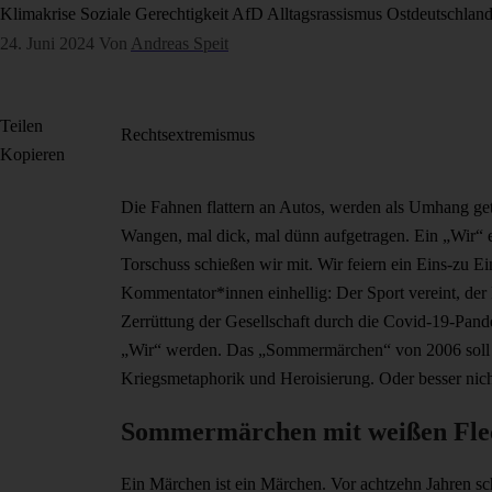
Klimakrise
Soziale Gerechtigkeit
AfD
Alltagsrassismus
Ostdeutschlan
24. Juni 2024
Von
Andreas Speit
Teilen
Rechtsextremismus
Kopieren
Die Fahnen flattern an Autos, werden als Umhang get
Wangen, mal dick, mal dünn aufgetragen. Ein „Wir“ e
Torschuss schießen wir mit. Wir feiern ein Eins-zu E
Kommentator*innen einhellig: Der Sport vereint, der 
Zerrüttung der Gesellschaft durch die Covid-19-Pan
„Wir“ werden. Das „Sommermärchen“ von 2006 soll si
Kriegsmetaphorik und Heroisierung. Oder besser nic
Sommermärchen mit weißen Fle
Ein Märchen ist ein Märchen. Vor achtzehn Jahren 