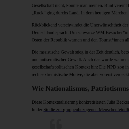
Gesellschaft nicht, könnte man meinen. Bunt vereint 
„Ruck“ ging durchs Land. In dem heutigen Märchen wi
Rückblickend verschwindet die Unerwünschtheit der v
Deutschland sprach: Um schwarze WM-Besucher*innen
Osten der Republik
warnen und den Tou­ris­t*in­nen
Die
rassistische Gewalt
stieg in der Zeit deutlich, be
und antisemitischer Gewalt. Auch das wurde während d
gesellschaftspolitischen Kontext
hin: Die NPD zog in
rechtsextremistische Motive, die aber vorerst verdeck
Wie Nationalismus, Patriotism
Diese Kontextualisierung konkretisierten Julia Beck
In der
Studie zur gruppenbezogenen Menschenfeindli