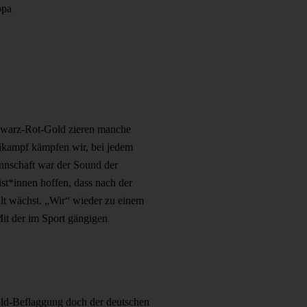
opa
chwarz-Rot-Gold zieren manche
eikampf kämpfen wir, bei jedem
annschaft war der Sound der
st*innen hoffen, dass nach der
lt wächst. „Wir“ wieder zu einem
it der im Sport gängigen
old-Beflaggung doch der deutschen