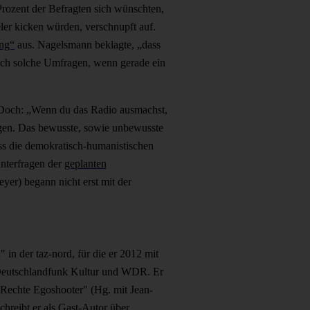
Prozent der Befragten sich wünschten,
ler kicken würden, verschnupft auf.
ung“
aus. Nagelsmann beklagte, „dass
auch solche Umfragen, wenn gerade ein
 Doch: „Wenn du das Radio ausmachst,
ngen. Das bewusste, sowie unbewusste
s die demokratisch-humanistischen
nterfragen der
geplanten
yer) begann nicht erst mit der
 in der taz-nord, für die er 2012 mit
 Deutschlandfunk Kultur und WDR. Er
,"Rechte Egoshooter" (Hg. mit Jean-
reibt er als Gast-Autor über