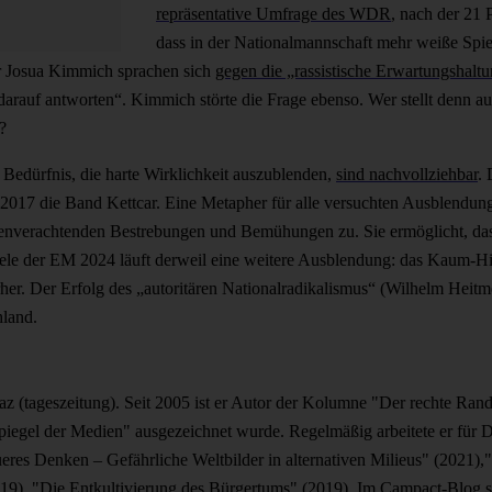
repräsentative Umfrage des WDR
, nach der 21 
dass in der Nationalmannschaft mehr weiße Spie
r Josua Kimmich sprachen sich
gegen die „rassistische Erwartungshalt
darauf antworten“. Kimmich störte die Frage ebenso. Wer stellt denn 
?
edürfnis, die harte Wirklichkeit auszublenden,
sind nachvollziehbar
.
s 2017 die Band Kettcar. Eine Metapher für alle versuchten Ausblendu
enverachtenden Bestrebungen und Bemühungen zu. Sie ermöglicht, das
ele der EM 2024 läuft derweil eine weitere Ausblendung: das Kaum-Hi
her. Der Erfolg des „autoritären Nationalradikalismus“ (Wilhelm Heitme
schland.
taz (tageszeitung). Seit 2005 ist er Autor der Kolumne "Der rechte Rand"
iegel der Medien" ausgezeichnet wurde. Regelmäßig arbeitete er für
queres Denken – Gefährliche Weltbilder in alternativen Milieus" (2021)
), "Die Entkultivierung des Bürgertums" (2019). Im Campact-Blog sch