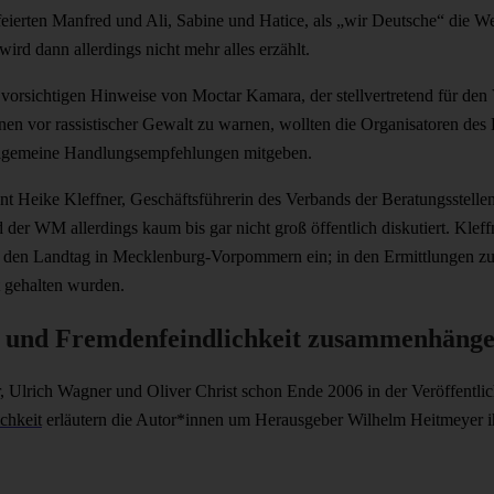
feierten Manfred und Ali, Sabine und Hatice, als „wir Deutsche“ die We
rd dann allerdings nicht mehr alles erzählt.
orsichtigen Hinweise von Moctar Kamara, der stellvertretend für den 
 vor rassistischer Gewalt zu warnen, wollten die Organisatoren des
 allgemeine Handlungsempfehlungen mitgeben.
tont Heike Kleffner, Geschäftsführerin des Verbands der Beratungsstellen 
er WM allerdings kaum bis gar nicht groß öffentlich diskutiert. Kleff
 den Landtag in Mecklenburg-Vorpommern ein; in den Ermittlungen z
t gehalten wurden.
us und Fremdenfeindlichkeit zusammenhäng
er, Ulrich Wagner und Oliver Christ schon Ende 2006 in der Veröffentl
chkeit
erläutern die Autor*innen um Herausgeber Wilhelm Heitmeyer i