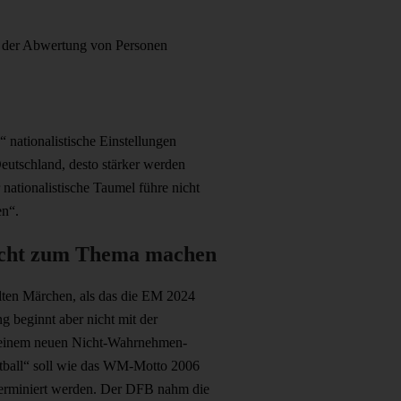
mit der Abwertung von Personen
nationalistische Einstellungen
Deutschland, desto stärker werden
nationalistische Taumel führe nicht
en“.
nicht zum Thema machen
hlten Märchen, als das die EM 2024
g beginnt aber nicht mit der
it einem neuen Nicht-Wahrnehmen-
tball“ soll wie das WM-Motto 2006
terminiert werden. Der DFB nahm die