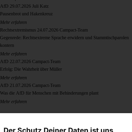
AfD
29.07.2026
Juli Katz
Pausenbrot und Hakenkreuz
Mehr erfahren
Rechtsextremismus
24.07.2026
Campact-Team
Gegenrede: Rechtsextreme Sprache erwidern und Stammtischparolen
kontern
Mehr erfahren
AfD
22.07.2026
Campact-Team
Erfolg: Die Wahrheit über Müller
Mehr erfahren
AfD
21.07.2026
Campact-Team
Was die AfD für Menschen mit Behinderungen plant
Mehr erfahren
Der Schutz Deiner Daten ist uns