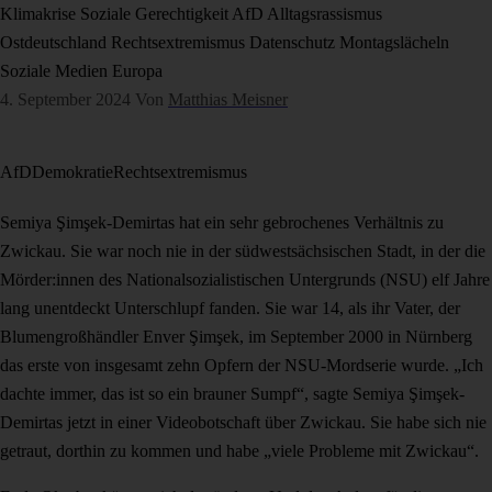
Klimakrise
Soziale Gerechtigkeit
AfD
Alltagsrassismus
Ostdeutschland
Rechtsextremismus
Datenschutz
Montagslächeln
Soziale Medien
Europa
4. September 2024
Von
Matthias Meisner
AfD
Demokratie
Rechtsextremismus
Semiya Şimşek-Demirtas hat ein sehr gebrochenes Verhältnis zu
Zwickau. Sie war noch nie in der südwestsächsischen Stadt, in der die
Mörder:innen des Nationalsozialistischen Untergrunds (NSU) elf Jahre
lang unentdeckt Unterschlupf fanden. Sie war 14, als ihr Vater, der
Blumengroßhändler Enver Şimşek, im September 2000 in Nürnberg
das erste von insgesamt zehn Opfern der NSU-Mordserie wurde. „Ich
dachte immer, das ist so ein brauner Sumpf“, sagte Semiya Şimşek-
Demirtas jetzt in einer Videobotschaft über Zwickau. Sie habe sich nie
getraut, dorthin zu kommen und habe „viele Probleme mit Zwickau“.