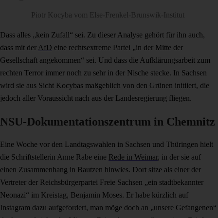
Piotr Kocyba vom Else-Frenkel-Brunswik-Institut
Dass alles „kein Zufall“ sei. Zu dieser Analyse gehört für ihn auch,
dass mit der
AfD
eine rechtsextreme Partei „in der Mitte der
Gesellschaft angekommen“ sei. Und dass die Aufklärungsarbeit zum
rechten Terror immer noch zu sehr in der Nische stecke. In Sachsen
wird sie aus Sicht Kocybas maßgeblich von den Grünen initiiert, die
jedoch aller Voraussicht nach aus der Landesregierung fliegen.
NSU-Dokumentationszentrum in Chemnitz
Eine Woche vor den Landtagswahlen in Sachsen und Thüringen hielt
die Schriftstellerin Anne Rabe eine
Rede in Weimar
, in der sie auf
einen Zusammenhang in Bautzen hinwies. Dort sitze als einer der
Vertreter der Reichsbürgerpartei Freie Sachsen „ein stadtbekannter
Neonazi“ im Kreistag, Benjamin Moses. Er habe kürzlich auf
Instagram dazu aufgefordert, man möge doch an „unsere Gefangenen“