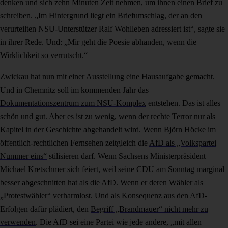
denken und sich zehn Minuten Zeit nehmen, um ihnen einen Brief zu
schreiben. „Im Hintergrund liegt ein Briefumschlag, der an den
verurteilten NSU-Unterstützer Ralf Wohlleben adressiert ist“, sagte sie
in ihrer Rede. Und: „Mir geht die Poesie abhanden, wenn die
Wirklichkeit so verrutscht.“
Zwickau hat nun mit einer Ausstellung eine Hausaufgabe gemacht.
Und in Chemnitz soll im kommenden Jahr das
Dokumentationszentrum zum NSU-Komplex
entstehen. Das ist alles
schön und gut. Aber es ist zu wenig, wenn der rechte Terror nur als
Kapitel in der Geschichte abgehandelt wird. Wenn Björn Höcke im
öffentlich-rechtlichen Fernsehen zeitgleich die
AfD als „Volkspartei
Nummer eins“
stilisieren darf. Wenn Sachsens Ministerpräsident
Michael Kretschmer sich feiert, weil seine CDU am Sonntag marginal
besser abgeschnitten hat als die AfD. Wenn er deren Wähler als
„Protestwähler“ verharmlost. Und als Konsequenz aus den AfD-
Erfolgen dafür plädiert, den
Begriff „Brandmauer“ nicht mehr zu
verwenden
. Die AfD sei eine Partei wie jede andere, „mit allen