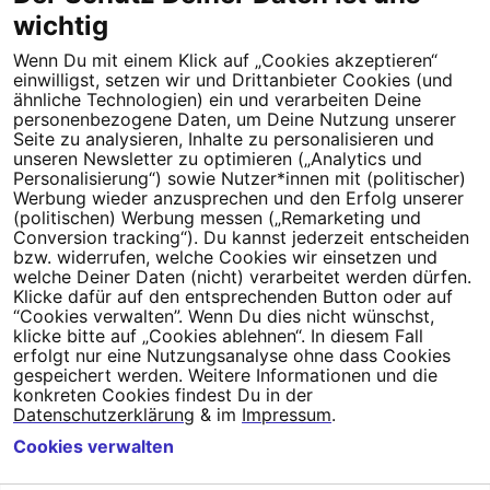
wichtig
Wenn Du mit einem Klick auf „Cookies akzeptieren“
Dein Engagement macht den Unterschied. Schließe Dich 4,5
einwilligst, setzen wir und Drittanbieter Cookies (und
Millionen Menschen an.
ähnliche Technologien) ein und verarbeiten Deine
personenbezogene Daten, um Deine Nutzung unserer
Seite zu analysieren, Inhalte zu personalisieren und
Newsletter bestellen
unseren Newsletter zu optimieren („Analytics und
Personalisierung“) sowie Nutzer*innen mit (politischer)
Werbung wieder anzusprechen und den Erfolg unserer
(politischen) Werbung messen („Remarketing und
Conversion tracking“). Du kannst jederzeit entscheiden
Campact e.V.
bzw. widerrufen, welche Cookies wir einsetzen und
welche Deiner Daten (nicht) verarbeitet werden dürfen.
IBAN DE95 2‍5‍1‍2 0‍5‍1‍0 6‍9‍8‍0 0‍0‍0‍0 0‍0
Klicke dafür auf den entsprechenden Button oder auf
SozialBank
“Cookies verwalten”. Wenn Du dies nicht wünschst,
Direkt online spenden
klicke bitte auf „Cookies ablehnen“. In diesem Fall
erfolgt nur eine Nutzungsanalyse ohne dass Cookies
gespeichert werden. Weitere Informationen und die
Newsletter
Hilfe und
konkreten Cookies findest Du in der
FAQ
Kontakt
Datenschutz
Impressum
Cookie Einstellungen
Datenschutzerklärung
& im
Impressum
.
Cookies verwalten