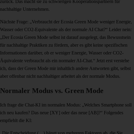
zurück. Das macht sie zu schwierigen Kooperationspartnern für
nachhaltige Unternehmen.
Nächste Frage: „Verbraucht der Ecosia Green Mode weniger Energie,
Wasser oder CO2-Equivalente als der normale AI Chat?“ Leider nein:
„Der Ecosia Green Mode selbst ist darauf ausgelegt, das Bewusstsein
für nachhaltige Praktiken zu fördern, aber es gibt keine spezifischen
Informationen darüber, ob er weniger Energie, Wasser oder CO2-
Äquivalente verbraucht als ein normaler AI-Chat.“ Jetzt erst verstehe
ich, dass der Green Mode mir inhaltlich andere Antworten gibt, selbst
aber offenbar nicht nachhaltiger arbeitet als der normale Modus.
Normaler Modus vs. Green Mode
Ich frage die Chat-KI im normalen Modus: „Welches Smartphone soll
ich neu kaufen? Das neue [XY] oder das neue [AB]?“ Folgendes
empfiehlt die KI:
„Die Entscheidung (…) hängt von mehreren Faktoren ab, die Sie