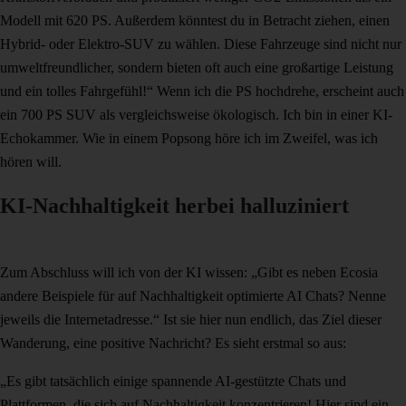
Modell mit 620 PS. Außerdem könntest du in Betracht ziehen, einen
Hybrid- oder Elektro-SUV zu wählen. Diese Fahrzeuge sind nicht nur
umweltfreundlicher, sondern bieten oft auch eine großartige Leistung
und ein tolles Fahrgefühl!“ Wenn ich die PS hochdrehe, erscheint auch
ein 700 PS SUV als vergleichsweise ökologisch. Ich bin in einer KI-
Echokammer. Wie in einem Popsong höre ich im Zweifel, was ich
hören will.
KI-Nachhaltigkeit herbei halluziniert
Zum Abschluss will ich von der KI wissen: „Gibt es neben Ecosia
andere Beispiele für auf Nachhaltigkeit optimierte AI Chats? Nenne
jeweils die Internetadresse.“ Ist sie hier nun endlich, das Ziel dieser
Wanderung, eine positive Nachricht? Es sieht erstmal so aus:
„Es gibt tatsächlich einige spannende AI-gestützte Chats und
Plattformen, die sich auf Nachhaltigkeit konzentrieren! Hier sind ein