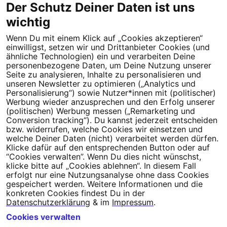
Der Schutz Deiner Daten ist uns
wichtig
Wenn Du mit einem Klick auf „Cookies akzeptieren“
Dein Engagement macht den Unterschied. Schließe Dich 4,5
einwilligst, setzen wir und Drittanbieter Cookies (und
Millionen Menschen an.
ähnliche Technologien) ein und verarbeiten Deine
personenbezogene Daten, um Deine Nutzung unserer
Newsletter bestellen
Seite zu analysieren, Inhalte zu personalisieren und
unseren Newsletter zu optimieren („Analytics und
Personalisierung“) sowie Nutzer*innen mit (politischer)
Werbung wieder anzusprechen und den Erfolg unserer
(politischen) Werbung messen („Remarketing und
Conversion tracking“). Du kannst jederzeit entscheiden
Campact e.V.
bzw. widerrufen, welche Cookies wir einsetzen und
welche Deiner Daten (nicht) verarbeitet werden dürfen.
IBAN DE95 2‍5‍1‍2 0‍5‍1‍0 6‍9‍8‍0 0‍0‍0‍0 0‍0
Klicke dafür auf den entsprechenden Button oder auf
SozialBank
“Cookies verwalten”. Wenn Du dies nicht wünschst,
Direkt online spenden
klicke bitte auf „Cookies ablehnen“. In diesem Fall
erfolgt nur eine Nutzungsanalyse ohne dass Cookies
gespeichert werden. Weitere Informationen und die
Newsletter
Hilfe und
konkreten Cookies findest Du in der
FAQ
Kontakt
Datenschutz
Impressum
Cookie Einstellungen
Datenschutzerklärung
& im
Impressum
.
Cookies verwalten