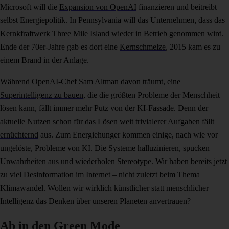
Microsoft will die
Expansion von OpenAI
finanzieren und beitreibt
selbst Energiepolitik. In Pennsylvania will das Unternehmen, dass das
Kernkfraftwerk Three Mile Island wieder in Betrieb genommen wird.
Ende der 70er-Jahre gab es dort eine
Kernschmelze
, 2015 kam es zu
einem Brand in der Anlage.
Während OpenAI-Chef Sam Altman davon träumt, eine
Superintelligenz zu bauen
, die die größten Probleme der Menschheit
lösen kann, fällt immer mehr Putz von der KI-Fassade. Denn der
aktuelle Nutzen schon für das Lösen weit trivialerer Aufgaben fällt
ernüchternd
aus. Zum Energiehunger kommen einige, nach wie vor
ungelöste, Probleme von KI. Die Systeme halluzinieren, spucken
Unwahrheiten aus und wiederholen Stereotype. Wir haben bereits jetzt
zu viel Desinformation im Internet – nicht zuletzt beim Thema
Klimawandel. Wollen wir wirklich künstlicher statt menschlicher
Intelligenz das Denken über unseren Planeten anvertrauen?
Ab in den Green Mode