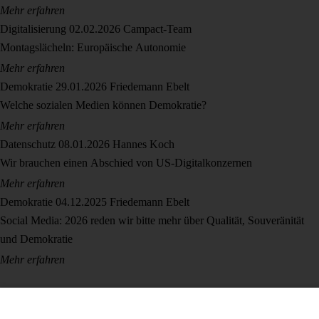
Mehr erfahren
Digitalisierung
02.02.2026
Campact-Team
Montagslächeln: Europäische Autonomie
Mehr erfahren
Demokratie
29.01.2026
Friedemann Ebelt
Welche sozialen Medien können Demokratie?
Mehr erfahren
Datenschutz
08.01.2026
Hannes Koch
Wir brauchen einen Abschied von US-Digitalkonzernen
Mehr erfahren
Demokratie
04.12.2025
Friedemann Ebelt
Social Media: 2026 reden wir bitte mehr über Qualität, Souveränität
und Demokratie
Mehr erfahren