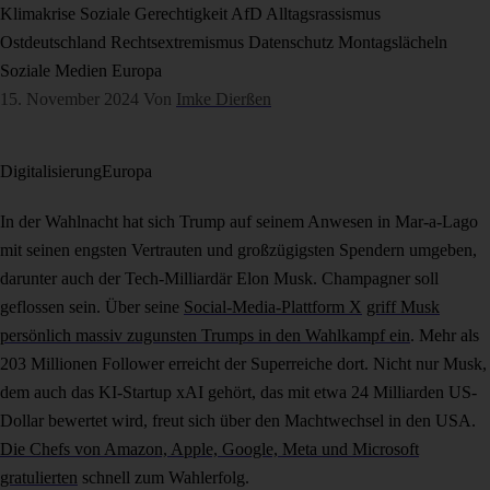
Klimakrise
Soziale Gerechtigkeit
AfD
Alltagsrassismus
Ostdeutschland
Rechtsextremismus
Datenschutz
Montagslächeln
Soziale Medien
Europa
15. November 2024
Von
Imke Dierßen
Digitalisierung
Europa
In der Wahlnacht hat sich Trump auf seinem Anwesen in Mar-a-Lago
mit seinen engsten Vertrauten und großzügigsten Spendern umgeben,
darunter auch der Tech-Milliardär Elon Musk. Champagner soll
geflossen sein. Über seine
Social-Media-Plattform X
griff Musk
persönlich massiv zugunsten Trumps in den Wahlkampf ein
. Mehr als
203 Millionen Follower erreicht der Superreiche dort. Nicht nur Musk,
dem auch das KI-Startup xAI gehört, das mit etwa 24 Milliarden US-
Dollar bewertet wird, freut sich über den Machtwechsel in den USA.
Die Chefs von Amazon, Apple, Google, Meta und Microsoft
gratulierten
schnell zum Wahlerfolg.