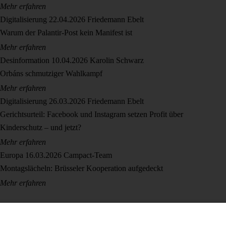
Mehr erfahren
Digitalisierung
22.04.2026
Friedemann Ebelt
Warum der Palantir-Post kein Manifest ist
Mehr erfahren
Desinformation
10.04.2026
Karolin Schwarz
Orbáns schmutziger Wahlkampf
Mehr erfahren
Digitalisierung
26.03.2026
Friedemann Ebelt
Gerichtsurteil: Facebook und Instagram setzen Profit über
Kinderschutz – und jetzt?
Mehr erfahren
Europa
16.03.2026
Campact-Team
Montagslächeln: Brüsseler Kooperation aufgedeckt
Mehr erfahren