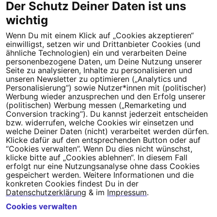
Der Schutz Deiner Daten ist uns
wichtig
Wenn Du mit einem Klick auf „Cookies akzeptieren“
Dein Engagement macht den Unterschied. Schließe Dich 4,5
einwilligst, setzen wir und Drittanbieter Cookies (und
Millionen Menschen an.
ähnliche Technologien) ein und verarbeiten Deine
personenbezogene Daten, um Deine Nutzung unserer
Seite zu analysieren, Inhalte zu personalisieren und
Newsletter bestellen
unseren Newsletter zu optimieren („Analytics und
Personalisierung“) sowie Nutzer*innen mit (politischer)
Werbung wieder anzusprechen und den Erfolg unserer
(politischen) Werbung messen („Remarketing und
Conversion tracking“). Du kannst jederzeit entscheiden
Campact e.V.
bzw. widerrufen, welche Cookies wir einsetzen und
welche Deiner Daten (nicht) verarbeitet werden dürfen.
IBAN DE95 2‍5‍1‍2 0‍5‍1‍0 6‍9‍8‍0 0‍0‍0‍0 0‍0
Klicke dafür auf den entsprechenden Button oder auf
SozialBank
“Cookies verwalten”. Wenn Du dies nicht wünschst,
Direkt online spenden
klicke bitte auf „Cookies ablehnen“. In diesem Fall
erfolgt nur eine Nutzungsanalyse ohne dass Cookies
gespeichert werden. Weitere Informationen und die
Newsletter
Hilfe und
konkreten Cookies findest Du in der
FAQ
Kontakt
Datenschutz
Impressum
Cookie Einstellungen
Datenschutzerklärung
& im
Impressum
.
Cookies verwalten