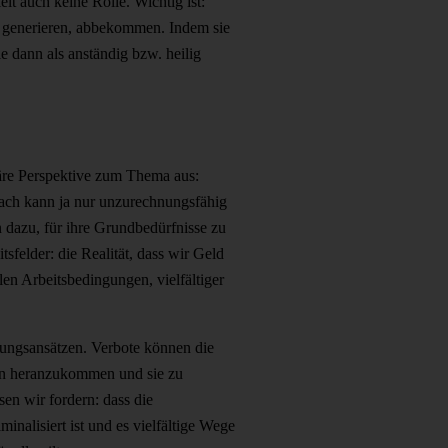
lt auch keine Rolle. Wichtig ist:
n generieren, abbekommen. Indem sie
e dann als anständig bzw. heilig
näre Perspektive zum Thema aus:
nach kann ja nur unzurechnungsfähig
n dazu, für ihre Grundbedürfnisse zu
tsfelder: die Realität, dass wir Geld
en Arbeitsbedingungen, vielfältiger
sungsansätzen. Verbote können die
nnen heranzukommen und sie zu
en wir fordern: dass die
nalisiert ist und es vielfältige Wege