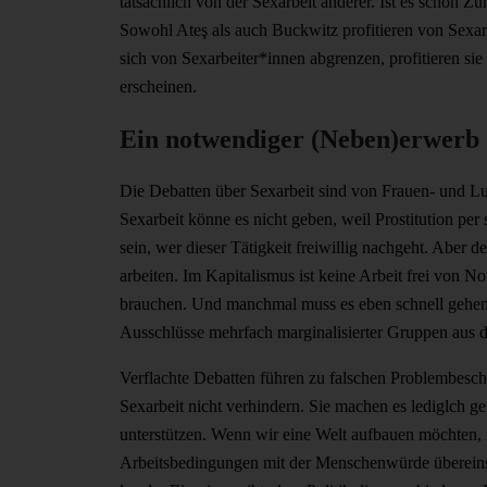
tatsächlich von der Sexarbeit anderer. Ist es schon Z
Sowohl Ateş als auch Buckwitz profitieren von Sexa
sich von Sexarbeiter*innen abgrenzen, profitieren sie
erscheinen.
Ein notwendiger (Neben)erwerb
Die Debatten über Sexarbeit sind von Frauen- und Lus
Sexarbeit könne es nicht geben, weil Prostitution pe
sein, wer dieser Tätigkeit freiwillig nachgeht. Aber
arbeiten. Im Kapitalismus ist keine Arbeit frei von No
brauchen. Und manchmal muss es eben schnell gehen od
Ausschlüsse mehrfach marginalisierter Gruppen aus 
Verflachte Debatten führen zu falschen Problembesc
Sexarbeit nicht verhindern. Sie machen es lediglch 
unterstützen. Wenn wir eine Welt aufbauen möchten, i
Arbeitsbedingungen mit der Menschenwürde übereinstim