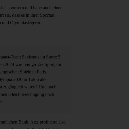
sich sponsern und habe auch einen
rt sie, dass es in ihrer Sportart
in und Olympiasiegerin.
mpact-Team
Sexismus im Sport: 5
sen
2024 wird ein großes Sportjahr
ympischen Spiele in Paris.
Olympia 2020 in Tokio alle
en zugänglich waren? Und auch
Sachen Gleichberechtigung noch
n
mmlichen Bank. Ateş profitierte also