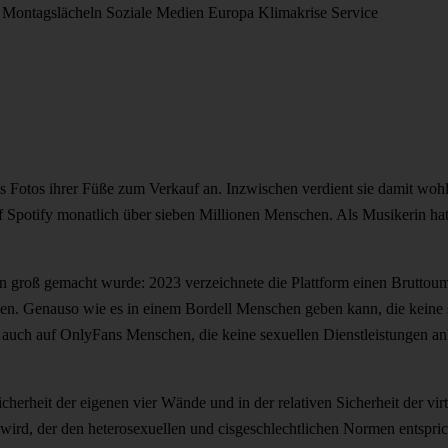
Montagslächeln
Soziale Medien
Europa
Klimakrise
Service
ns Fotos ihrer Füße zum Verkauf an. Inzwischen verdient sie damit wohl
f Spotify monatlich über sieben Millionen Menschen. Als Musikerin hat
en groß gemacht wurde: 2023 verzeichnete die Plattform einen Bruttou
den. Genauso wie es in einem Bordell Menschen geben kann, die keine s
 auch auf OnlyFans Menschen, die keine sexuellen Dienstleistungen an
Sicherheit der eigenen vier Wände und in der relativen Sicherheit der v
rd, der den heterosexuellen und cisgeschlechtlichen Normen entspricht