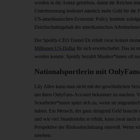
werden in die Armut getrieben, damit die Reichen i
Unterbesetzung bedeutet nämlich mehr Geld für die 
US-amerikanischen Economic Policy Institute zufolg
Durchschnittsgehalt der amerikanischen Arbeitnehme
Der Spotify-CEO Daniel Ek erhält zwar keinen monat
Millionen US-Dollar
für sich erwirtschaftet. Das ist 
werden konnte. Spotify bezahlt Musiker*innen oft n
Nationalsportlerin mit OnlyFan
Lily Allen kann man nicht mit der gewöhnlichen Sexar
um ihren OnlyFans-Account bekannter zu machen. Vor al
Sexarbeiter*innen spitzt sich zu, wenn sie migrantis
haben. Ein Mensch, der ganz dringend Geld braucht u
und wie viel Stundenlohn er erhält, kann zwar auch e
Perspektive der Risikoabschätzung sinnvoll. Wenn wi
ansehen.