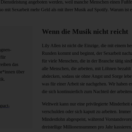
 Dienstleistung angeboten werden, weil manche Menschen einen Fußfeti
 mit Sexarbeit mehr Geld als mit ihrer Musik auf Spotify. Warum ist e
Wenn die Musik nicht reicht
Lily Allen ist nicht die Einzige, die mit einem 
agnen-
Runden kommt und beginnt, der Sexarbeit nachz
für
für viele Menschen, die in der Branche tätig sind
reiben das
alle Menschen, die arbeiten, mit Löhnen bezahlt
or*innen über
abdecken, sodass sie ohne Angst und Sorge leb
ik.
was für einer Arbeit sie nachgehen. Wir haben es
die sich kontinuierlich zum Nachteil der arbeit
Weltweit kann nur eine privilegierte Minderheit
pact-
verschulden oder sich kaputt zu arbeiten. Imm
Mindestlohn abgespeist, während Vorstandsvorsi
dreistellige Millionensummen pro Jahr kassier