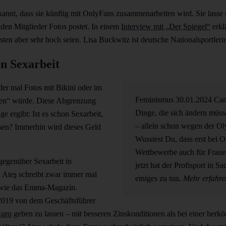
nnt, dass sie künftig mit OnlyFans zusammenarbeiten wird. Sie lasse 
nden Mitglieder Fotos postet. In einem
Interview mit „Der Spiegel“
erklä
sten aber sehr hoch seien. Lisa Buckwitz ist deutsche Nationalsportler
on Sexarbeit
der mal Fotos mit Bikini oder im
Feminismus
30.01.2024
Ca
igen“ würde. Diese Abgrenzung
Dinge, die sich ändern müs
ge ergibt: Ist es schon Sexarbeit,
– allein schon wegen der Ol
assen? Immerhin wird dieses Geld
Wusstest Du, dass erst bei 
Wettbewerbe auch für Frau
 gegenüber Sexarbeit in
jetzt hat der Profisport in 
 Ateş schreibt zwar immer mal
einiges zu tun.
Mehr erfahre
n wie das Emma-Magazin.
h 2019 von dem Geschäftsführer
Euro
geben zu lassen – mit besseren Zinskonditionen als bei einer herkö