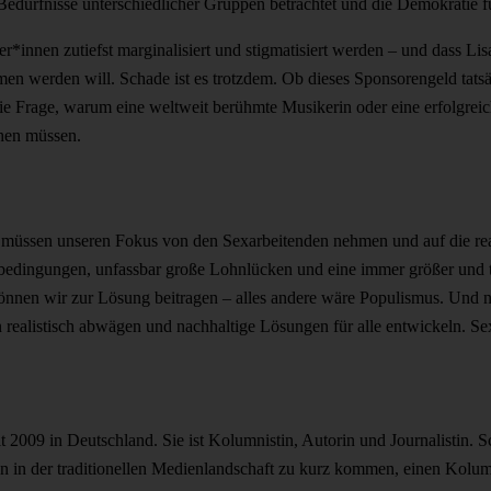
 Bedürfnisse unterschiedlicher Gruppen betrachtet und die Demokratie für
eiter*innen zutiefst marginalisiert und stigmatisiert werden – und dass L
n werden will. Schade ist es trotzdem. Ob dieses Sponsorengeld tatsächl
die Frage, warum eine weltweit berühmte Musikerin oder eine erfolgreic
hen müssen.
r müssen unseren Fokus von den Sexarbeitenden nehmen und auf die rea
sbedingungen, unfassbar große Lohnlücken und eine immer größer und 
önnen wir zur Lösung beitragen – alles andere wäre Populismus. Und 
realistisch abwägen und nachhaltige Lösungen für alle entwickeln. Sex
it 2009 in Deutschland. Sie ist Kolumnistin, Autorin und Journalistin. 
en in der traditionellen Medienlandschaft zu kurz kommen, einen Kolum