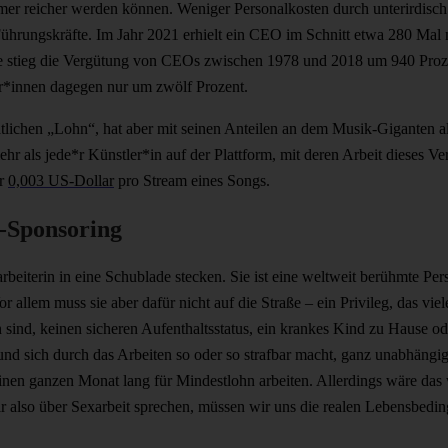
mmer reicher werden können. Weniger Personalkosten durch unterirdisc
Führungskräfte. Im Jahr 2021 erhielt ein CEO im Schnitt etwa 280 Mal
e stieg die Vergütung von CEOs zwischen 1978 und 2018 um 940 Prozen
r*innen dagegen nur um zwölf Prozent.
lichen „Lohn“, hat aber mit seinen Anteilen an dem Musik-Giganten a
mehr als jede*r Künstler*in auf der Plattform, mit deren Arbeit dieses V
ur
0,003 US-Dollar
pro Stream eines Songs.
s-Sponsoring
beiterin in eine Schublade stecken. Sie ist eine weltweit berühmte Per
lem muss sie aber dafür nicht auf die Straße – ein Privileg, das viele
ch sind, keinen sicheren Aufenthaltsstatus, ein krankes Kind zu Hause 
nd sich durch das Arbeiten so oder so strafbar macht, ganz unabhängig
inen ganzen Monat lang für Mindestlohn arbeiten. Allerdings wäre das 
r also über Sexarbeit sprechen, müssen wir uns die realen Lebensbed