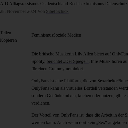
AfD
Alltagsrassismus
Ostdeutschland
Rechtsextremismus
Datenschutz
28. November 2024
Von
Sibel Schick
Teilen
Feminismus
Soziale Medien
Kopieren
Die britische Musikerin Lily Allen bietet auf OnlyFa
Spotify,
berichtet „Der Spiegel“
. Ihre Musik hören au
für einen Grammy nominiert.
OnlyFans ist eine Plattform, die von Sexarbeiter*inn
OnlyFans kann als virtuelles Bordell verstanden wer
sondern Getränke mixen, kochen oder putzen, gibt es
verdienen.
Der Vorteil von OnlyFans ist, dass die Arbeit in der 
werden kann. Auch wenn dort kein „Sex“ angeboten wi