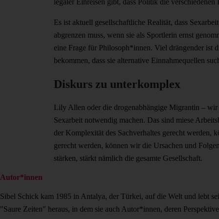
legaler Einreisen gibt, dass Politik die verschiedenen
Es ist aktuell gesellschaftliche Realität, dass Sexarb
abgrenzen muss, wenn sie als Sportlerin ernst genomme
eine Frage für Philosoph*innen. Viel drängender ist 
bekommen, dass sie alternative Einnahmequellen suc
Diskurs zu unterkomplex
Lily Allen oder die drogenabhängige Migrantin – wi
Sexarbeit notwendig machen. Das sind miese Arbeit
der Komplexität des Sachverhaltes gerecht werden, k
gerecht werden, können wir die Ursachen und Folgen 
stärken, stärkt nämlich die gesamte Gesellschaft.
Autor*innen
Sibel Schick kam 1985 in Antalya, der Türkei, auf die Welt und lebt se
"Saure Zeiten" heraus, in dem sie auch Autor*innen, deren Perspektiv