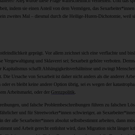
uhälterei? Ateş würde diese Frage wahrscheinlich verneinen. Und das spie
rbeit, indem sie einen Anteil von dem Vermögen, das Sexarbeiter*inne
 ein zweites Mal – diesmal durch die Heilige-Huren-Dichotomie, weil si
tfeindlichkeit geprägt. Vor allem zeichnet sich eine verflachte und bi
r se Vergewaltigung und Sklaverei sei; Sexarbeit gehöre verboten. Dem
 der Kapitalismus schafft Abhängigkeitsverhältnisse und zwingt Mensche
t. Die Ursache von Sexarbeit ist daher nicht anders als die anderer Arbei
er es bleibt keine andere Option übrig, sei es wegen der katastrophal
dem Arbeitsmarkt, oder der
Grenzpolitik
.
hreibungen, und falsche Problembeschreibungen führen zu falschen Lö
gefährlicher und für Streetworker*innen schwieriger, an Sexarbeiter*i
n der alle Sexarbeiter*innen absolut selbstbestimmt arbeiten, dann müss
mt und Arbeit gerecht entlohnt wird, dass Migration nicht länger krimi