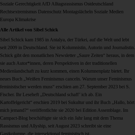
Soziale Gerechtigkeit
AfD
Alltagsrassismus
Ostdeutschland
Rechtsextremismus
Datenschutz
Montagslächeln
Soziale Medien
Europa
Klimakrise
Alle Artikel von
Sibel Schick
Sibel Schick kam 1985 in Antalya, der Türkei, auf die Welt und lebt
seit 2009 in Deutschland. Sie ist Kolumnistin, Autorin und Journalistin.
Schick gibt den monatlichen Newsletter „Saure Zeiten“ heraus, in dem
sie auch Autor*innen, deren Perspektiven in der traditionellen
Medienlandschaft zu kurz kommen, einen Kolumnenplatz bietet. Ihr
neues Buch „Weißen Feminismus canceln. Warum unser Feminismus
feministischer werden muss“ erschien am 27. September 2023 bei S.
Fischer. Ihr Leseheft „Deutschland schaff’ ich ab. Ein
Kartoffelgericht“ erschien 2019 bei Sukultur und ihr Buch „Hallo, hört
mich jemand?“ veröffentlichte sie 2020 bei Edition Assemblage. Im
Campact-Blog beschäftigte sie sich ein Jahr lang mit dem Thema
Rassismus und Allyship, seit August 2023 schreibt sie eine
Gastkolumne, die intersektional feministisch ist.