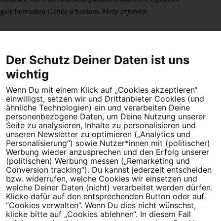
gleichermaßen Gehör schenken.
Mehr erfahren
Der Schutz Deiner Daten ist uns
wichtig
Wenn Du mit einem Klick auf „Cookies akzeptieren“
Dein Engagement macht den Unterschied. Schließe Dich 4,5
einwilligst, setzen wir und Drittanbieter Cookies (und
Millionen Menschen an.
ähnliche Technologien) ein und verarbeiten Deine
personenbezogene Daten, um Deine Nutzung unserer
Seite zu analysieren, Inhalte zu personalisieren und
Newsletter bestellen
unseren Newsletter zu optimieren („Analytics und
Personalisierung“) sowie Nutzer*innen mit (politischer)
Werbung wieder anzusprechen und den Erfolg unserer
(politischen) Werbung messen („Remarketing und
Conversion tracking“). Du kannst jederzeit entscheiden
Campact e.V.
bzw. widerrufen, welche Cookies wir einsetzen und
welche Deiner Daten (nicht) verarbeitet werden dürfen.
IBAN DE95 2‍5‍1‍2 0‍5‍1‍0 6‍9‍8‍0 0‍0‍0‍0 0‍0
Klicke dafür auf den entsprechenden Button oder auf
SozialBank
“Cookies verwalten”. Wenn Du dies nicht wünschst,
Direkt online spenden
klicke bitte auf „Cookies ablehnen“. In diesem Fall