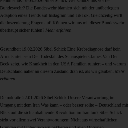
Feminismus
19.03.2026
Sibel Schick
Wer schützt uns vor der
Bundeswehr?
Die Bundeswehr blamiert sich mit der unüberlegten
Adaption eines Trends auf Instagram und TikTok. Gleichzeitig wirft
die Inszenierung Fragen auf: Können wir uns mit dieser Bundeswehr
überhaupt sicher fühlen?
Mehr erfahren
Gesundheit
19.02.2026
Sibel Schick
Eine Krebsdiagnose darf kein
Armutsurteil sein
Der Todesfall des Schauspielers James Van Der
Beek zeigt, wie Krankheit in den USA Familien ruiniert – und warum
Deutschland näher an diesem Zustand dran ist, als wir glauben.
Mehr
erfahren
Demokratie
22.01.2026
Sibel Schick
Unsere Verantwortung im
Umgang mit dem Iran
Was kann – oder besser sollte – Deutschland mit
Blick auf die sich anbahnende Revolution im Iran tun? Sibel Schick
sieht vor allem zwei Verantwortungen: Nicht aus wirtschaftlichen
Gründen mit Unterdrückern paktieren und allen Optionen