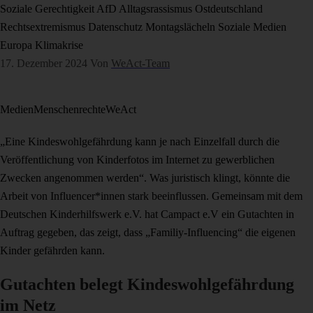
Soziale Gerechtigkeit
AfD
Alltagsrassismus
Ostdeutschland
Rechtsextremismus
Datenschutz
Montagslächeln
Soziale Medien
Europa
Klimakrise
17. Dezember 2024
Von
WeAct-Team
Medien
Menschenrechte
WeAct
„Eine Kindeswohlgefährdung kann je nach Einzelfall durch die
Veröffentlichung von Kinderfotos im Internet zu gewerblichen
Zwecken angenommen werden“. Was juristisch klingt, könnte die
Arbeit von Influencer*innen stark beeinflussen. Gemeinsam mit dem
Deutschen Kinderhilfswerk e.V. hat Campact e.V ein Gutachten in
Auftrag gegeben, das zeigt, dass „Familiy-Influencing“ die eigenen
Kinder gefährden kann.
Gutachten belegt Kindeswohlgefährdung
im Netz