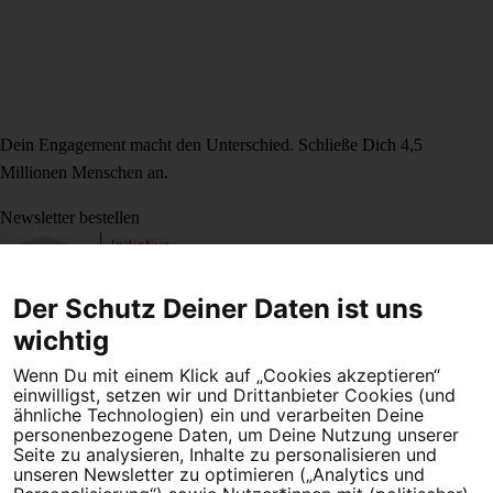
Dein Engagement macht den Unterschied. Schließe Dich 4,5
Millionen Menschen an.
Newsletter bestellen
Der Schutz Deiner Daten ist uns
Campact e.V.
wichtig
IBAN DE95 2‍5‍1‍2 0‍5‍1‍0 6‍9‍8‍0 0‍0‍0‍0 0‍0
Wenn Du mit einem Klick auf „Cookies akzeptieren“
SozialBank
einwilligst, setzen wir und Drittanbieter Cookies (und
ähnliche Technologien) ein und verarbeiten Deine
Direkt online spenden
personenbezogene Daten, um Deine Nutzung unserer
Seite zu analysieren, Inhalte zu personalisieren und
Newsletter
Hilfe und
unseren Newsletter zu optimieren („Analytics und
FAQ
Kontakt
Datenschutz
Impressum
Cookie Einstellungen