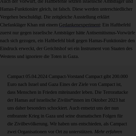
Auch der Vorwurf, die Haftbefehle setzten israelische Amtsträger und
Hamas-Funktionäre gleich, ist falsch. Diese werden unterschiedlicher
Vergehen beschuldigt. Die zeitgleiche Ausstellung erklärt
Chefankläger Khan mit einem
Gedankenexperiment
: Ein Haftbefehl
zuerst nur gegen israelische Amtsträger hätte Antisemitismus-Vorwürfe
nach sich gezogen, ein Haftbefehl bloß gegen Hamas-Funktionäre den
Eindruck erweckt, der Gerichtshof sei ein Instrument von Staaten des
Westens und ignoriere die Toten in Gaza.
Campact
05.04.2024
Campact-Vorstand
Campact gibt 200.000
Euro nach Israel und Gaza
Eines der Ziele von Campact ist,
dass Menschen in Frieden miteinander leben. Die Terrorattacke
der Hamas auf israelische Zivilist*innen im Oktober 2023 hat
uns daher besonders schockiert. Auch entsetzt uns der nun
entbrannte Krieg in Gaza und seine dramatischen Folgen für
die Zivilbevölkerung. Wir haben uns entschieden, als Campact
zwei Organisationen vor Ort zu unterstützen.
Mehr erfahren