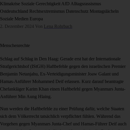
Klimakrise
Soziale Gerechtigkeit
AfD
Alltagsrassismus
Ostdeutschland
Rechtsextremismus
Datenschutz
Montagslächeln
Soziale Medien
Europa
2. Dezember 2024
Von
Lena Rohrbach
Menschenrechte
Schlag auf Schlag in Den Haag: Gerade erst hat der Internationale
Strafgerichtshof (IStGH) Haftbefehle gegen den israelischen Premier
Benjamin Netanjahu, Ex-Verteidigungsminister Joaw Galant und
Hamas-Anführer Mohammed Deif erlassen. Kurz darauf beantragte
Chefankläger Karim Khan einen Haftbefehl gegen Myanmars Junta-
Anführer Min Aung Hlaing.
Nun werden die Haftbefehle zu einer Prüfung dafür, welche Staaten
sich dem Völkerrecht tatsächlich verpflichtet fühlen. Während das
Vorgehen gegen Myanmars Junta-Chef und Hamas-Führer Deif auch