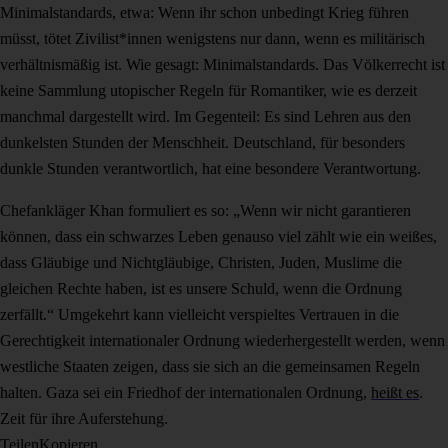
Minimalstandards, etwa: Wenn ihr schon unbedingt Krieg führen
müsst, tötet Zivilist*innen wenigstens nur dann, wenn es militärisch
verhältnismäßig ist. Wie gesagt: Minimalstandards. Das Völkerrecht ist
keine Sammlung utopischer Regeln für Romantiker, wie es derzeit
manchmal dargestellt wird. Im Gegenteil: Es sind Lehren aus den
dunkelsten Stunden der Menschheit. Deutschland, für besonders
dunkle Stunden verantwortlich, hat eine besondere Verantwortung.
Chefankläger Khan formuliert es so: „Wenn wir nicht garantieren
können, dass ein schwarzes Leben genauso viel zählt wie ein weißes,
dass Gläubige und Nichtgläubige, Christen, Juden, Muslime die
gleichen Rechte haben, ist es unsere Schuld, wenn die Ordnung
zerfällt.“ Umgekehrt kann vielleicht verspieltes Vertrauen in die
Gerechtigkeit internationaler Ordnung wiederhergestellt werden, wenn
westliche Staaten zeigen, dass sie sich an die gemeinsamen Regeln
halten. Gaza sei ein Friedhof der internationalen Ordnung,
heißt es
.
Zeit für ihre Auferstehung.
Teilen
Kopieren