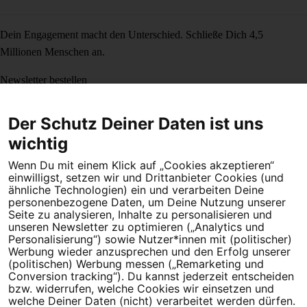
Dein Engagement macht den Unterschied. Schließe Dich 4,5
Millionen Menschen an.
Newsletter bestellen
Der Schutz Deiner Daten ist uns
wichtig
Campact e.V.
Wenn Du mit einem Klick auf „Cookies akzeptieren“
IBAN DE95 2‍5‍1‍2 0‍5‍1‍0 6‍9‍8‍0 0‍0‍0‍0 0‍0
einwilligst, setzen wir und Drittanbieter Cookies (und
SozialBank
ähnliche Technologien) ein und verarbeiten Deine
personenbezogene Daten, um Deine Nutzung unserer
Direkt online spenden
Seite zu analysieren, Inhalte zu personalisieren und
unseren Newsletter zu optimieren („Analytics und
Newsletter
Hilfe und
Personalisierung“) sowie Nutzer*innen mit (politischer)
FAQ
Kontakt
Datenschutz
Impressum
Cookie Einstellungen
Werbung wieder anzusprechen und den Erfolg unserer
(politischen) Werbung messen („Remarketing und
Conversion tracking“). Du kannst jederzeit entscheiden
bzw. widerrufen, welche Cookies wir einsetzen und
welche Deiner Daten (nicht) verarbeitet werden dürfen.