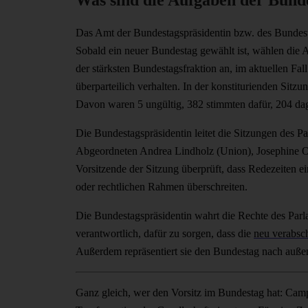
Das Amt der Bundestagspräsidentin bzw. des Bundest
Sobald ein neuer Bundestag gewählt ist, wählen die A
der stärksten Bundestagsfraktion an, im aktuellen Fa
überparteilich verhalten. In der konstiturienden Si
Davon waren 5 ungültig, 382 stimmten dafür, 204 dag
Die Bundestagspräsidentin leitet die Sitzungen des P
Abgeordneten Andrea Lindholz (Union), Josephine O
Vorsitzende der Sitzung überprüft, dass Redezeiten e
oder rechtlichen Rahmen überschreiten.
Die Bundestagspräsidentin wahrt die Rechte des Parl
verantwortlich, dafür zu sorgen, dass die
neu verabsc
Außerdem repräsentiert sie den Bundestag nach auße
Ganz gleich, wer den Vorsitz im Bundestag hat: Campa