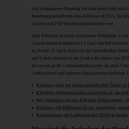
Am vergangenen Dienstag trat zum ersten Mal nach 
Bundestagspräsidentin Julia Klöckner (CDU). Sie üb
Grünen und FDP Bundestagspräsidentin war.
Julia Klöckner ist keine unbekannte Politikerin. Ganz 
Aspekt nimmt Karikaturist Lo Graf von Blickensdorf h
by Nestlé. Er spielt damit auf die zweifelhaften Ver
und Landwirtschaft in der Großen Koalition von 2018 
da sowohl große Lebensmittelkonzerne als auch Chem
Lobbycontrol und anderen Organisationen kritisiert. 
Klöckner wirbt mit einem zweifelhaften Tweet i
Klöckners Ministerium lässt Ackergifte zu, die töd
Wir verhindern ein von Klöckner befürwortetes „Ti
Klöckner will Milliarden für die Agrarlobby, wen
Kontaktpflege mit Lobbyisten der INSM in Berlin
Was sind die Aufgaben der Bunde