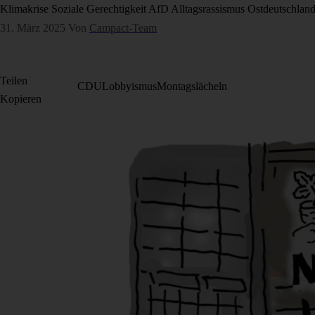
Klimakrise
Soziale Gerechtigkeit
AfD
Alltagsrassismus
Ostdeutschlan
31. März 2025
Von
Campact-Team
Teilen
CDU
Lobbyismus
Montagslächeln
Kopieren