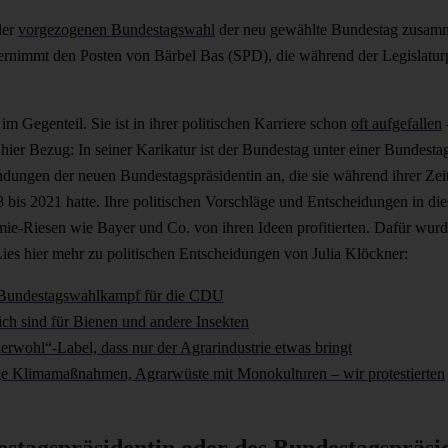
der
vorgezogenen Bundestagswahl
der neu gewählte Bundestag zusamm
ernimmt den Posten von Bärbel Bas (SPD), die während der Legislatur
im Gegenteil. Sie ist in ihrer politischen Karriere schon
oft aufgefallen
ier Bezug: In seiner Karikatur ist der Bundestag unter einer Bundesta
bindungen der neuen Bundestagspräsidentin an, die sie während ihrer Zei
bis 2021 hatte. Ihre politischen Vorschläge und Entscheidungen in die
ie-Riesen wie Bayer und Co. von ihren Ideen profitierten. Dafür wur
Lies hier mehr zu politischen Entscheidungen von Julia Klöckner:
m Bundestagswahlkampf für die CDU
lich sind für Bienen und andere Insekten
erwohl“-Label, dass nur der Agrarindustrie etwas bringt
ige Klimamaßnahmen, Agrarwüste mit Monokulturen – wir protestierten
stagspräsidentin oder des Bundestagspräsi