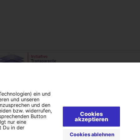
Campact e.V.
IBAN DE95 2‍5‍1‍2 0‍5‍1‍0 6‍9‍8‍0 0‍0‍0‍0 0‍0
 Technologien) ein und
SozialBank
ieren und unseren
Direkt online spenden
 anzusprechen und den
eiden bzw. widerrufen,
Cookies
tsprechenden Button
akzeptieren
lgt nur eine
 Du in der
Cookies ablehnen