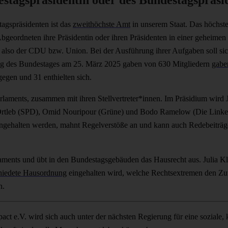
agspräsidenten ist das
zweithöchste Amt
in unserem Staat. Das höchste
bgeordneten ihre Präsidentin oder ihren Präsidenten in einer geheimen 
ll also der CDU bzw. Union. Bei der Ausführung ihrer Aufgaben soll sic
tzung des Bundestages am 25. März 2025 gaben von 630 Mitgliedern
gabe
egen und 31 enthielten sich.
arlaments, zusammen mit ihren Stellvertreter*innen. Im Präsidium wird
rtleb (SPD), Omid Nouripour (Grüne) und Bodo Ramelow (Die Linke) v
ingehalten werden, mahnt Regelverstöße an und kann auch Redebeiträge 
aments und übt in den Bundestagsgebäuden das Hausrecht aus. Julia Klö
hiedete Hausordnung
eingehalten wird, welche Rechtsextremen den Zut
n.
ct e.V. wird sich auch unter der nächsten Regierung für eine soziale,