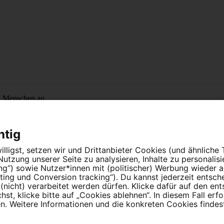
n Menschen an.
htig
lligst, setzen wir und Drittanbieter Cookies (und ähnliche
tzung unserer Seite zu analysieren, Inhalte zu personalis
ung“) sowie Nutzer*innen mit (politischer) Werbung wieder
ing und Conversion tracking“). Du kannst jederzeit entsch
nicht) verarbeitet werden dürfen. Klicke dafür auf den en
instellungen
t, klicke bitte auf „Cookies ablehnen“. In diesem Fall erfo
 Weitere Informationen und die konkreten Cookies findest