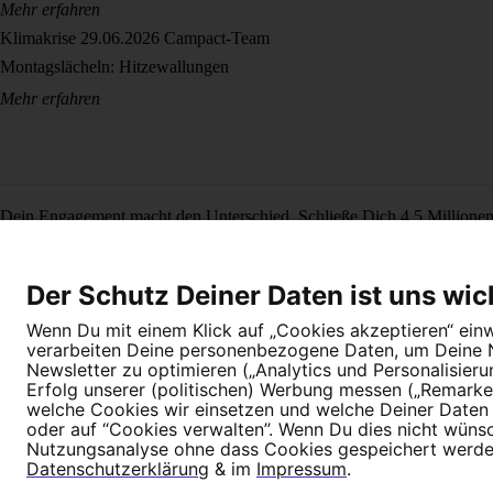
Mehr erfahren
Klimakrise
29.06.2026
Campact-Team
Montagslächeln: Hitzewallungen
Mehr erfahren
Dein Engagement macht den Unterschied. Schließe Dich 4,5 Millione
Newsletter bestellen
Der Schutz Deiner Daten ist uns wic
Wenn Du mit einem Klick auf „Cookies akzeptieren“ einwi
verarbeiten Deine personenbezogene Daten, um Deine Nu
Newsletter zu optimieren („Analytics und Personalisier
Erfolg unserer (politischen) Werbung messen („Remarket
welche Cookies wir einsetzen und welche Deiner Daten (
Newsletter
Hilfe und FAQ
Kontakt
Datenschutz
Impressum
Cookie E
oder auf “Cookies verwalten”. Wenn Du dies nicht wünschs
Nutzungsanalyse ohne dass Cookies gespeichert werden.
Datenschutzerklärung
& im
Impressum
.