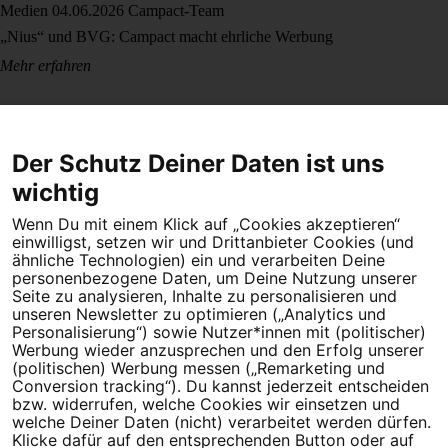
Medien
04.06.2026
Campact-Team
„Nius“ und BVG: Campact macht ehrliche Werbung
Mehr erfahren
Der Schutz Deiner Daten ist uns
wichtig
Wenn Du mit einem Klick auf „Cookies akzeptieren“
Dein Engagement macht den Unterschied. Schließe Dich 4,5
einwilligst, setzen wir und Drittanbieter Cookies (und
Millionen Menschen an.
ähnliche Technologien) ein und verarbeiten Deine
personenbezogene Daten, um Deine Nutzung unserer
Seite zu analysieren, Inhalte zu personalisieren und
Newsletter bestellen
unseren Newsletter zu optimieren („Analytics und
Personalisierung“) sowie Nutzer*innen mit (politischer)
Werbung wieder anzusprechen und den Erfolg unserer
(politischen) Werbung messen („Remarketing und
Conversion tracking“). Du kannst jederzeit entscheiden
Campact e.V.
bzw. widerrufen, welche Cookies wir einsetzen und
welche Deiner Daten (nicht) verarbeitet werden dürfen.
IBAN DE95 2‍5‍1‍2 0‍5‍1‍0 6‍9‍8‍0 0‍0‍0‍0 0‍0
Klicke dafür auf den entsprechenden Button oder auf