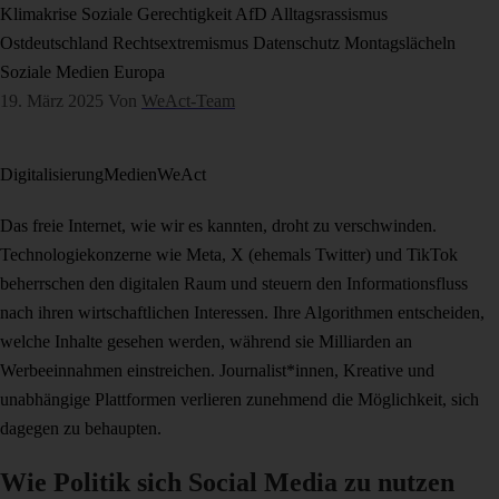
Klimakrise
Soziale Gerechtigkeit
AfD
Alltagsrassismus
Ostdeutschland
Rechtsextremismus
Datenschutz
Montagslächeln
Soziale Medien
Europa
19. März 2025
Von
WeAct-Team
Digitalisierung
Medien
WeAct
Das freie Internet, wie wir es kannten, droht zu verschwinden.
Technologiekonzerne wie Meta, X (ehemals Twitter) und TikTok
beherrschen den digitalen Raum und steuern den Informationsfluss
nach ihren wirtschaftlichen Interessen. Ihre Algorithmen entscheiden,
welche Inhalte gesehen werden, während sie Milliarden an
Werbeeinnahmen einstreichen. Journalist*innen, Kreative und
unabhängige Plattformen verlieren zunehmend die Möglichkeit, sich
dagegen zu behaupten.
Wie Politik sich Social Media zu nutzen