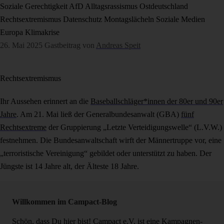
Soziale Gerechtigkeit
AfD
Alltagsrassismus
Ostdeutschland
Rechtsextremismus
Datenschutz
Montagslächeln
Soziale Medien
Europa
Klimakrise
26. Mai 2025
Gastbeitrag von
Andreas Speit
Rechtsextremismus
Ihr Aussehen erinnert an die
Baseballschläger*innen der 80er und 90er
Jahre
. Am 21. Mai ließ der Generalbundesanwalt (GBA)
fünf
Rechtsextreme
der Gruppierung „Letzte Verteidigungswelle“ (L.V.W.)
festnehmen. Die Bundesanwaltschaft wirft der Männertruppe vor, eine
„terroristische Vereinigung“ gebildet oder unterstützt zu haben. Der
Jüngste ist 14 Jahre alt, der Älteste 18 Jahre.
Willkommen im Campact-Blog
Schön, dass Du hier bist! Campact e.V. ist eine Kampagnen-