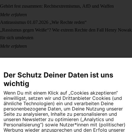
Gehört fest zusammen: Rechtsextremismus, AfD und Waffen
Mehr erfahren
Antirassismus
01.07.2026
„Wie Rechte reden“
„Rassismus gegen Weiße“? Wie extrem Rechte den Fall Henry Nowak
für sich umdeuten
Mehr erfahren
Der Schutz Deiner Daten ist uns
wichtig
Wenn Du mit einem Klick auf „Cookies akzeptieren“
Dein Engagement macht den Unterschied. Schließe Dich 4,5
einwilligst, setzen wir und Drittanbieter Cookies (und
Millionen Menschen an.
ähnliche Technologien) ein und verarbeiten Deine
personenbezogene Daten, um Deine Nutzung unserer
Seite zu analysieren, Inhalte zu personalisieren und
Newsletter bestellen
unseren Newsletter zu optimieren („Analytics und
Personalisierung“) sowie Nutzer*innen mit (politischer)
Werbung wieder anzusprechen und den Erfolg unserer