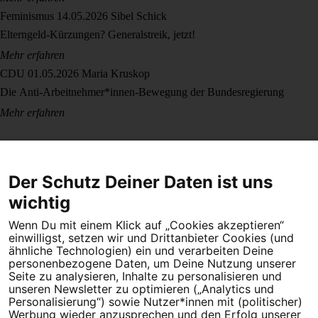
Feminismus
14.05.2026
Sibel Schick
Elterngeld-Kürzungen? Generalstreik, jetzt!
Mehr erfahren
CDU
01.05.2026
Maria Kruskop
Die Anti-Arbeitnehmer*innen-Bewegung der Bundesregierung
Mehr erfahren
Der Schutz Deiner Daten ist uns
wichtig
Wenn Du mit einem Klick auf „Cookies akzeptieren“
Dein Engagement macht den Unterschied. Schließe Dich 4,5
einwilligst, setzen wir und Drittanbieter Cookies (und
Millionen Menschen an.
ähnliche Technologien) ein und verarbeiten Deine
personenbezogene Daten, um Deine Nutzung unserer
Seite zu analysieren, Inhalte zu personalisieren und
Newsletter bestellen
unseren Newsletter zu optimieren („Analytics und
Personalisierung“) sowie Nutzer*innen mit (politischer)
Werbung wieder anzusprechen und den Erfolg unserer