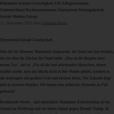
Klimakrise
Soziale Gerechtigkeit
AfD
Alltagsrassismus
Ostdeutschland
Rechtsextremismus
Datenschutz
Montagslächeln
Soziale Medien
Europa
21. November 2025
Von
Christoph Bautz
Demokratie
Globale Gesellschaft
Was für ein Moment: Mamdanis Siegesrede, der Jubel auf den Straßen,
der bis über die Dächer der Stadt hallte. „Das ist der Beginn einer
neuen Ära“, rief er. „Für all die hart arbeitenden Menschen, denen
erzählt wurde, dass die Macht nicht in ihre Hände gehört, sondern in
die derjenigen mit großem Geld und kleinen Ideen. Die Zukunft liegt
jetzt in unseren Händen. Wir haben eine politische Dynastie zu Fall
gebracht.“
Berührende Worte – und tatsächlich: Mamdanis Erdrutschsieg ist ein
Grund zur Hoffnung und ein klares Signal gegen Donald Trump. In