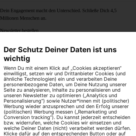
Dein Engagement macht den Unterschied. Schließe Dich 4,5
Millionen Menschen an.
Newsletter bestellen
Der Schutz Deiner Daten ist uns
wichtig
Campact e.V.
Wenn Du mit einem Klick auf „Cookies akzeptieren“
IBAN DE95 2‍5‍1‍2 0‍5‍1‍0 6‍9‍8‍0 0‍0‍0‍0 0‍0
einwilligst, setzen wir und Drittanbieter Cookies (und
SozialBank
ähnliche Technologien) ein und verarbeiten Deine
personenbezogene Daten, um Deine Nutzung unserer
Direkt online spenden
Seite zu analysieren, Inhalte zu personalisieren und
unseren Newsletter zu optimieren („Analytics und
Newsletter
Hilfe und
Personalisierung“) sowie Nutzer*innen mit (politischer)
FAQ
Kontakt
Datenschutz
Impressum
Cookie Einstellungen
Werbung wieder anzusprechen und den Erfolg unserer
(politischen) Werbung messen („Remarketing und
Conversion tracking“). Du kannst jederzeit entscheiden
bzw. widerrufen, welche Cookies wir einsetzen und
welche Deiner Daten (nicht) verarbeitet werden dürfen.
Klicke dafür auf den entsprechenden Button oder auf