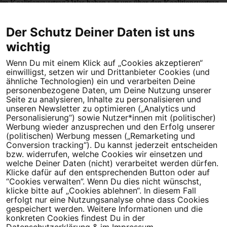
im Koalitionsvertrag?
Was haben wir uns über den Koalitionsvertrag
gefreut: Gleich an zwei Stellen verspricht die Ampel-Regierung
Der Schutz Deiner Daten ist uns
Großes für gemeinnützige Körperschaften. Aber was geben die
Formulierungen wirklich her? Und was hat die Ampel links liegen
wichtig
gelassen? Eine Analyse.
Mehr erfahren
Wenn Du mit einem Klick auf „Cookies akzeptieren“
einwilligst, setzen wir und Drittanbieter Cookies (und
ähnliche Technologien) ein und verarbeiten Deine
personenbezogene Daten, um Deine Nutzung unserer
Seite zu analysieren, Inhalte zu personalisieren und
unseren Newsletter zu optimieren („Analytics und
Personalisierung“) sowie Nutzer*innen mit (politischer)
Werbung wieder anzusprechen und den Erfolg unserer
(politischen) Werbung messen („Remarketing und
Dein Engagement macht den Unterschied. Schließe Dich 4,5
Conversion tracking“). Du kannst jederzeit entscheiden
Millionen Menschen an.
bzw. widerrufen, welche Cookies wir einsetzen und
welche Deiner Daten (nicht) verarbeitet werden dürfen.
Klicke dafür auf den entsprechenden Button oder auf
Newsletter bestellen
“Cookies verwalten”. Wenn Du dies nicht wünschst,
klicke bitte auf „Cookies ablehnen“. In diesem Fall
erfolgt nur eine Nutzungsanalyse ohne dass Cookies
gespeichert werden. Weitere Informationen und die
konkreten Cookies findest Du in der
Campact e.V.