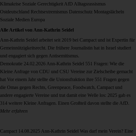
Klimakrise
Soziale Gerechtigkeit
AfD
Alltagsrassismus
Ostdeutschland
Rechtsextremismus
Datenschutz
Montagslächeln
Soziale Medien
Europa
Alle Artikel von
Ann-Kathrin Seidel
Ann-Kathrin Seidel arbeitet seit 2019 bei Campact und ist Expertin für
Gemeinnützigkeitsrecht. Die frühere Journalistin hat in Israel studiert
und engagiert sich gegen Antisemitismus.
Demokratie
24.02.2026
Ann-Kathrin Seidel
551 Fragen: Wie die
Kleine Anfrage von CDU und CSU Vereine zur Zielscheibe gemacht
hat
Vor einem Jahr stellte die Unionsfraktion ihre 551 Fragen gegen
die Omas gegen Rechts, Greenpeace, Foodwatch, Campact und
andere engagierte Vereine und trat damit eine Welle los: 2025 gab es
314 weitere Kleine Anfragen. Einen Großteil davon stellte die AfD.
Mehr erfahren
Campact
14.08.2025
Ann-Kathrin Seidel
Was darf mein Verein?
Eine