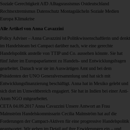
Soziale Gerechtigkeit
AfD
Alltagsrassismus
Ostdeutschland
Rechtsextremismus
Datenschutz
Montagslächeln
Soziale Medien
Europa
Klimakrise
Alle Artikel von
Anna Cavazzini
Policy Adviser – Anna Cavazzini ist Politikwissenschaftlerin und denkt
im Handelsteam bei Campact darüber nach, wie eine gerechte
Handelspolitik anstelle von TTIP und Co. aussehen könnte. Sie hat
fünf Jahre im Europaparlament zu Handels- und Entwicklungsfragen
gearbeitet. Danach war sie im Auswärtigen Amt und bei dem
Präsidenten der UNO Generalversammlung und hat sich mit
Entwicklungsfinanzierung beschäftigt. Anna hat in Mexiko gelebt und
sich dort im Umweltbereich engagiert. Sie hat in Indien bei einer Anti-
Atom NGO mitgearbeitet.
CETA
04.09.2017
Anna Cavazzini
Unsere Antwort an Frau
Malmström
Handelskommissarin Cecilia Malmström hat auf die
Forderungen der Campact-Aktiven für eine progressive Handelspolitik
geantwortet. Wir gehen im Detail auf ihre Erwiderungen ein – und