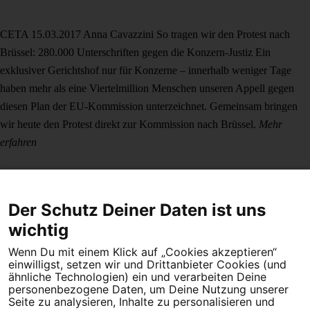
CETA
15.03.2017
Anna Cavazzini
So tragen wir den Protest nach
Brüssel: 280.000 Unterschriften gegen die Konzern-Justiz
Ein
exklusiver Gerichtshof nur für Konzerne – innerhalb weniger Tage
haben mehr als eine Viertelmillion Menschen unseren Appell gegen
diesen Plan der EU-Kommission unterzeichnet. Gemeinsam bringen
wir heute den Protest direkt zur Kommission nach Brüssel.
Mehr
erfahren
Der Schutz Deiner Daten ist uns
wichtig
Wenn Du mit einem Klick auf „Cookies akzeptieren“
Dein Engagement macht den Unterschied. Schließe Dich 4,5
einwilligst, setzen wir und Drittanbieter Cookies (und
Millionen Menschen an.
ähnliche Technologien) ein und verarbeiten Deine
personenbezogene Daten, um Deine Nutzung unserer
Seite zu analysieren, Inhalte zu personalisieren und
Newsletter bestellen