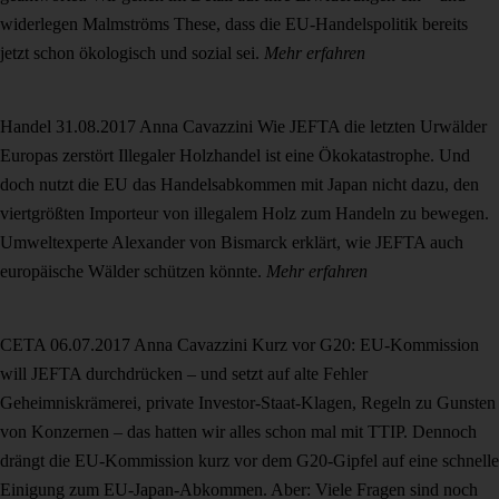
widerlegen Malmströms These, dass die EU-Handelspolitik bereits
jetzt schon ökologisch und sozial sei.
Mehr erfahren
Handel
31.08.2017
Anna Cavazzini
Wie JEFTA die letzten Urwälder
Europas zerstört
Illegaler Holzhandel ist eine Ökokatastrophe. Und
doch nutzt die EU das Handelsabkommen mit Japan nicht dazu, den
viertgrößten Importeur von illegalem Holz zum Handeln zu bewegen.
Umweltexperte Alexander von Bismarck erklärt, wie JEFTA auch
europäische Wälder schützen könnte.
Mehr erfahren
CETA
06.07.2017
Anna Cavazzini
Kurz vor G20: EU-Kommission
will JEFTA durchdrücken – und setzt auf alte Fehler
Geheimniskrämerei, private Investor-Staat-Klagen, Regeln zu Gunsten
von Konzernen – das hatten wir alles schon mal mit TTIP. Dennoch
drängt die EU-Kommission kurz vor dem G20-Gipfel auf eine schnelle
Einigung zum EU-Japan-Abkommen. Aber: Viele Fragen sind noch